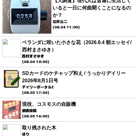
【大調査】現代人は普通に生活して
いると一日に何曲聞くことになるの
か？
石井公二
(08.04 11:00)
ベランダに咲いた小さな花（2026.8.4 朝エッセイ/
西村まさゆき）
西村まさゆき
(08.04 10:00)
SDカードのケチャップ和え / うっかりデイリー
2026年8月1日号
デイリーポータルZ
(08.03 17:00)
現役、コスモスの自販機
読者投稿
(08.03 16:00)
取り残された木
ほり