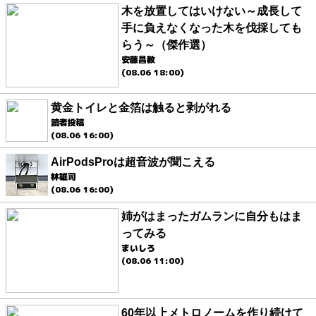
木を放置してはいけない～成長して
手に負えなくなった木を伐採しても
らう～（傑作選）
安藤昌教
(08.06 18:00)
黄金トイレと金箔は触ると剥がれる
読者投稿
(08.06 16:00)
AirPodsProは超音波が聞こえる
林雄司
(08.06 16:00)
姉がはまったガムランに自分もはま
ってみる
まいしろ
(08.06 11:00)
60年以上メトロノームを作り続けて