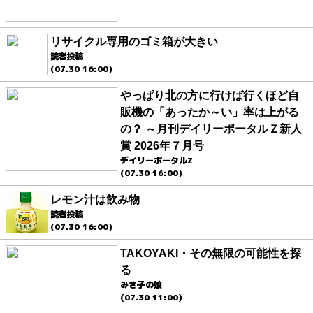
リサイクル専用のゴミ箱が大きい
読者投稿
(07.30 16:00)
やっぱり北の方に行けば行くほど自
販機の「あったか～い」率は上がる
の？ ～月刊デイリーポータルＺ新人
賞 2026年７月号
デイリーポータルZ
(07.30 16:00)
レモン汁は飲み物
読者投稿
(07.30 16:00)
TAKOYAKI・その無限の可能性を探
る
みさ子の娘
(07.30 11:00)