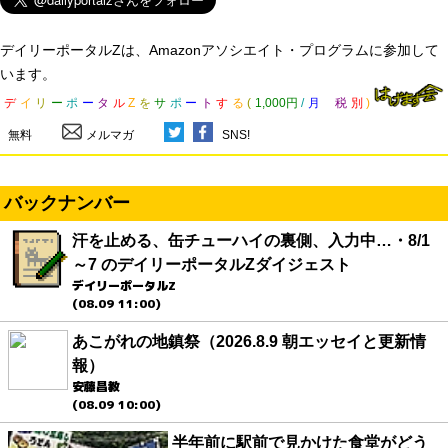
デイリーポータルZは、Amazonアソシエイト・プログラムに参加して
います。
デ
イ
リ
ー
ポ
ー
タ
ル
Z
を
サ
ポ
ー
ト
す
る
(
1,000円
/
月
税
別
)
無料
メルマガ
SNS!
バックナンバー
汗を止める、缶チューハイの裏側、入力中…・8/1
～7 のデイリーポータルZダイジェスト
デイリーポータルZ
(08.09 11:00)
あこがれの地鎮祭（2026.8.9 朝エッセイと更新情
報）
安藤昌教
(08.09 10:00)
半年前に駅前で見かけた食堂がどう