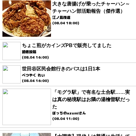
大きな唐揚げが乗ったチャーハン～
チャーハン部活動報告（傑作選）
江ノ島茂道
(08.04 18:00)
ちょこ煎がカインズPBで販売してました
読者投稿
(08.04 16:00)
世田谷区民会館行きのバスは1日1本
べつやく れい
(08.04 16:00)
「モグラ駅」で有名な土合駅……実
は真の秘境駅はお隣の湯檜曽駅だっ
た
ぼっちのazumiさん
(08.04 11:00)