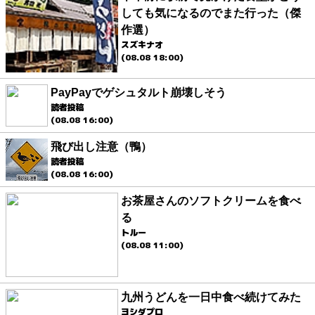
しても気になるのでまた行った（傑
作選）
スズキナオ
(08.08 18:00)
PayPayでゲシュタルト崩壊しそう
読者投稿
(08.08 16:00)
飛び出し注意（鴨）
読者投稿
(08.08 16:00)
お茶屋さんのソフトクリームを食べ
る
トルー
(08.08 11:00)
九州うどんを一日中食べ続けてみた
ヨシダプロ