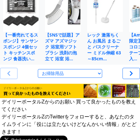
【一番売れてるス
【SNSで話題】ア
レック 激落ちく
【Ama
ポンジ】サンサン
ズマ アズマジッ
ん お風呂 まるご
限定
スポンジ 4個セッ
ク 浴室用ソフト
と バスクリーナ
コロ
ト キッチンスポ
ブラシ 洗剤の泡
ー ミドル伸縮 63
テープ
ンジ 食器洗い…
立て 浴室 浴…
～85cm…
入…
デイリーポータルZからのお願い 買って良かったものを教え
てください
デイリーポータルZのTwitterをフォローすると、あなたのタ
イムラインに「役には立たないけどなんかいい情報」がとど
きます！