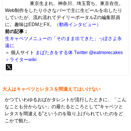
東京生まれ、神奈川、埼玉育ち、東京在住。
Web制作をしたり小さなバーで主に生ビールを出したり
していたが、流れ流れてデイリーポータルZの編集部員
に。趣味はEDMとFX。
（動画インタビュー）
前の記事：
生キャベツメニューの「そのまま出てきた」っぽさよ永
遠に
＞ 個人サイト
まばたきをする体
Twitter @eatmorecakes
＞ライターwiki
大人はキャベツとレタスを間違えてはいけない
かつていわゆるおばかタレントが流行したときに、「こん
なことも分からない」の最たるところとして“キャベツと
レタスを間違える”というのを取り上げられていたのをど
こかで観た。