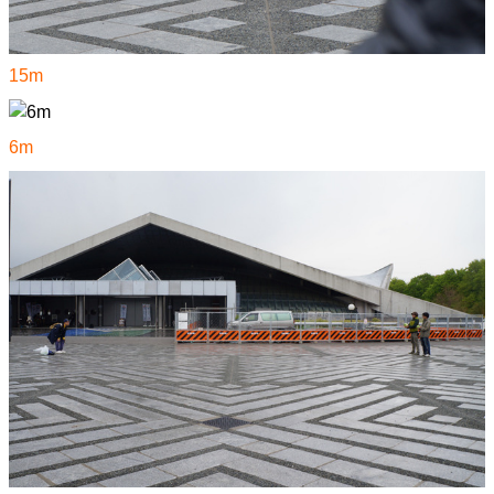
15m
6m