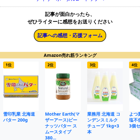
記事が面白かったら、
ぜひライターに感想をお送りください
記事への感想・応援フォーム
Amazon売れ筋ランキング
1位
2位
3位
4位
雪印乳業 北海道
Mother Earth(マ
業務用 北海道 コ
よつ
バター 200g
ザーアース)ピー
ンデンスミルク
塩不使
ナッツバター ス
チューブ 1kg×3
3個
ムースタイプ
本
380…