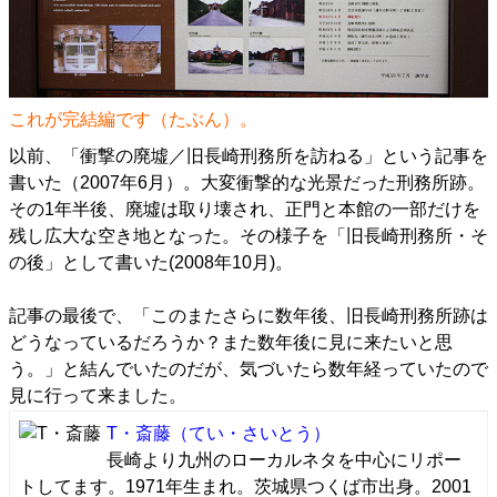
これが完結編です（たぶん）。
以前、「
衝撃の廃墟／旧長崎刑務所を訪ねる
」という記事を
書いた（2007年6月）。大変衝撃的な光景だった刑務所跡。
その1年半後、廃墟は取り壊され、正門と本館の一部だけを
残し広大な空き地となった。その様子を「
旧長崎刑務所・そ
の後
」として書いた(2008年10月)。
記事の最後で、「このまたさらに数年後、旧長崎刑務所跡は
どうなっているだろうか？また数年後に見に来たいと思
う。」と結んでいたのだが、気づいたら数年経っていたので
見に行って来ました。
T・斎藤
（てい・さいとう）
長崎より九州のローカルネタを中心にリポー
トしてます。1971年生まれ。茨城県つくば市出身。2001