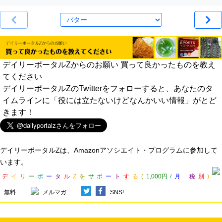
デイリーポータルZからのお願い 買って良かったものを教え
てください
デイリーポータルZのTwitterをフォローすると、あなたのタ
イムラインに「役には立たないけどなんかいい情報」がとど
きます！
デイリーポータルZは、Amazonアソシエイト・プログラムに参加して
います。
デ
イ
リ
ー
ポ
ー
タ
ル
Z
を
サ
ポ
ー
ト
す
る
(
1,000円
/
月
税
別
)
無料
メルマガ
SNS!