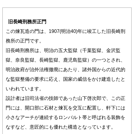
旧長崎刑務所正門
この煉瓦造の門は、1907(明治40)年に竣工した旧長崎刑
務所の正門です。
旧長崎刑務所は、明治の五大監獄（千葉監獄、金沢監
獄、奈良監獄、長崎監獄、鹿児島監獄）の一つとされ、
明治政府が治外法権撤廃にあたり、諸外国からの近代的
な監獄整備の要求に応え、国家の威信をかけ建造したと
いわれています。
設計者は旧司法省の技師であった山下啓次郎で、この正
門には、開口部に石材と煉瓦を交互に配置し、軒下には
小さなアーチが連続するロンバルト帯と呼ばれる装飾を
なすなど、意匠的にも優れた構造となっています。