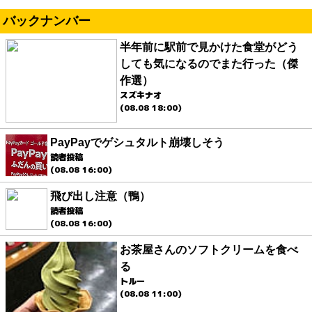
バックナンバー
半年前に駅前で見かけた食堂がどう
しても気になるのでまた行った（傑
作選）
スズキナオ
(08.08 18:00)
PayPayでゲシュタルト崩壊しそう
読者投稿
(08.08 16:00)
飛び出し注意（鴨）
読者投稿
(08.08 16:00)
お茶屋さんのソフトクリームを食べ
る
トルー
(08.08 11:00)