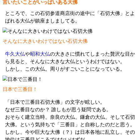
言いたいことがいっぱいある大佛
ところで、この石切参道商店街の途中に「石切大佛」とよ
ばれる大仏が鎮座ましましてる。
そんなに大きいわけではない石切大佛
牛久大仏
や
昭和大仏
の大きさに慣れてしまった贅沢な目か
ら見ると、そんなに大きな大仏というわけではない。
しかし、この大仏。周りがすごいことになっている。
日本で三番目！
「日本で三番目石切大佛」の文字が眩しい。
なぜ三番目なのか？ 誰しもが思う疑問である。
おそらく建立当時、奈良の大仏、鎌倉の大仏、そして石切
大佛。という気持ちで「三番目」と自称したのだと思う。
しかし、今や巨大な大佛（？）は日本各地に乱立し、その
地位は三番目どころではないはずだ。