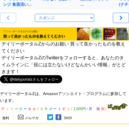
ンジ 食器洗い…
…
(ナチ
デイリーポータルZからのお願い 買って良かったものを教え
てください
デイリーポータルZのTwitterをフォローすると、あなたのタ
イムラインに「役には立たないけどなんかいい情報」がとど
きます！
デイリーポータルZは、Amazonアソシエイト・プログラムに参加して
います。
デ
イ
リ
ー
ポ
ー
タ
ル
Z
を
サ
ポ
ー
ト
す
る
(
1,000円
/
月
税
別
)
無料
メルマガ
SNS!