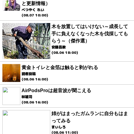
と更新情報）
べつやく れい
(08.07 10:00)
木を放置してはいけない～成長して
手に負えなくなった木を伐採しても
らう～（傑作選）
安藤昌教
(08.06 18:00)
黄金トイレと金箔は触ると剥がれる
読者投稿
(08.06 16:00)
AirPodsProは超音波が聞こえる
林雄司
(08.06 16:00)
姉がはまったガムランに自分もはま
ってみる
まいしろ
(08.06 11:00)