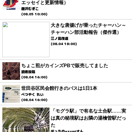
エッセイと更新情報）
唐沢むぎこ
(08.05 10:00)
大きな唐揚げが乗ったチャーハン～
チャーハン部活動報告（傑作選）
江ノ島茂道
(08.04 18:00)
ちょこ煎がカインズPBで販売してました
読者投稿
(08.04 16:00)
世田谷区民会館行きのバスは1日1本
べつやく れい
(08.04 16:00)
「モグラ駅」で有名な土合駅……実
は真の秘境駅はお隣の湯檜曽駅だっ
た
ぼっちのazumiさん