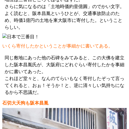
さらに気になるのは「土地時価約壹億圓」のでかい文字。
よく読むと、阪本昌胤というひとが、交通事故防止のた
め、時価1億円の土地を東大阪市に寄付した。ということ
らしい。
いくら寄付したかということが事細かに書いてある。
同じ敷地にあった他の石碑をみてみると、この大佛を建立
した阪本昌胤氏が、大阪府にどれぐらい寄付したかを事細
かに書いてあった。
これほど堂々と、なんのてらいもなく寄付したぞって言っ
てくれると、おぉ！そうか！と、逆に清々しい気持ちにな
るから不思議だ。
石切大天狗も阪本昌胤