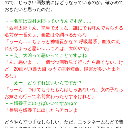
ので、じっさい画数的にはどうなっているのか。確かめて
おきたいと思ったのだ。
－－名前は西村太郎っていうんですが……
「西村太郎くん、簡単でえぇな。誰にでも呼んでもらえる
名前が一番えぇ、画数は今調べるからな……」
「うーん……ちょっと神経質かな？ 呼吸器系、血液の流
れがちょっと悪い……これは、大凶やで」
－－え、大凶って悪いってことですよね
「ん、悪いよー、一個づつ画数見て行ったら悪くない。け
ど、20画が厄難大凶 ゆうて病弱短命、障害が多いと出と
るな」
－－えー、どうすればいいんですか？
「うーん、つけてもうたもんはしゃあないな。女の子なら
お嫁さん行って名前変わったりするけれど」
－－婿養子に出せばいいですかね？
「長男を婿養子に出したらアカンよ！」
どうやら打つ手なしらしい。ただ、ニックネームなどで普