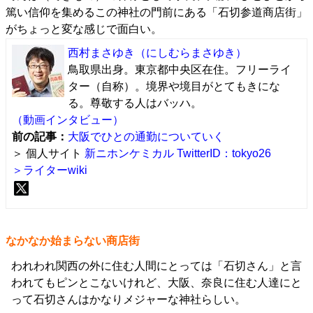
篤い信仰を集めるこの神社の門前にある「石切参道商店街」
がちょっと変な感じで面白い。
西村まさゆき
（にしむらまさゆき）
鳥取県出身。東京都中央区在住。フリーライ
ター（自称）。境界や境目がとてもきにな
る。尊敬する人はバッハ。
（動画インタビュー）
前の記事：
大阪でひとの通勤についていく
＞ 個人サイト
新ニホンケミカル
TwitterID：tokyo26
＞ライターwiki
なかなか始まらない商店街
われわれ関西の外に住む人間にとっては「石切さん」と言
われてもピンとこないけれど、大阪、奈良に住む人達にと
って石切さんはかなりメジャーな神社らしい。