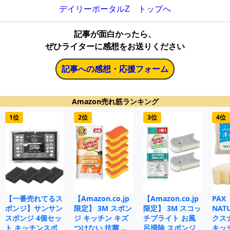
デイリーポータルZ トップへ
記事が面白かったら、
ぜひライターに感想をお送りください
記事への感想・応援フォーム
Amazon売れ筋ランキング
1位
2位
3位
4位
【一番売れてるス
【Amazon.co.jp
【Amazon.co.jp
PAX
ポンジ】サンサン
限定】 3M スポン
限定】 3M スコッ
NAT
スポンジ 4個セッ
ジ キッチン キズ
チブライト お風
クス
ト キッチンスポ
つけない 抗菌 …
呂掃除 スポンジ
キッ