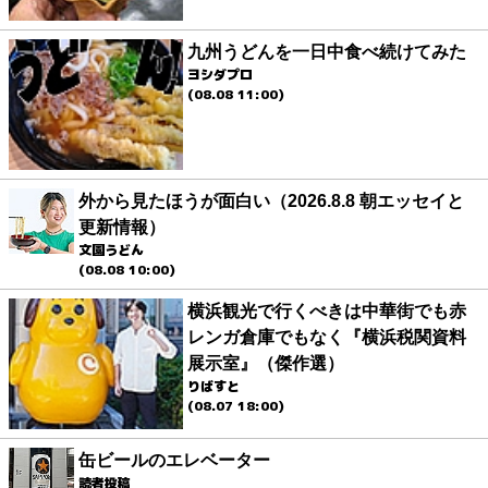
九州うどんを一日中食べ続けてみた
ヨシダプロ
(08.08 11:00)
外から見たほうが面白い（2026.8.8 朝エッセイと
更新情報）
文園うどん
(08.08 10:00)
横浜観光で行くべきは中華街でも赤
レンガ倉庫でもなく『横浜税関資料
展示室』（傑作選）
りばすと
(08.07 18:00)
缶ビールのエレベーター
読者投稿