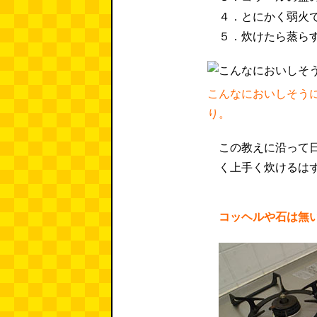
４．とにかく弱火
５．炊けたら蒸ら
こんなにおいしそう
り。
この教えに沿って
く上手く炊けるは
コッヘルや石は無