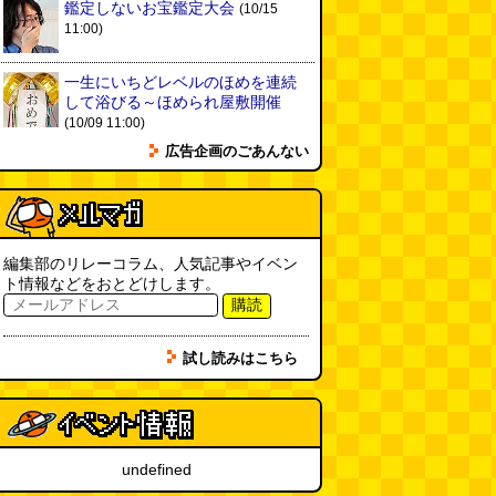
鑑定しないお宝鑑定大会
(10/15
11:00)
一生にいちどレベルのほめを連続
して浴びる～ほめられ屋敷開催
(10/09 11:00)
広告企画のごあんない
編集部のリレーコラム、人気記事やイベン
ト情報などをおとどけします。
購読
試し読みはこちら
undefined