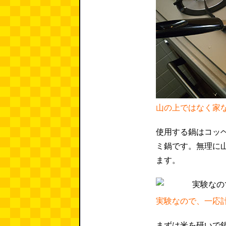
山の上ではなく家
使用する鍋はコッ
ミ鍋です。無理に
ます。
実験なので、一応
まずは米を研いで