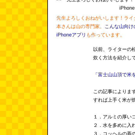
先生よろしくおねがいします！ライ
本さんは山の専門家。
こんな山向け
iPhoneアプリ
も作っています。
以前、ライターの
炊く方法を紹介し
「富士山山頂で米を炊
この記事によりま
すれば上手く米が
１．アルミの厚い
２．水を多めに入
３．コッヘルの蓋