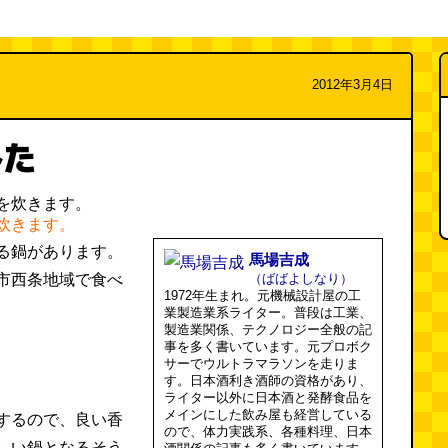
2012年3月4日
みた
炊きます。
る鍋があります。
馬場吉成
市西条地域で食べ
（ばばよしなり）
1972年生まれ。元機械設計屋の工
業製造業系ライター。普段は工業、
製造業関係、テクノロジー全般の記
事を多く書いています。元プロボク
サーでウルトラマラソンを走りま
す。日本酒利き酒師の資格があり、
ライター以外に日本酒と発酵食品を
メインにした飲み屋も経営している
するので、良い香
ので、体力実践系、各種料理、日本
しい鍋となるそう