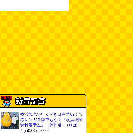
横浜観光で行くべきは中華街でも
赤レンガ倉庫でもなく『横浜税関
資料展示室』（傑作選）
(りばす
と)
(08.07 18:00)