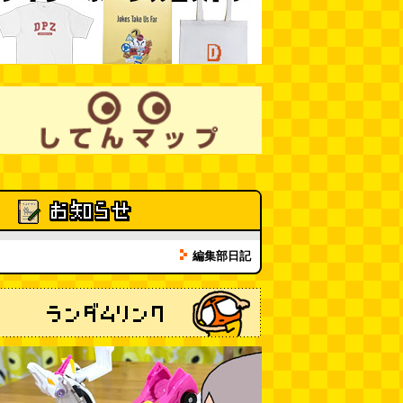
10:00)
SDカードのケチャップ和え / う
っかりデイリー 2026年8月1日号
(デイリーポータルZ)
(08.03 17:00)
現役、コスモスの自販機
(読者投
稿)
(08.03 16:00)
取り残された木
(ほり)
(08.03
16:00)
「入力中…」の動きを対面の会話
編集部日記
で表現したい
(んちゅたぐい)
(08.03 11:00)
ミンティアで汗がおさえられるの
は本当か
(べつやく れい)
(08.03
11:00)
eco小（2026.8.3 朝エッセイと更
新情報）
(ほり)
(08.03 10:00)