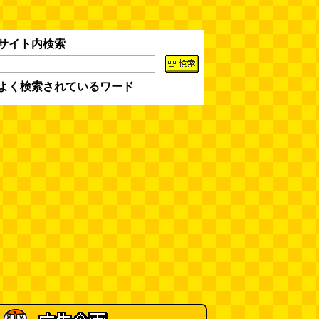
イ」を見に行く（傑作選）
(西村
まさゆき)
(08.05 18:00)
サイト内検索
ヘアスタイルが3Dになっている
美容室の看板
(読者投稿)
(08.05
16:00)
よく検索されているワード
皿に乗った豚バラブロックの指輪
(べつやく れい)
(08.05 16:00)
フエラムネをさらに笛っぽくした
らホイッスルになりました
(爲房
新太朗)
(08.05 11:00)
缶チューハイの内側の世界
(パリ
ッコ)
(08.05 11:00)
台湾のおめでたすぎる折り紙の本
（2026.08.05 朝エッセイと更新
情報）
(唐沢むぎこ)
(08.05 10:00)