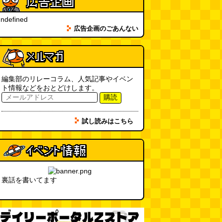
大きな唐揚げが乗ったチャーハン
～チャーハン部活動報告（傑作
ndefined
選）
(江ノ島茂道)
(08.04 18:00)
広告企画のごあんない
ちょこ煎がカインズPBで販売し
てました
(読者投稿)
(08.04 16:00)
世田谷区民会館行きのバスは1日
編集部のリレーコラム、人気記事やイベン
1本
(べつやく れい)
ト情報などをおとどけします。
(08.04 16:00)
購読
「モグラ駅」で有名な土合駅……
試し読みはこちら
実は真の秘境駅はお隣の湯檜曽駅
だった
(ぼっちのazumiさん)
(08.04 11:00)
【大調査】現代人は普通に生活し
ていると一日に何曲聞くことにな
るのか？
(石井公二)
(08.04 11:00)
裏話を書いてます
ベランダに咲いた小さな花
（2026.8.4 朝エッセイ/西村まさ
ゆき）
(西村まさゆき)
(08.04