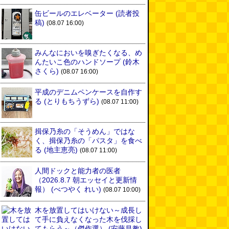
缶ビールのエレベーター
(読者投
稿)
(08.07 16:00)
みんなにおいを嗅ぎたくなる、め
んたいこ色のハンドソープ
(鈴木
さくら)
(08.07 16:00)
平成のデニムペンケースを自作す
る
(とりもちうずら)
(08.07 11:00)
揖保乃糸の「そうめん」ではな
く、揖保乃糸の「パスタ」を食べ
る
(地主恵亮)
(08.07 11:00)
人間ドックと能力者の医者
（2026.8.7 朝エッセイと更新情
報）
(べつやく れい)
(08.07 10:00)
木を放置してはいけない～成長し
て手に負えなくなった木を伐採し
てもらう～（傑作選）
(安藤昌教)