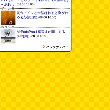
(08.06 18:00)
黄金トイレと金箔は触ると剥がれ
る
(読者投稿)
(08.06 16:00)
AirPodsProは超音波が聞こえる
(林雄司)
(08.06 16:00)
バックナンバー
姉がはまったガムランに自分もは
まってみる
(まいしろ)
(08.06
11:00)
60年以上メトロノームを作り続
けている会社
(井上マサキ)
(08.06
11:00)
全然関係ないんですが（2026.8.6
朝エッセイと更新情報）
(佐伯)
(08.06 10:00)
土浦の高架道路「土浦ニューウェ