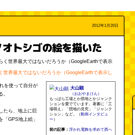
2012年1月20日
ノオトシゴの絵を描いた
界最大ではないだろうか（GoogleEarthで表示し
これを使って自分が
大山顕
る。
（おおやまけん）
もっぱら工場とか団地とかジャンク
ションを愛でています。著書に「工
場萌え」「団地の見究」「ジャンク
したら、地上に巨
ション」など。（
動画インタビュ
を「GPS地上絵」
ー
）
前の記事：
浮かれ電飾を求めて西へ