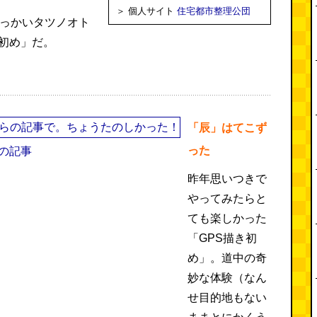
＞ 個人サイト
住宅都市整理公団
でっかいタツノオト
き初め」だ。
「辰」はてこず
った
の記事
昨年思いつきで
やってみたらと
ても楽しかった
「GPS描き初
め」。道中の奇
妙な体験（なん
せ目的地もない