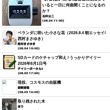
いると一日に何曲聞くことになるの
か？
石井公二
(08.04 11:00)
ベランダに咲いた小さな花（2026.8.4 朝エッセイ/
西村まさゆき）
西村まさゆき
(08.04 10:00)
SDカードのケチャップ和え / うっかりデイリー
2026年8月1日号
デイリーポータルZ
(08.03 17:00)
現役、コスモスの自販機
読者投稿
(08.03 16:00)
取り残された木
ほり