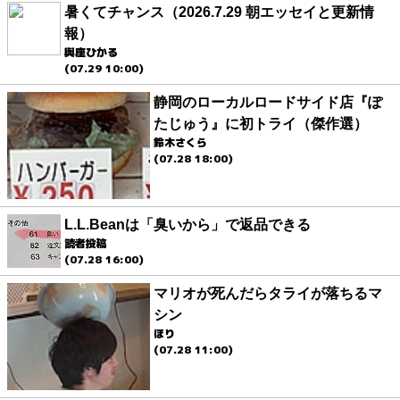
暑くてチャンス（2026.7.29 朝エッセイと更新情
報）
與座ひかる
(07.29 10:00)
静岡のローカルロードサイド店『ぽ
たじゅう』に初トライ（傑作選）
鈴木さくら
(07.28 18:00)
L.L.Beanは「臭いから」で返品できる
読者投稿
(07.28 16:00)
マリオが死んだらタライが落ちるマ
シン
ほり
(07.28 11:00)