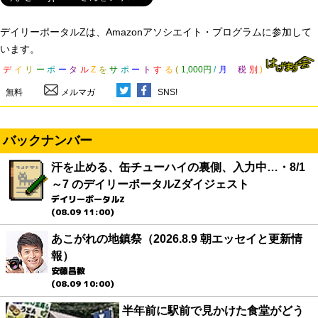
デイリーポータルZは、Amazonアソシエイト・プログラムに参加して
います。
デ
イ
リ
ー
ポ
ー
タ
ル
Z
を
サ
ポ
ー
ト
す
る
(
1,000円
/
月
税
別
)
無料
メルマガ
SNS!
バックナンバー
汗を止める、缶チューハイの裏側、入力中…・8/1
～7 のデイリーポータルZダイジェスト
デイリーポータルZ
(08.09 11:00)
あこがれの地鎮祭（2026.8.9 朝エッセイと更新情
報）
安藤昌教
(08.09 10:00)
半年前に駅前で見かけた食堂がどう