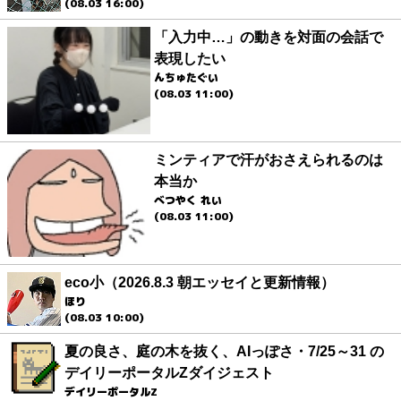
(08.03 16:00)
「入力中…」の動きを対面の会話で
表現したい
んちゅたぐい
(08.03 11:00)
ミンティアで汗がおさえられるのは
本当か
べつやく れい
(08.03 11:00)
eco小（2026.8.3 朝エッセイと更新情報）
ほり
(08.03 10:00)
夏の良さ、庭の木を抜く、AIっぽさ・7/25～31 の
デイリーポータルZダイジェスト
デイリーポータルZ