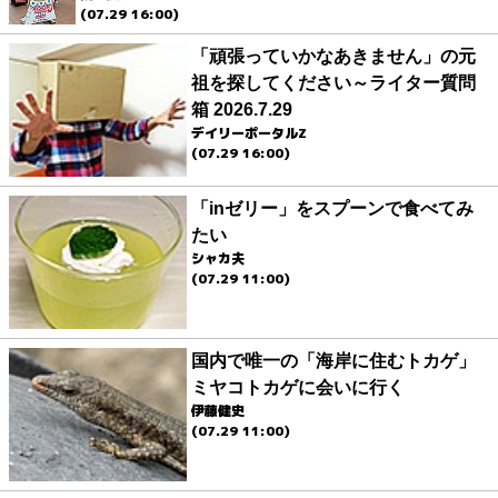
(07.29 16:00)
「頑張っていかなあきません」の元
祖を探してください～ライター質問
箱 2026.7.29
デイリーポータルZ
(07.29 16:00)
「inゼリー」をスプーンで食べてみ
たい
シャカ夫
(07.29 11:00)
国内で唯一の「海岸に住むトカゲ」
ミヤコトカゲに会いに行く
伊藤健史
(07.29 11:00)