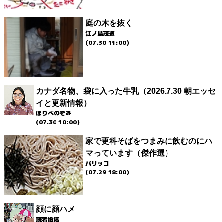
庭の木を抜く
江ノ島茂道
(07.30 11:00)
カナダ名物、袋に入った牛乳（2026.7.30 朝エッセ
イと更新情報）
ほりべのぞみ
(07.30 10:00)
家で更科そばをつまみに飲むのにハ
マっています（傑作選）
パリッコ
(07.29 18:00)
顔に顔ハメ
読者投稿