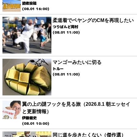
読者投稿
(08.01 16:00)
柔道着でペヤングのCMを再現したい
つりばんど岡村
(08.01 11:00)
マンゴーみたいに切る
トルー
(08.01 11:00)
翼の上の謎フックを見る旅（2026.8.1 朝エッセイ
と更新情報）
伊藤健史
(08.01 10:00)
同じ道を歩きたくない（傑作選）