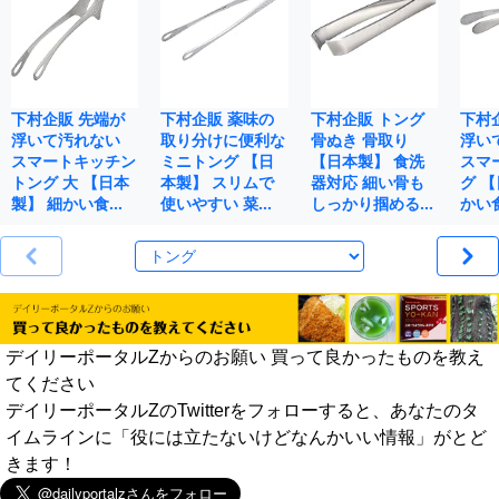
下村企販 先端が
下村企販 薬味の
下村企販 トング
下村
浮いて汚れない
取り分けに便利な
骨ぬき 骨取り
浮い
スマートキッチン
ミニトング 【日
【日本製】 食洗
スマ
トング 大 【日本
本製】 スリムで
器対応 細い骨も
グ 
製】 細かい食…
使いやすい 菜…
しっかり掴める…
かい
デイリーポータルZからのお願い 買って良かったものを教え
てください
デイリーポータルZのTwitterをフォローすると、あなたのタ
イムラインに「役には立たないけどなんかいい情報」がとど
きます！