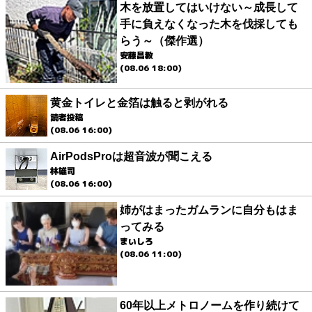
木を放置してはいけない～成長して
手に負えなくなった木を伐採しても
らう～（傑作選）
安藤昌教
(08.06 18:00)
黄金トイレと金箔は触ると剥がれる
読者投稿
(08.06 16:00)
AirPodsProは超音波が聞こえる
林雄司
(08.06 16:00)
姉がはまったガムランに自分もはま
ってみる
まいしろ
(08.06 11:00)
60年以上メトロノームを作り続けて