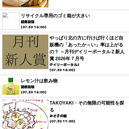
リサイクル専用のゴミ箱が大きい
読者投稿
(07.30 16:00)
やっぱり北の方に行けば行くほど自
販機の「あったか～い」率は上がる
の？ ～月刊デイリーポータルＺ新人
賞 2026年７月号
デイリーポータルZ
(07.30 16:00)
レモン汁は飲み物
読者投稿
(07.30 16:00)
TAKOYAKI・その無限の可能性を探
る
みさ子の娘
(07.30 11:00)