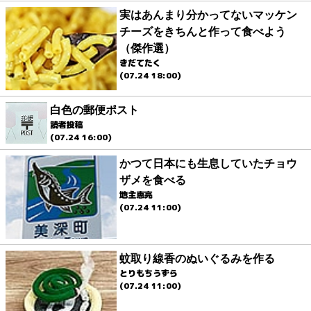
実はあんまり分かってないマッケン
チーズをきちんと作って食べよう
（傑作選）
きだてたく
(07.24 18:00)
白色の郵便ポスト
読者投稿
(07.24 16:00)
かつて日本にも生息していたチョウ
ザメを食べる
地主恵亮
(07.24 11:00)
蚊取り線香のぬいぐるみを作る
とりもちうずら
(07.24 11:00)