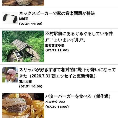
ネックスピーカーで家の音楽問題が解決
林雄司
(07.31 11:00)
羽村駅前にあるぐるぐるしている井
戸「まいまいず井戸」
西村まさゆき
(07.31 11:00)
スリッパが好きすぎて相対的に靴下が嫌いになって
きた（2026.7.31 朝エッセイと更新情報）
石川大樹
(07.31 10:00)
バターバーガーを食べる（傑作選）
べつやく れい
(07.30 18:00)