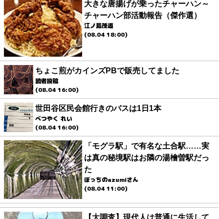
大きな唐揚げが乗ったチャーハン～
チャーハン部活動報告（傑作選）
江ノ島茂道
(08.04 18:00)
ちょこ煎がカインズPBで販売してました
読者投稿
(08.04 16:00)
世田谷区民会館行きのバスは1日1本
べつやく れい
(08.04 16:00)
「モグラ駅」で有名な土合駅……実
は真の秘境駅はお隣の湯檜曽駅だっ
た
ぼっちのazumiさん
(08.04 11:00)
【大調査】現代人は普通に生活して