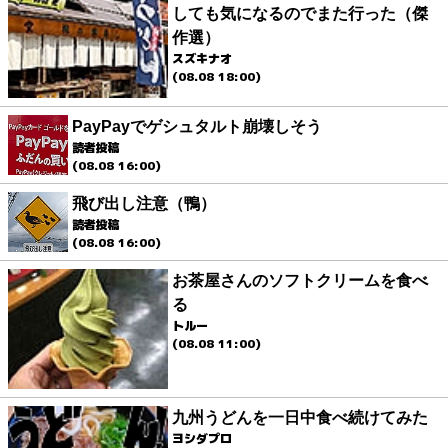
しても気になるのでまた行った（傑
作選）
スズキナオ
(08.08 18:00)
PayPayでゲシュタルト崩壊しそう
読者投稿
(08.08 16:00)
飛び出し注意（鴨）
読者投稿
(08.08 16:00)
お茶屋さんのソフトクリームを食べ
る
トルー
(08.08 11:00)
九州うどんを一日中食べ続けてみた
ヨシダプロ