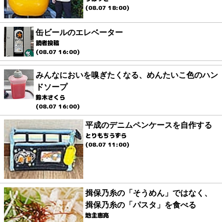
(08.07 18:00)
缶ビールのエレベーター
読者投稿
(08.07 16:00)
みんなにおいを嗅ぎたくなる、めんたいこ色のハン
ドソープ
鈴木さくら
(08.07 16:00)
平成のデニムペンケースを自作する
とりもちうずら
(08.07 11:00)
揖保乃糸の「そうめん」ではなく、
揖保乃糸の「パスタ」を食べる
地主恵亮