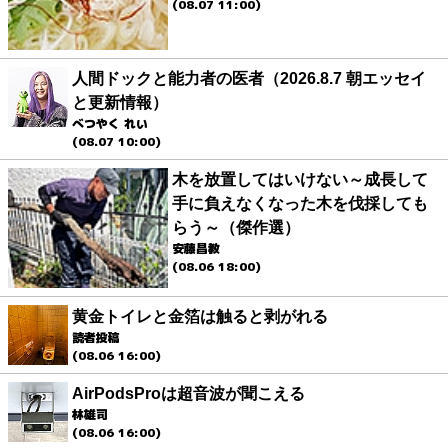
(08.07 11:00)
人間ドックと能力者の医者（2026.8.7 朝エッセイ
と更新情報）
べつやく れい
(08.07 10:00)
木を放置してはいけない～成長して
手に負えなくなった木を伐採しても
らう～（傑作選）
安藤昌教
(08.06 18:00)
黄金トイレと金箔は触ると剥がれる
読者投稿
(08.06 16:00)
AirPodsProは超音波が聞こえる
林雄司
(08.06 16:00)