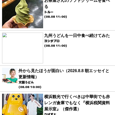
お茶屋さんのソフトクリームを食べ
る
トルー
(08.08 11:00)
九州うどんを一日中食べ続けてみた
ヨシダプロ
(08.08 11:00)
外から見たほうが面白い（2026.8.8 朝エッセイと
更新情報）
文園うどん
(08.08 10:00)
横浜観光で行くべきは中華街でも赤
レンガ倉庫でもなく『横浜税関資料
展示室』（傑作選）
りばすと