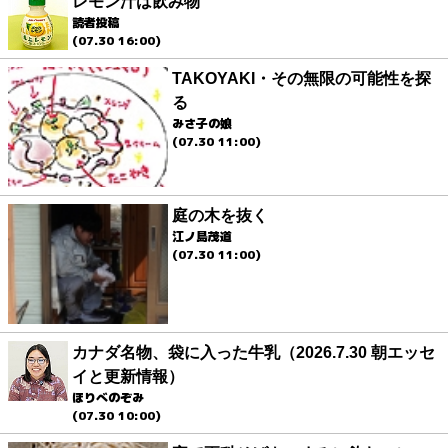
レモン汁は飲み物
読者投稿
(07.30 16:00)
TAKOYAKI・その無限の可能性を探
る
みさ子の娘
(07.30 11:00)
庭の木を抜く
江ノ島茂道
(07.30 11:00)
カナダ名物、袋に入った牛乳（2026.7.30 朝エッセ
イと更新情報）
ほりべのぞみ
(07.30 10:00)