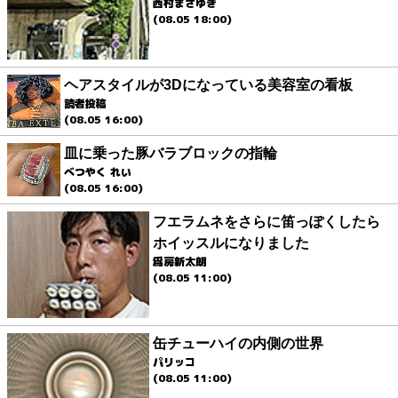
西村まさゆき
(08.05 18:00)
ヘアスタイルが3Dになっている美容室の看板
読者投稿
(08.05 16:00)
皿に乗った豚バラブロックの指輪
べつやく れい
(08.05 16:00)
フエラムネをさらに笛っぽくしたら
ホイッスルになりました
爲房新太朗
(08.05 11:00)
缶チューハイの内側の世界
パリッコ
(08.05 11:00)