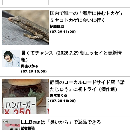
国内で唯一の「海岸に住むトカゲ」
ミヤコトカゲに会いに行く
伊藤健史
(07.29 11:00)
暑くてチャンス（2026.7.29 朝エッセイと更新情
報）
與座ひかる
(07.29 10:00)
静岡のローカルロードサイド店『ぽ
たじゅう』に初トライ（傑作選）
鈴木さくら
(07.28 18:00)
L.L.Beanは「臭いから」で返品できる
読者投稿