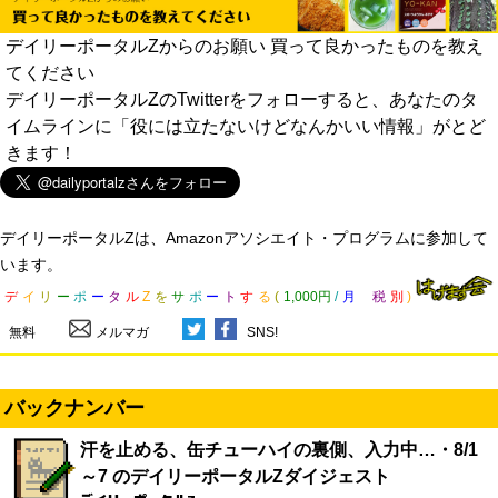
デイリーポータルZからのお願い 買って良かったものを教え
てください
デイリーポータルZのTwitterをフォローすると、あなたのタ
イムラインに「役には立たないけどなんかいい情報」がとど
きます！
デイリーポータルZは、Amazonアソシエイト・プログラムに参加して
います。
デ
イ
リ
ー
ポ
ー
タ
ル
Z
を
サ
ポ
ー
ト
す
る
(
1,000円
/
月
税
別
)
無料
メルマガ
SNS!
バックナンバー
汗を止める、缶チューハイの裏側、入力中…・8/1
～7 のデイリーポータルZダイジェスト