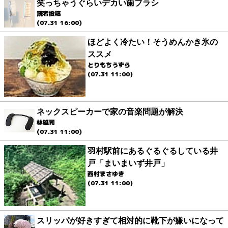
笑っちゃうぐらいデカい歯ブラシ
読者投稿
(07.31 16:00)
ほどよく冷たい！そうめんかき氷の
ススメ
とりもちうずら
(07.31 11:00)
ネックスピーカーで家の音楽問題が解決
林雄司
(07.31 11:00)
羽村駅前にあるぐるぐるしている井
戸「まいまいず井戸」
西村まさゆき
(07.31 11:00)
スリッパが好きすぎて相対的に靴下が嫌いになって