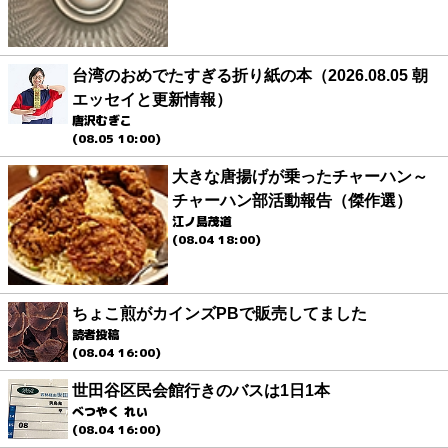
台湾のおめでたすぎる折り紙の本（2026.08.05 朝
エッセイと更新情報）
唐沢むぎこ
(08.05 10:00)
大きな唐揚げが乗ったチャーハン～
チャーハン部活動報告（傑作選）
江ノ島茂道
(08.04 18:00)
ちょこ煎がカインズPBで販売してました
読者投稿
(08.04 16:00)
世田谷区民会館行きのバスは1日1本
べつやく れい
(08.04 16:00)