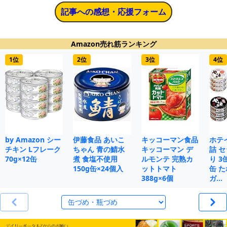
記事への感想・応援フォーム
Amazon売れ筋ランキング
1位
2位
3位
4位
by Amazon シー
伊藤食品 あいこ
キッコーマン食品
ホテ
チキン Lフレーク
ちゃん 青の鯖水
キッコーマン デ
詰 
70g×12缶
煮 食塩不使用
ルモンテ 完熟カ
り 3
150g缶×24個入
ットトマト
缶 た
388g×6個
ガ…