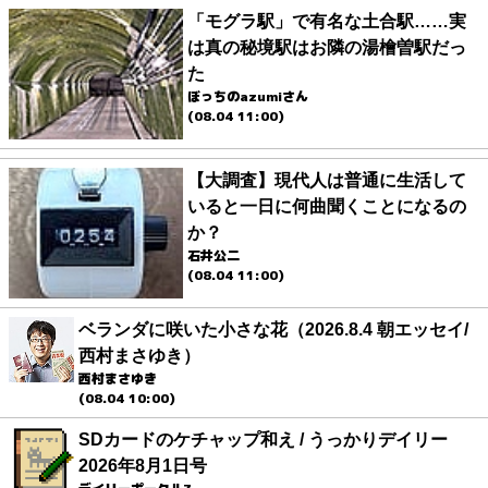
「モグラ駅」で有名な土合駅……実
は真の秘境駅はお隣の湯檜曽駅だっ
た
ぼっちのazumiさん
(08.04 11:00)
【大調査】現代人は普通に生活して
いると一日に何曲聞くことになるの
か？
石井公二
(08.04 11:00)
ベランダに咲いた小さな花（2026.8.4 朝エッセイ/
西村まさゆき）
西村まさゆき
(08.04 10:00)
SDカードのケチャップ和え / うっかりデイリー
2026年8月1日号