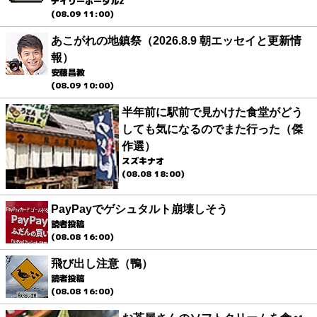
デイリーポータルZ
(08.09 11:00)
あこがれの地鎮祭（2026.8.9 朝エッセイと更新情
報）
安藤昌教
(08.09 10:00)
半年前に駅前で見かけた食堂がどう
しても気になるのでまた行った（傑
作選）
スズキナオ
(08.08 18:00)
PayPayでゲシュタルト崩壊しそう
読者投稿
(08.08 16:00)
飛び出し注意（鴨）
読者投稿
(08.08 16:00)