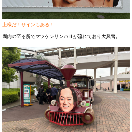
上様だ！サインもある！
園内の至る所でマツケンサンバⅡが流れており大興奮。