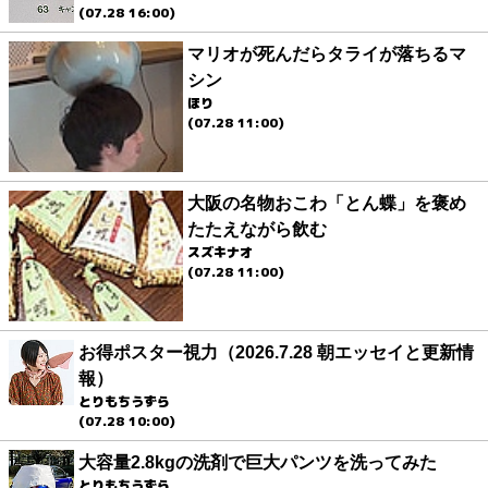
(07.28 16:00)
マリオが死んだらタライが落ちるマ
シン
ほり
(07.28 11:00)
大阪の名物おこわ「とん蝶」を褒め
たたえながら飲む
スズキナオ
(07.28 11:00)
お得ポスター視力（2026.7.28 朝エッセイと更新情
報）
とりもちうずら
(07.28 10:00)
大容量2.8kgの洗剤で巨大パンツを洗ってみた
とりもちうずら