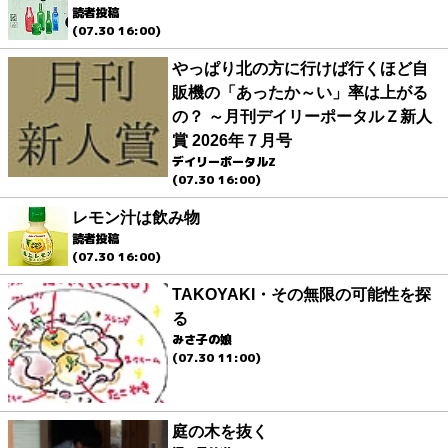
読者投稿
(07.30 16:00)
やっぱり北の方に行けば行くほど自
販機の「あったか～い」率は上がる
の？ ～月刊デイリーポータルＺ新人
賞 2026年７月号
デイリーポータルZ
(07.30 16:00)
レモン汁は飲み物
読者投稿
(07.30 16:00)
TAKOYAKI・その無限の可能性を探
る
みさ子の娘
(07.30 11:00)
庭の木を抜く