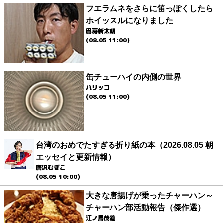
フエラムネをさらに笛っぽくしたら
ホイッスルになりました
爲房新太朗
(08.05 11:00)
缶チューハイの内側の世界
パリッコ
(08.05 11:00)
台湾のおめでたすぎる折り紙の本（2026.08.05 朝
エッセイと更新情報）
唐沢むぎこ
(08.05 10:00)
大きな唐揚げが乗ったチャーハン～
チャーハン部活動報告（傑作選）
江ノ島茂道