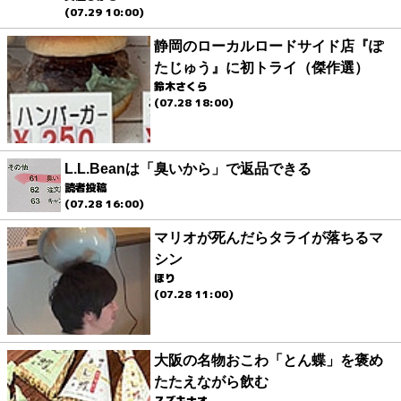
(07.29 10:00)
静岡のローカルロードサイド店『ぽ
たじゅう』に初トライ（傑作選）
鈴木さくら
(07.28 18:00)
L.L.Beanは「臭いから」で返品できる
読者投稿
(07.28 16:00)
マリオが死んだらタライが落ちるマ
シン
ほり
(07.28 11:00)
大阪の名物おこわ「とん蝶」を褒め
たたえながら飲む
スズキナオ