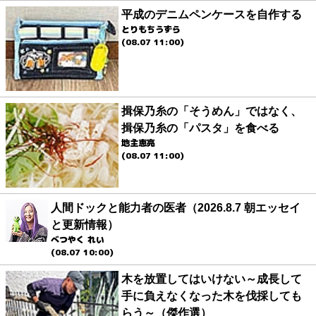
平成のデニムペンケースを自作する
とりもちうずら
(08.07 11:00)
揖保乃糸の「そうめん」ではなく、
揖保乃糸の「パスタ」を食べる
地主恵亮
(08.07 11:00)
人間ドックと能力者の医者（2026.8.7 朝エッセイ
と更新情報）
べつやく れい
(08.07 10:00)
木を放置してはいけない～成長して
手に負えなくなった木を伐採しても
らう～（傑作選）