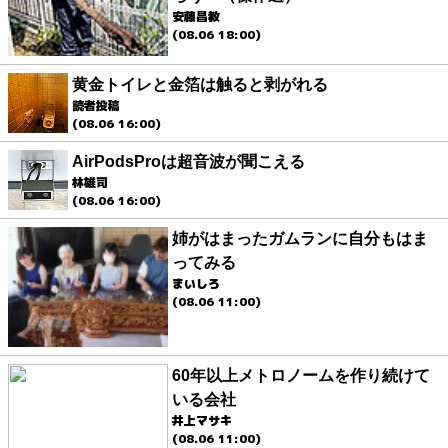
安藤昌教
(08.06 18:00)
黄金トイレと金箔は触ると剥がれる
読者投稿
(08.06 16:00)
AirPodsProは超音波が聞こえる
林雄司
(08.06 16:00)
姉がはまったガムランに自分もはま
ってみる
まいしろ
(08.06 11:00)
60年以上メトロノームを作り続けて
いる会社
井上マサキ
(08.06 11:00)