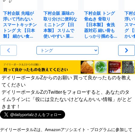
下村企販 先端が
下村企販 薬味の
下村企販 トング
下村
浮いて汚れない
取り分けに便利な
骨ぬき 骨取り
浮い
スマートキッチン
ミニトング 【日
【日本製】 食洗
スマ
トング 大 【日本
本製】 スリムで
器対応 細い骨も
グ 
製】 細かい食…
使いやすい 菜…
しっかり掴める…
かい
デイリーポータルZからのお願い 買って良かったものを教え
てください
デイリーポータルZのTwitterをフォローすると、あなたのタ
イムラインに「役には立たないけどなんかいい情報」がとど
きます！
デイリーポータルZは、Amazonアソシエイト・プログラムに参加して