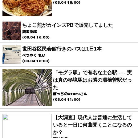
(08.04 18:00)
ちょこ煎がカインズPBで販売してました
読者投稿
(08.04 16:00)
世田谷区民会館行きのバスは1日1本
べつやく れい
(08.04 16:00)
「モグラ駅」で有名な土合駅……実
は真の秘境駅はお隣の湯檜曽駅だっ
た
ぼっちのazumiさん
(08.04 11:00)
【大調査】現代人は普通に生活して
いると一日に何曲聞くことになるの
か？