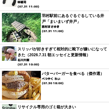
林雄司
(07.31 11:00)
羽村駅前にあるぐるぐるしている井
戸「まいまいず井戸」
西村まさゆき
(07.31 11:00)
スリッパが好きすぎて相対的に靴下が嫌いになって
きた（2026.7.31 朝エッセイと更新情報）
石川大樹
(07.31 10:00)
バターバーガーを食べる（傑作選）
べつやく れい
(07.30 18:00)
リサイクル専用のゴミ箱が大きい