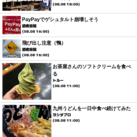
(08.08 18:00)
PayPayでゲシュタルト崩壊しそう
読者投稿
(08.08 16:00)
飛び出し注意（鴨）
読者投稿
(08.08 16:00)
お茶屋さんのソフトクリームを食べ
る
トルー
(08.08 11:00)
九州うどんを一日中食べ続けてみた
ヨシダプロ
(08.08 11:00)