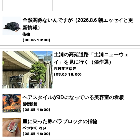
全然関係ないんですが（2026.8.6 朝エッセイと更
新情報）
佐伯
(08.06 10:00)
土浦の高架道路「土浦ニューウェ
イ」を見に行く（傑作選）
西村まさゆき
(08.05 18:00)
ヘアスタイルが3Dになっている美容室の看板
読者投稿
(08.05 16:00)
皿に乗った豚バラブロックの指輪
べつやく れい
(08.05 16:00)