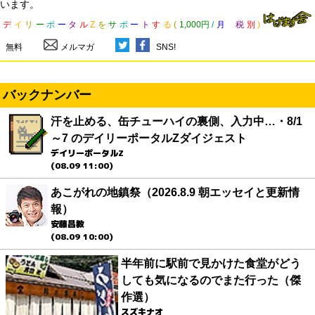
います。
デ
イ
リ
ー
ポ
ー
タ
ル
Z
を
サ
ポ
ー
ト
す
る
(
1,000円
/
月
税
別
)
無料
メルマガ
SNS!
バックナンバー
汗を止める、缶チューハイの裏側、入力中…・8/1
～7 のデイリーポータルZダイジェスト
デイリーポータルZ
(08.09 11:00)
あこがれの地鎮祭（2026.8.9 朝エッセイと更新情
報）
安藤昌教
(08.09 10:00)
半年前に駅前で見かけた食堂がどう
しても気になるのでまた行った（傑
作選）
スズキナオ