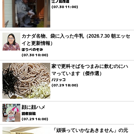
江ノ島茂道
(07.30 11:00)
カナダ名物、袋に入った牛乳（2026.7.30 朝エッセ
イと更新情報）
ほりべのぞみ
(07.30 10:00)
家で更科そばをつまみに飲むのにハ
マっています（傑作選）
パリッコ
(07.29 18:00)
顔に顔ハメ
読者投稿
(07.29 16:00)
「頑張っていかなあきません」の元