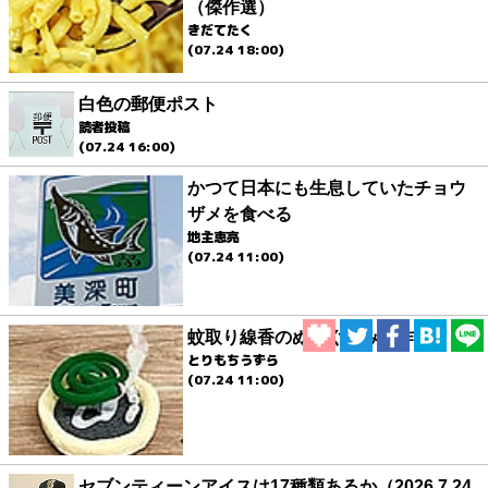
（傑作選）
きだてたく
(07.24 18:00)
白色の郵便ポスト
読者投稿
(07.24 16:00)
かつて日本にも生息していたチョウ
ザメを食べる
地主恵亮
(07.24 11:00)
蚊取り線香のぬいぐるみを作る
とりもちうずら
(07.24 11:00)
セブンティーンアイスは17種類あるか（2026.7.24