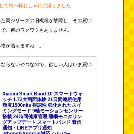
して精一杯おしゃれに撮りました
いた同シリーズの旧機種が故障し、その買い
じで、何のワクワクもありません。
い物が増えますね…。
にならないやつなので、欲しい人はいま買い
Xiaomi Smart Band 10 スマートウォ
ッチ 1.72大画面体験 21日間連続使用
輝度1500nits 視認性 強化されたスイ
ミングモード 9軸モーションセンサー
搭載 24時間健康管理 睡眠モニタリン
グアップデート スマートバンド 着信
通知・LINEアプリ通知
iPhone&Android対応 シルバー