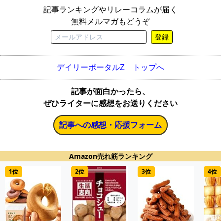
記事ランキングやリレーコラムが届く
無料メルマガもどうぞ
登録
デイリーポータルZ トップへ
記事が面白かったら、
ぜひライターに感想をお送りください
記事への感想・応援フォーム
Amazon売れ筋ランキング
1位
2位
3位
4位