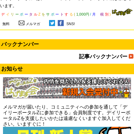
います。
デ
イ
リ
ー
ポ
ー
タ
ル
Z
を
サ
ポ
ー
ト
す
る
(
1,000円
/
月
税
別
)
無料
メルマガ
SNS!
バックナンバー
記事バックナンバー
お知らせ
メルマガが届いたり、コミュニティへの参加を通して「デ
イリーポータルZに参加できる」会員制度です。デイリーポ
ータルZを支援したいかたは遠慮なくいますぐ加入してくだ
さい。いますぐに！