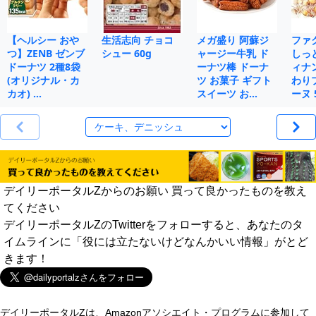
【ヘルシー おや
生活志向 チョコ
メガ盛り 阿蘇ジ
ファ
つ】ZENB ゼンブ
シュー 60g
ャージー牛乳 ド
しっ
ドーナツ 2種8袋
ーナツ棒 ドーナ
ィナ
(オリジナル・カ
ツ お菓子 ギフト
わり
カオ) …
スイーツ お…
ーヌ 
デイリーポータルZからのお願い 買って良かったものを教え
てください
デイリーポータルZのTwitterをフォローすると、あなたのタ
イムラインに「役には立たないけどなんかいい情報」がとど
きます！
デイリーポータルZは、Amazonアソシエイト・プログラムに参加して