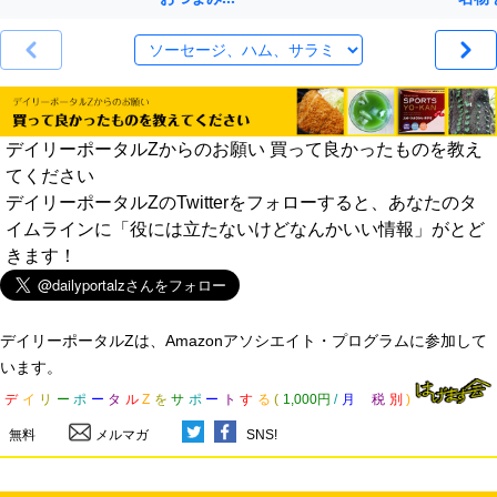
デイリーポータルZからのお願い 買って良かったものを教え
てください
デイリーポータルZのTwitterをフォローすると、あなたのタ
イムラインに「役には立たないけどなんかいい情報」がとど
きます！
デイリーポータルZは、Amazonアソシエイト・プログラムに参加して
います。
デ
イ
リ
ー
ポ
ー
タ
ル
Z
を
サ
ポ
ー
ト
す
る
(
1,000円
/
月
税
別
)
無料
メルマガ
SNS!