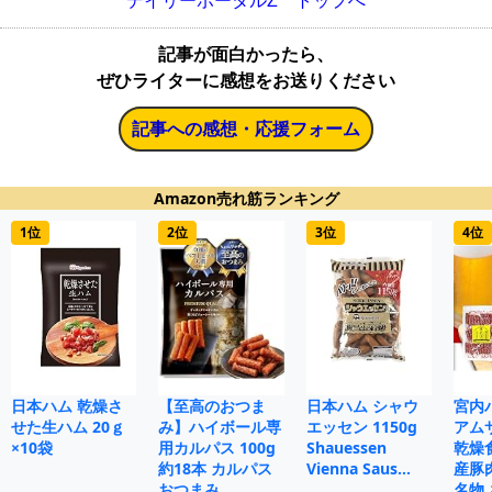
デイリーポータルZ トップへ
記事が面白かったら、
ぜひライターに感想をお送りください
記事への感想・応援フォーム
Amazon売れ筋ランキング
1位
2位
3位
4位
日本ハム 乾燥さ
【至高のおつま
日本ハム シャウ
宮内
せた生ハム 20ｇ
み】ハイボール専
エッセン 1150g
アムサ
×10袋
用カルパス 100g
Shauessen
乾燥
約18本 カルパス
Vienna Saus…
産豚
おつまみ…
名物