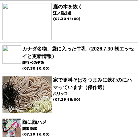
庭の木を抜く
江ノ島茂道
(07.30 11:00)
カナダ名物、袋に入った牛乳（2026.7.30 朝エッセ
イと更新情報）
ほりべのぞみ
(07.30 10:00)
家で更科そばをつまみに飲むのにハ
マっています（傑作選）
パリッコ
(07.29 18:00)
顔に顔ハメ
読者投稿
(07.29 16:00)