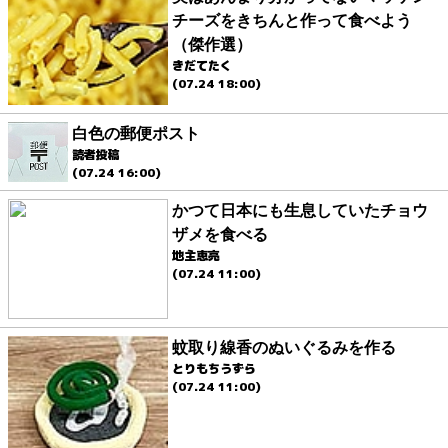
チーズをきちんと作って食べよう
（傑作選）
きだてたく
(07.24 18:00)
白色の郵便ポスト
読者投稿
(07.24 16:00)
かつて日本にも生息していたチョウ
ザメを食べる
地主恵亮
(07.24 11:00)
蚊取り線香のぬいぐるみを作る
とりもちうずら
(07.24 11:00)