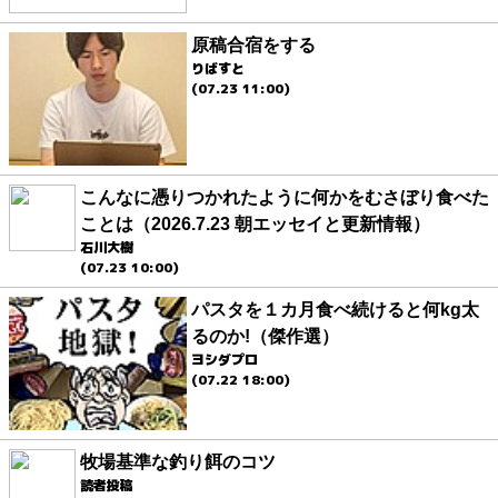
原稿合宿をする
りばすと
(07.23 11:00)
こんなに憑りつかれたように何かをむさぼり食べた
ことは（2026.7.23 朝エッセイと更新情報）
石川大樹
(07.23 10:00)
パスタを１カ月食べ続けると何kg太
るのか!（傑作選）
ヨシダプロ
(07.22 18:00)
牧場基準な釣り餌のコツ
読者投稿