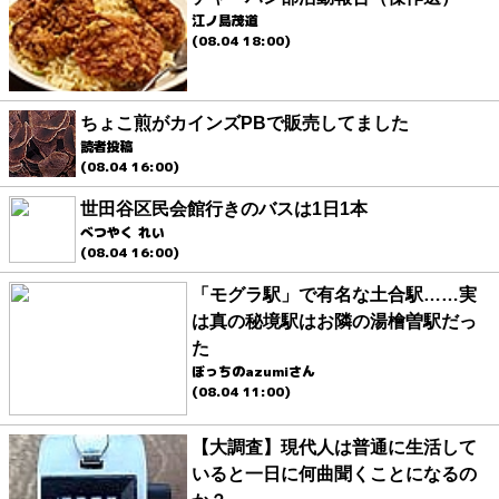
江ノ島茂道
(08.04 18:00)
ちょこ煎がカインズPBで販売してました
読者投稿
(08.04 16:00)
世田谷区民会館行きのバスは1日1本
べつやく れい
(08.04 16:00)
「モグラ駅」で有名な土合駅……実
は真の秘境駅はお隣の湯檜曽駅だっ
た
ぼっちのazumiさん
(08.04 11:00)
【大調査】現代人は普通に生活して
いると一日に何曲聞くことになるの