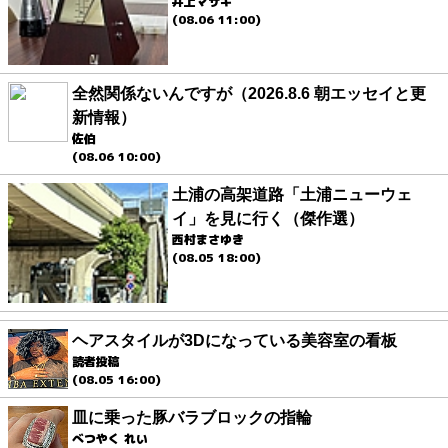
井上マサキ
(08.06 11:00)
全然関係ないんですが（2026.8.6 朝エッセイと更
新情報）
佐伯
(08.06 10:00)
土浦の高架道路「土浦ニューウェ
イ」を見に行く（傑作選）
西村まさゆき
(08.05 18:00)
ヘアスタイルが3Dになっている美容室の看板
読者投稿
(08.05 16:00)
皿に乗った豚バラブロックの指輪
べつやく れい