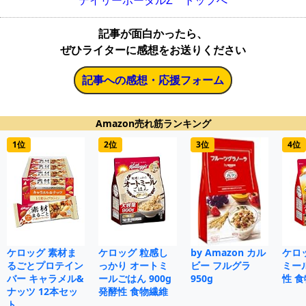
デイリーポータルZ トップへ
記事が面白かったら、
ぜひライターに感想をお送りください
記事への感想・応援フォーム
Amazon売れ筋ランキング
1位
2位
3位
4位
ケロッグ 素材ま
ケロッグ 粒感し
by Amazon カル
ケロ
るごとプロテイン
っかり オートミ
ビー フルグラ
ミール
バー キャラメル&
ールごはん 900g
950g
性 
ナッツ 12本セッ
発酵性 食物繊維
ト