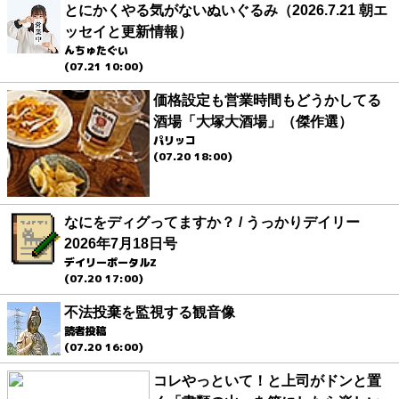
とにかくやる気がないぬいぐるみ（2026.7.21 朝エ
ッセイと更新情報）
んちゅたぐい
(07.21 10:00)
価格設定も営業時間もどうかしてる
酒場「大塚大酒場」（傑作選）
パリッコ
(07.20 18:00)
なにをディグってますか？ / うっかりデイリー
2026年7月18日号
デイリーポータルZ
(07.20 17:00)
不法投棄を監視する観音像
読者投稿
(07.20 16:00)
コレやっといて！と上司がドンと置