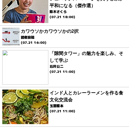
平和になる（傑作選）
鈴木さくら
(07.21 18:00)
カワウソかカワウソかの2択
読者投稿
(07.21 16:00)
「隙間タワー」の魅力を楽しみ、そ
して学ぶ
石井公二
(07.21 11:00)
インド人とカレーラーメンを作る食
文化交流会
玉置標本
(07.21 11:00)