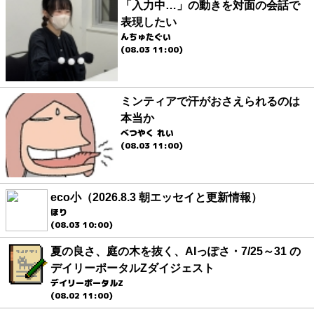
「入力中…」の動きを対面の会話で
表現したい
んちゅたぐい
(08.03 11:00)
ミンティアで汗がおさえられるのは
本当か
べつやく れい
(08.03 11:00)
eco小（2026.8.3 朝エッセイと更新情報）
ほり
(08.03 10:00)
夏の良さ、庭の木を抜く、AIっぽさ・7/25～31 の
デイリーポータルZダイジェスト
デイリーポータルZ
(08.02 11:00)