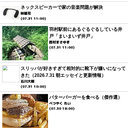
ネックスピーカーで家の音楽問題が解決
林雄司
(07.31 11:00)
羽村駅前にあるぐるぐるしている井
戸「まいまいず井戸」
西村まさゆき
(07.31 11:00)
スリッパが好きすぎて相対的に靴下が嫌いになって
きた（2026.7.31 朝エッセイと更新情報）
石川大樹
(07.31 10:00)
バターバーガーを食べる（傑作選）
べつやく れい
(07.30 18:00)