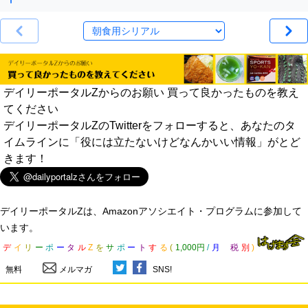
デイリーポータルZからのお願い 買って良かったものを教え
てください
デイリーポータルZのTwitterをフォローすると、あなたのタ
イムラインに「役には立たないけどなんかいい情報」がとど
きます！
デイリーポータルZは、Amazonアソシエイト・プログラムに参加して
います。
デ
イ
リ
ー
ポ
ー
タ
ル
Z
を
サ
ポ
ー
ト
す
る
(
1,000円
/
月
税
別
)
無料
メルマガ
SNS!