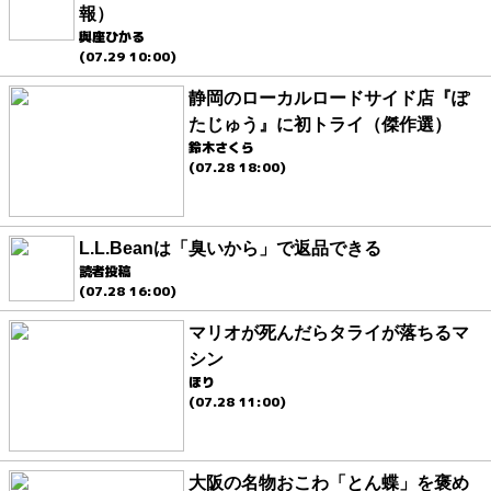
報）
與座ひかる
(07.29 10:00)
静岡のローカルロードサイド店『ぽ
たじゅう』に初トライ（傑作選）
鈴木さくら
(07.28 18:00)
L.L.Beanは「臭いから」で返品できる
読者投稿
(07.28 16:00)
マリオが死んだらタライが落ちるマ
シン
ほり
(07.28 11:00)
大阪の名物おこわ「とん蝶」を褒め