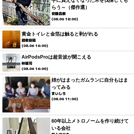
手に負えなくなった木を伐採しても
らう～（傑作選）
安藤昌教
(08.06 18:00)
黄金トイレと金箔は触ると剥がれる
読者投稿
(08.06 16:00)
AirPodsProは超音波が聞こえる
林雄司
(08.06 16:00)
姉がはまったガムランに自分もはま
ってみる
まいしろ
(08.06 11:00)
60年以上メトロノームを作り続けて
いる会社