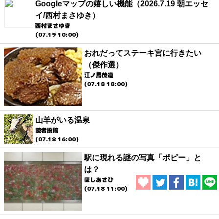
Googleマップの嬉しい機能（2026.7.19 朝エッセ
イ/西村まさゆき）
西村まさゆき
(07.19 10:00)
おれだってステーキ宮に行きたい
（傑作選）
江ノ島茂道
(07.18 18:00)
山羊がいる温泉
読者投稿
(07.18 16:00)
駅に現れる謎の写真「ポピー」と
は？
ほしあさひ
(07.18 11:00)