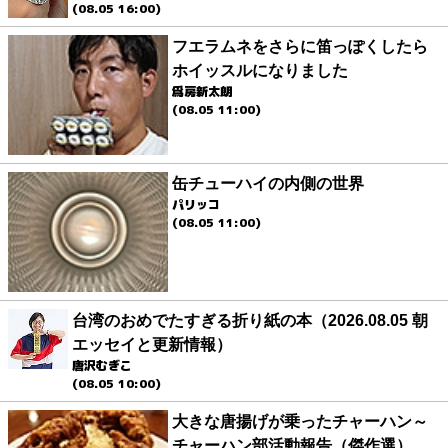
(08.05 16:00)
フエラムネをさらに笛っぽくしたら
ホイッスルになりました
爲房新太朗
(08.05 11:00)
缶チューハイの内側の世界
パリッコ
(08.05 11:00)
台湾のおめでたすぎる折り紙の本（2026.08.05 朝
エッセイと更新情報）
唐沢むぎこ
(08.05 10:00)
大きな唐揚げが乗ったチャーハン～
チャーハン部活動報告（傑作選）