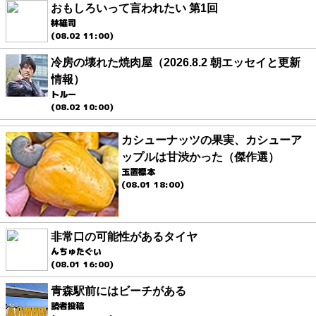
おもしろいって言われたい 第1回
林雄司
(08.02 11:00)
冷房の壊れた焼肉屋（2026.8.2 朝エッセイと更新
情報）
トルー
(08.02 10:00)
カシューナッツの果実、カシューア
ップルは甘渋かった（傑作選）
玉置標本
(08.01 18:00)
非常口の可能性があるタイヤ
んちゅたぐい
(08.01 16:00)
青森駅前にはビーチがある
読者投稿