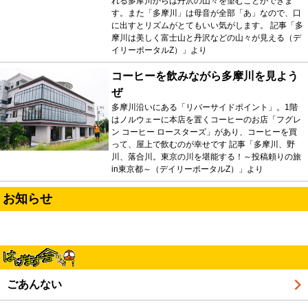
れる多摩川からは丹沢の山々を望むことができま
す。また「多摩川」は母音が全部「あ」なので、口
に出すとリズムがとてもいい気がします。 記事「多
摩川は美しく富士山と丹沢などの山々が見える（デ
イリーポータルZ）」より
コーヒーを飲みながら多摩川を見よう
ぜ
多摩川沿いにある「リバーサイドポイント」。1階
はノルウェーに本店を置くコーヒーのお店「フグレ
ン コーヒー ロースターズ」があり、コーヒーを買
って、屋上で飲むのが幸せです 記事「多摩川、野
川、落合川。東京の川を堪能する！～投稿頼りの旅
in東京都～（デイリーポータルZ）」より
お知らせ
ごあんない