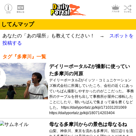
してんマップ
あなたの「あの場所」も教えてください！ →
スポットを
投稿する
タグ『多摩川』一覧
デイリーポータルZが撮影に使ってい
た多摩川の河原
デイリーポータルZがイッツ・コミュニケーション
ズ株式会社に所属していたころ、会社の近くにあっ
ていちばん撮影しやすかったのがここだった。 事務
所のテーブルを持ち出して事務所が屋外に移転した
ことにしたり、朝いちばんで集まって歯を磨くなど
した。 https://dailyportalz.jp/kiji/171031201069
https://dailyportalz.jp/kiji/180714203404
母なる多摩川からの景色は母なるね
山梨、神奈川、東京を流れる多摩川。狛江辺りを流