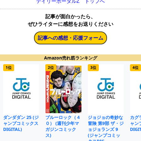
デイリーポータルZ トップへ
記事が面白かったら、
ぜひライターに感想をお送りください
記事への感想・応援フォーム
Amazon売れ筋ランキング
1位
2位
3位
4位
ダンダダン 25 (ジ
ブルーロック（４
ジョジョの奇妙な
カグラ
ャンプコミックス
０） (週刊少年マ
冒険 第9部 ザ・ジ
ャン
DIGITAL)
ガジンコミック
ョジョランズ 9
DIGI
ス)
(ジャンプコミッ