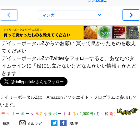
クスDIG…
デイリーポータルZからのお願い 買って良かったものを教え
てください
デイリーポータルZのTwitterをフォローすると、あなたのタ
イムラインに「役には立たないけどなんかいい情報」がとど
きます！
デイリーポータルZは、Amazonアソシエイト・プログラムに参加して
います。
デ
イ
リ
ー
ポ
ー
タ
ル
Z
を
サ
ポ
ー
ト
す
る
(
1,000円
/
月
税
別
)
無料
メルマガ
SNS!