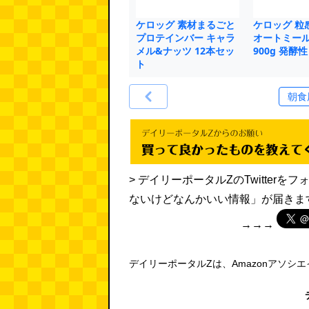
ケロッグ 素材まるごと
ケロッグ 粒
プロテインバー キャラ
オートミー
メル&ナッツ 12本セッ
900g 発酵
ト
> デイリーポータルZのTwitte
ないけどなんかいい情報」が届きま
→→→
デイリーポータルZは、Amazonアソシ