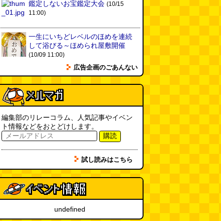
「入力中…」の動きを対面の会話
鑑定しないお宝鑑定大会
(10/15
で表現したい
(んちゅたぐい)
11:00)
(08.03 11:00)
一生にいちどレベルのほめを連続
ミンティアで汗がおさえられるの
して浴びる～ほめられ屋敷開催
は本当か
(べつやく れい)
(08.03
(10/09 11:00)
11:00)
広告企画のごあんない
eco小（2026.8.3 朝エッセイと更
新情報）
(ほり)
(08.03 10:00)
夏の良さ、庭の木を抜く、AIっぽ
編集部のリレーコラム、人気記事やイベン
さ・7/25～31 のデイリーポータ
ト情報などをおとどけします。
ルZダイジェスト
(デイリーポー
購読
タルZ)
(08.02 11:00)
おもしろいって言われたい 第1回
試し読みはこちら
(林雄司)
(08.02 11:00)
冷房の壊れた焼肉屋（2026.8.2
朝エッセイと更新情報）
(トルー)
undefined
(08.02 10:00)