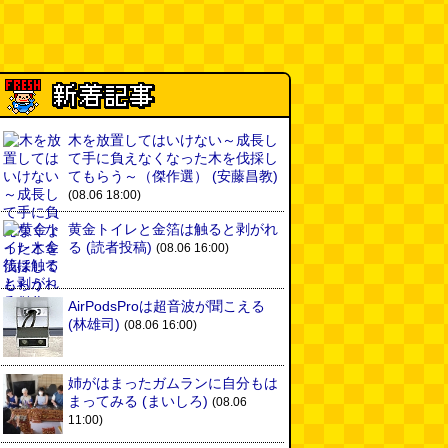
木を放置してはいけない～成長し
て手に負えなくなった木を伐採し
てもらう～（傑作選）
(安藤昌教)
(08.06 18:00)
黄金トイレと金箔は触ると剥がれ
る
(読者投稿)
(08.06 16:00)
AirPodsProは超音波が聞こえる
(林雄司)
(08.06 16:00)
姉がはまったガムランに自分もは
まってみる
(まいしろ)
(08.06
11:00)