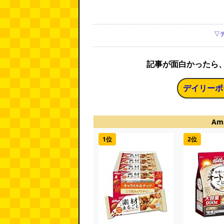
▽
記事が面白かったら
デイリーポ
Am
1位
2位