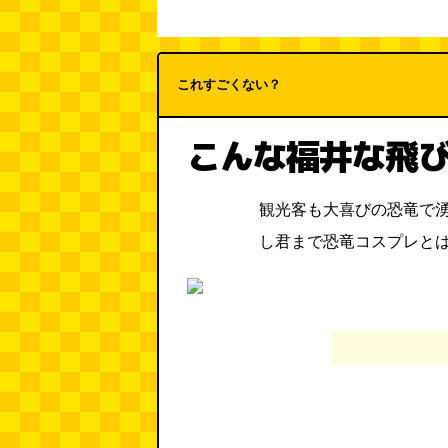
これすごくない？
こんな福井な飛
観光客も大喜びの恐竜で
し君まで恐竜コスプレと