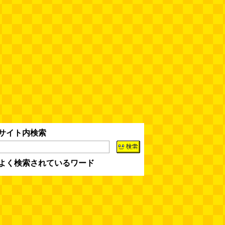
缶チューハイの内側の世界
(パリ
清シスコ ごろグラ い
ケロッグ オールブラン
勅使川原精麦所 オ
ッコ)
(08.05 11:00)
ごづくし 320g
ブランリッチ 250g ×6
ミール ロールドオ
袋 小麦ふすま シリアル
1kg
腸…
台湾のおめでたすぎる折り紙の本
（2026.08.05 朝エッセイと更新
情報）
(唐沢むぎこ)
(08.05 10:00)
大きな唐揚げが乗ったチャーハン
～チャーハン部活動報告（傑作
選）
(江ノ島茂道)
(08.04 18:00)
ちょこ煎がカインズPBで販売し
サイト内検索
てました
(読者投稿)
(08.04 16:00)
よく検索されているワード
世田谷区民会館行きのバスは1日
1本
(べつやく れい)
(08.04 16:00)
「モグラ駅」で有名な土合駅……
実は真の秘境駅はお隣の湯檜曽駅
だった
(ぼっちのazumiさん)