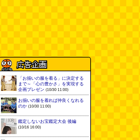
(08.04 11:00)
【大調査】現代人は普通に生活し
ていると一日に何曲聞くことにな
るのか？
(石井公二)
(08.04 11:00)
ベランダに咲いた小さな花
（2026.8.4 朝エッセイ/西村まさ
ゆき）
(西村まさゆき)
(08.04
10:00)
SDカードのケチャップ和え / う
っかりデイリー 2026年8月1日号
「お揃いの服を着る」に決定する
(デイリーポータルZ)
(08.03 17:00)
まで～「心の豊かさ」を実現する
企画プレゼン
(10/30 11:00)
現役、コスモスの自販機
(読者投
稿)
(08.03 16:00)
お揃いの服を着れば仲良くなれる
のか
(10/30 11:00)
取り残された木
(ほり)
(08.03
鑑定しないお宝鑑定大会 後編
16:00)
(10/16 16:00)