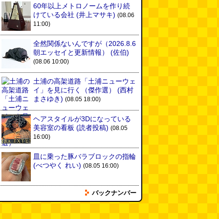
60年以上メトロノームを作り続
けている会社
(井上マサキ)
(08.06
11:00)
全然関係ないんですが（2026.8.6
朝エッセイと更新情報）
(佐伯)
(08.06 10:00)
土浦の高架道路「土浦ニューウェ
イ」を見に行く（傑作選）
(西村
まさゆき)
(08.05 18:00)
ヘアスタイルが3Dになっている
美容室の看板
(読者投稿)
(08.05
位
6位
7位
16:00)
皿に乗った豚バラブロックの指輪
(べつやく れい)
(08.05 16:00)
バックナンバー
フエラムネをさらに笛っぽくした
らホイッスルになりました
(爲房
新太朗)
(08.05 11:00)