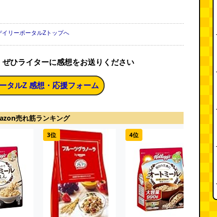
デイリーポータルZトップへ
、ぜひライターに感想をお送りください
ータルZ 感想・応援フォーム
azon売れ筋ランキング
3位
4位
5