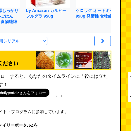
感しっかり
by Amazon カルビー
ケロッグ オートミール
日
ルごはん
フルグラ 950g
990g 発酵性 食物繊維
ち
性 食物繊維
rをフォローすると、あなたのタイムラインに「役には立た
す！
←←←
エイト・プログラムに参加しています。
デイリーポータルZを