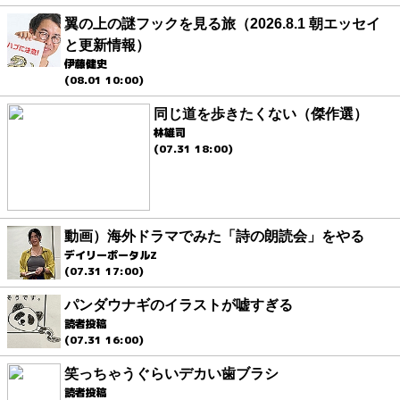
翼の上の謎フックを見る旅（2026.8.1 朝エッセイ
と更新情報）
伊藤健史
(08.01 10:00)
同じ道を歩きたくない（傑作選）
林雄司
(07.31 18:00)
動画）海外ドラマでみた「詩の朗読会」をやる
デイリーポータルZ
(07.31 17:00)
パンダウナギのイラストが嘘すぎる
読者投稿
(07.31 16:00)
笑っちゃうぐらいデカい歯ブラシ
読者投稿