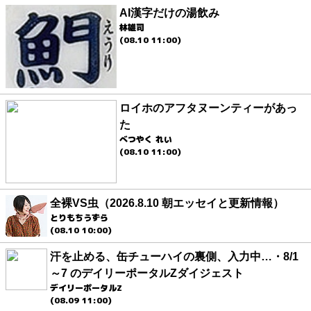
AI漢字だけの湯飲み
林雄司
(08.10 11:00)
ロイホのアフタヌーンティーがあっ
た
べつやく れい
(08.10 11:00)
全裸VS虫（2026.8.10 朝エッセイと更新情報）
とりもちうずら
(08.10 10:00)
汗を止める、缶チューハイの裏側、入力中…・8/1
～7 のデイリーポータルZダイジェスト
デイリーポータルZ
(08.09 11:00)