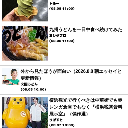
トルー
(08.08 11:00)
九州うどんを一日中食べ続けてみた
ヨシダプロ
(08.08 11:00)
外から見たほうが面白い（2026.8.8 朝エッセイと
更新情報）
文園うどん
(08.08 10:00)
横浜観光で行くべきは中華街でも赤
レンガ倉庫でもなく『横浜税関資料
展示室』（傑作選）
りばすと
(08.07 18:00)