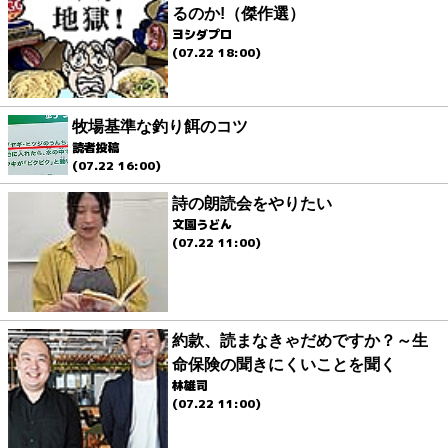
るのか!（傑作選）
ヨシダプロ
(07.22 18:00)
牧場基準な釣り餌のコツ
読者投稿
(07.22 16:00)
詩の朗読会をやりたい
文園うどん
(07.22 11:00)
約款、読まなきゃだめですか？～生
命保険の聞きにくいことを聞く
林雄司
(07.22 11:00)