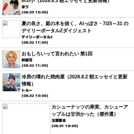
eco小（2026.8.3 朝エッセイと更新情報）
ほり
(08.03 10:00)
夏の良さ、庭の木を抜く、AIっぽさ・7/25～31 の
デイリーポータルZダイジェスト
デイリーポータルZ
(08.02 11:00)
おもしろいって言われたい 第1回
林雄司
(08.02 11:00)
冷房の壊れた焼肉屋（2026.8.2 朝エッセイと更新
情報）
トルー
(08.02 10:00)
カシューナッツの果実、カシューア
ップルは甘渋かった（傑作選）
玉置標本
(08.01 18:00)