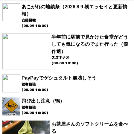
あこがれの地鎮祭（2026.8.9 朝エッセイと更新情
報）
安藤昌教
(08.09 10:00)
半年前に駅前で見かけた食堂がどう
しても気になるのでまた行った（傑
作選）
スズキナオ
(08.08 18:00)
PayPayでゲシュタルト崩壊しそう
読者投稿
(08.08 16:00)
飛び出し注意（鴨）
読者投稿
(08.08 16:00)
お茶屋さんのソフトクリームを食べ
る