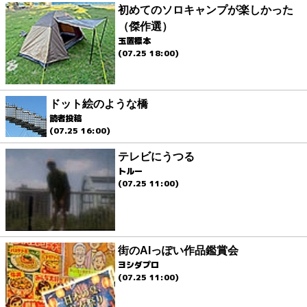
初めてのソロキャンプが楽しかった
（傑作選）
玉置標本
(07.25 18:00)
ドット絵のような橋
読者投稿
(07.25 16:00)
テレビにうつる
トルー
(07.25 11:00)
街のAIっぽい作品鑑賞会
ヨシダプロ
(07.25 11:00)