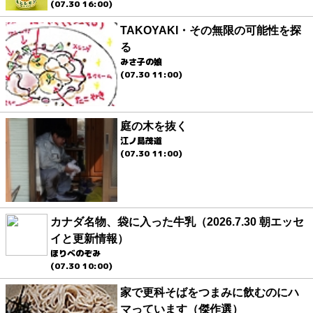
(07.30 16:00)
TAKOYAKI・その無限の可能性を探
る
みさ子の娘
(07.30 11:00)
庭の木を抜く
江ノ島茂道
(07.30 11:00)
カナダ名物、袋に入った牛乳（2026.7.30 朝エッセ
イと更新情報）
ほりべのぞみ
(07.30 10:00)
家で更科そばをつまみに飲むのにハ
マっています（傑作選）