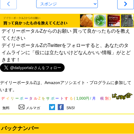
デイリーポータルZからのお願い 買って良かったものを教え
てください
デイリーポータルZのTwitterをフォローすると、あなたのタ
イムラインに「役には立たないけどなんかいい情報」がとど
きます！
デイリーポータルZは、Amazonアソシエイト・プログラムに参加して
います。
デ
イ
リ
ー
ポ
ー
タ
ル
Z
を
サ
ポ
ー
ト
す
る
(
1,000円
/
月
税
別
)
無料
メルマガ
SNS!
バックナンバー