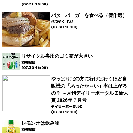
(07.31 10:00)
バターバーガーを食べる（傑作選）
べつやく れい
(07.30 18:00)
リサイクル専用のゴミ箱が大きい
読者投稿
(07.30 16:00)
やっぱり北の方に行けば行くほど自
販機の「あったか～い」率は上がる
の？ ～月刊デイリーポータルＺ新人
賞 2026年７月号
デイリーポータルZ
(07.30 16:00)
レモン汁は飲み物
読者投稿