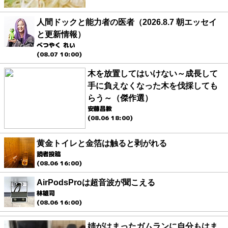
人間ドックと能力者の医者（2026.8.7 朝エッセイ
と更新情報）
べつやく れい
(08.07 10:00)
木を放置してはいけない～成長して
手に負えなくなった木を伐採しても
らう～（傑作選）
安藤昌教
(08.06 18:00)
黄金トイレと金箔は触ると剥がれる
読者投稿
(08.06 16:00)
AirPodsProは超音波が聞こえる
林雄司
(08.06 16:00)
姉がはまったガムランに自分もはま