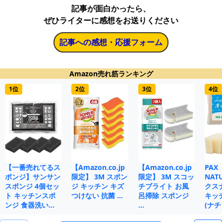
記事が面白かったら、
ぜひライターに感想をお送りください
記事への感想・応援フォーム
Amazon売れ筋ランキング
1位
2位
3位
4位
【一番売れてるス
【Amazon.co.jp
【Amazon.co.jp
PAX
ポンジ】サンサン
限定】 3M スポン
限定】 3M スコッ
NAT
スポンジ 4個セッ
ジ キッチン キズ
チブライト お風
クス
ト キッチンスポ
つけない 抗菌 …
呂掃除 スポンジ
キッ
ンジ 食器洗い…
…
(ナチ