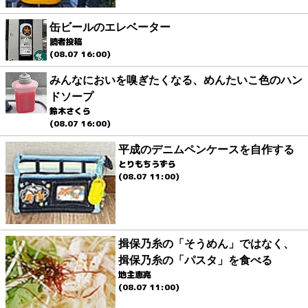
缶ビールのエレベーター
読者投稿
(08.07 16:00)
みんなにおいを嗅ぎたくなる、めんたいこ色のハン
ドソープ
鈴木さくら
(08.07 16:00)
平成のデニムペンケースを自作する
とりもちうずら
(08.07 11:00)
揖保乃糸の「そうめん」ではなく、
揖保乃糸の「パスタ」を食べる
地主恵亮
(08.07 11:00)