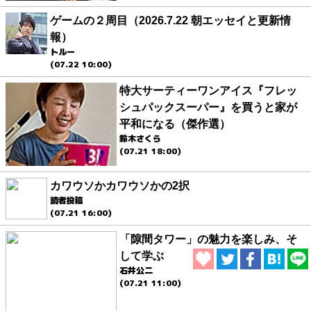
ゲームの２周目（2026.7.22 朝エッセイと更新情
報）
トルー
(07.22 10:00)
特大サーティーワンアイス『フレッ
シュパックスーパー』を買うと家が
平和になる（傑作選）
鈴木さくら
(07.21 18:00)
カワウソかカワウソかの2択
読者投稿
(07.21 16:00)
「隙間タワー」の魅力を楽しみ、そ
して学ぶ
石井公二
(07.21 11:00)