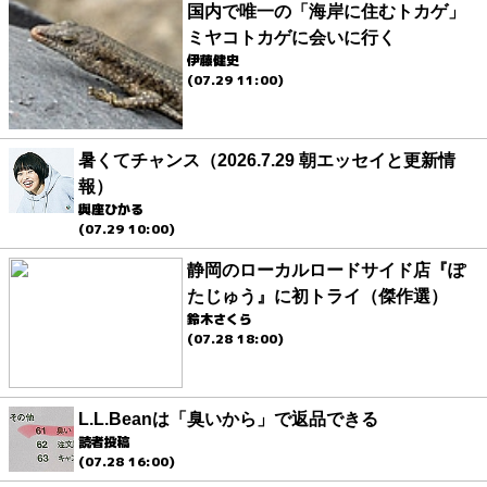
国内で唯一の「海岸に住むトカゲ」
ミヤコトカゲに会いに行く
伊藤健史
(07.29 11:00)
暑くてチャンス（2026.7.29 朝エッセイと更新情
報）
與座ひかる
(07.29 10:00)
静岡のローカルロードサイド店『ぽ
たじゅう』に初トライ（傑作選）
鈴木さくら
(07.28 18:00)
L.L.Beanは「臭いから」で返品できる
読者投稿
(07.28 16:00)