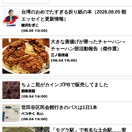
台湾のおめでたすぎる折り紙の本（2026.08.05 朝
エッセイと更新情報）
唐沢むぎこ
(08.05 10:00)
大きな唐揚げが乗ったチャーハン～
チャーハン部活動報告（傑作選）
江ノ島茂道
(08.04 18:00)
ちょこ煎がカインズPBで販売してました
読者投稿
(08.04 16:00)
世田谷区民会館行きのバスは1日1本
べつやく れい
(08.04 16:00)
「モグラ駅」で有名な土合駅……実