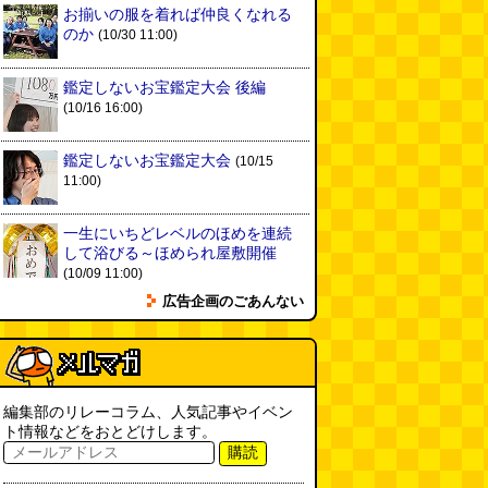
実は真の秘境駅はお隣の湯檜曽駅
お揃いの服を着れば仲良くなれる
だった
(ぼっちのazumiさん)
のか
(10/30 11:00)
(08.04 11:00)
【大調査】現代人は普通に生活し
鑑定しないお宝鑑定大会 後編
ていると一日に何曲聞くことにな
(10/16 16:00)
るのか？
(石井公二)
(08.04 11:00)
鑑定しないお宝鑑定大会
(10/15
ベランダに咲いた小さな花
11:00)
（2026.8.4 朝エッセイ/西村まさ
ゆき）
(西村まさゆき)
(08.04
10:00)
一生にいちどレベルのほめを連続
して浴びる～ほめられ屋敷開催
SDカードのケチャップ和え / う
(10/09 11:00)
っかりデイリー 2026年8月1日号
広告企画のごあんない
(デイリーポータルZ)
(08.03 17:00)
現役、コスモスの自販機
(読者投
稿)
(08.03 16:00)
編集部のリレーコラム、人気記事やイベン
ト情報などをおとどけします。
取り残された木
(ほり)
(08.03
購読
16:00)