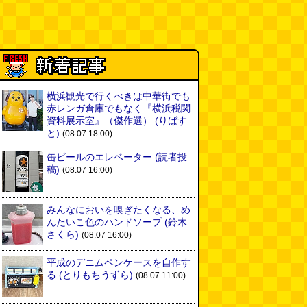
横浜観光で行くべきは中華街でも
赤レンガ倉庫でもなく『横浜税関
資料展示室』（傑作選）
(りばす
と)
(08.07 18:00)
缶ビールのエレベーター
(読者投
稿)
(08.07 16:00)
みんなにおいを嗅ぎたくなる、め
んたいこ色のハンドソープ
(鈴木
さくら)
(08.07 16:00)
平成のデニムペンケースを自作す
る
(とりもちうずら)
(08.07 11:00)