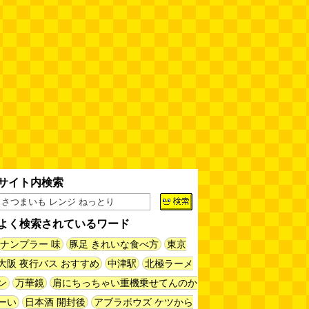
60年以上メトロノームを作り続
けている会社
(井上マサキ)
(08.06
11:00)
全然関係ないんですが（2026.8.6
朝エッセイと更新情報）
(佐伯)
(08.06 10:00)
土浦の高架道路「土浦ニューウェ
イ」を見に行く（傑作選）
(西村
まさゆき)
(08.05 18:00)
サイト内検索
ヘアスタイルが3Dになっている
美容室の看板
(読者投稿)
(08.05
16:00)
よく検索されているワード
皿に乗った豚バラブロックの指輪
ナンプラー 味
豚足 きれいな食べ方
東京
(べつやく れい)
(08.05 16:00)
大阪 夜行バス おすすめ
中津駅
北極ラーメ
ン
万華鏡
肩にちっちゃい重機乗せてんのか
位
6位
7位
フエラムネをさらに笛っぽくした
ーい
日本酒 開封後
アブラボウズ ケツから
らホイッスルになりました
(爲房