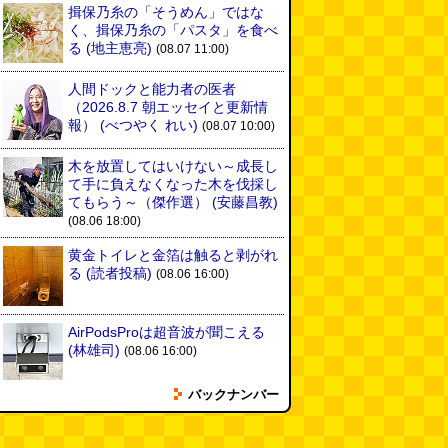
揖保乃糸の「そうめん」ではな
く、揖保乃糸の「パスタ」を食べ
る
(地主恵亮)
(08.07 11:00)
人間ドックと能力者の医者
（2026.8.7 朝エッセイと更新情
報）
(べつやく れい)
(08.07 10:00)
木を放置してはいけない～成長し
て手に負えなくなった木を伐採し
てもらう～（傑作選）
(安藤昌教)
(08.06 18:00)
黄金トイレと金箔は触ると剥がれ
る
(読者投稿)
(08.06 16:00)
AirPodsProは超音波が聞こえる
(林雄司)
(08.06 16:00)
バックナンバー
姉がはまったガムランに自分もは
まってみる
(まいしろ)
(08.06
11:00)