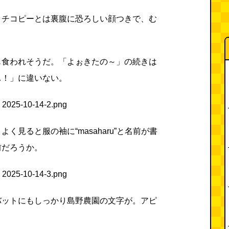
ッチコピーとは裏腹に恐ろしい顔つきで、む
も食われそうだ。「よぉきたの～」の続きは
…！」に違いない。
く見ると服の袖に“masaharu”と名前が書
前だろうか。
バットにもしっかり島野農園の文字が。アピ
u。