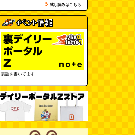
試し読みはこちら
「入力中…」の動きを対面の会話
で表現したい
(んちゅたぐい)
(08.03 11:00)
ミンティアで汗がおさえられるの
は本当か
(べつやく れい)
(08.03
11:00)
eco小（2026.8.3 朝エッセイと更
新情報）
(ほり)
(08.03 10:00)
裏話を書いてます