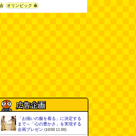
新太朗)
(08.05 11:00)
油
オリンピック 傘
缶チューハイの内側の世界
(パリ
ッコ)
(08.05 11:00)
台湾のおめでたすぎる折り紙の本
（2026.08.05 朝エッセイと更新
情報）
(唐沢むぎこ)
(08.05 10:00)
OON LENCE アウト
【Amazon.co.jp 限
INTEX(インテックス
アチェア キャンプ椅
定】 キャプテンスタッ
浮き輪 フロート マ
大きな唐揚げが乗ったチャーハン
 折りたたみ コンパク
グ(CAPTAIN STAG…
シットインフロート
～チャーハン部活動報告（傑作
 超…
【色・…
選）
(江ノ島茂道)
(08.04 18:00)
ちょこ煎がカインズPBで販売し
てました
(読者投稿)
(08.04 16:00)
世田谷区民会館行きのバスは1日
1本
(べつやく れい)
(08.04 16:00)
「お揃いの服を着る」に決定する
まで～「心の豊かさ」を実現する
企画プレゼン
(10/30 11:00)
「モグラ駅」で有名な土合駅……