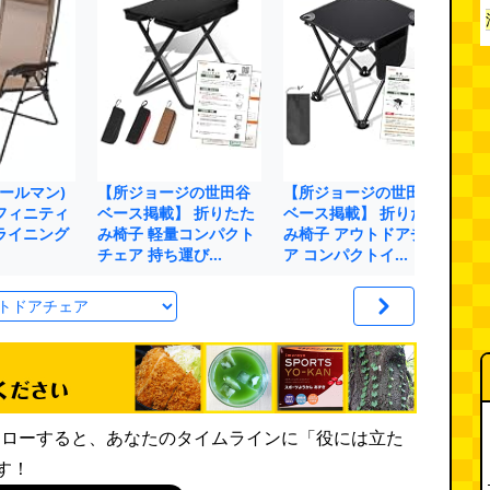
コールマン)
【所ジョージの世田谷
【所ジョージの世田谷
M
フィニティ
ベース掲載】 折りたた
ベース掲載】 折りたた
ド
ライニング
み椅子 軽量コンパクト
み椅子 アウトドアチェ
子
チェア 持ち運び…
ア コンパクトイ…
ト
rをフォローすると、あなたのタイムラインに「役には立た
す！