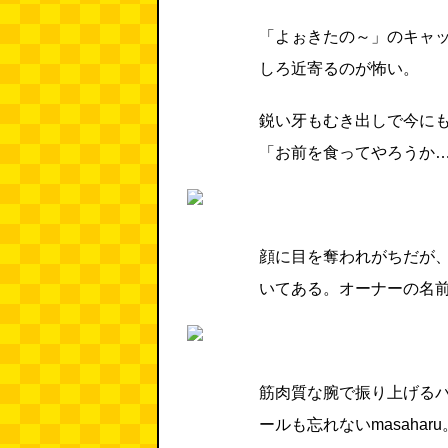
「よぉきたの～」のキャ
しろ近寄るのが怖い。
鋭い牙もむき出しで今に
「お前を食ってやろうか
顔に目を奪われがちだが、よ
いてある。オーナーの名
筋肉質な腕で振り上げる
ールも忘れないmasahar