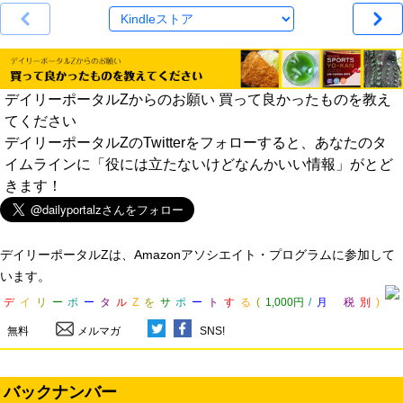
デイリーポータルZからのお願い 買って良かったものを教え
てください
デイリーポータルZのTwitterをフォローすると、あなたのタ
イムラインに「役には立たないけどなんかいい情報」がとど
きます！
デイリーポータルZは、Amazonアソシエイト・プログラムに参加して
います。
デ
イ
リ
ー
ポ
ー
タ
ル
Z
を
サ
ポ
ー
ト
す
る
(
1,000円
/
月
税
別
)
無料
メルマガ
SNS!
バックナンバー