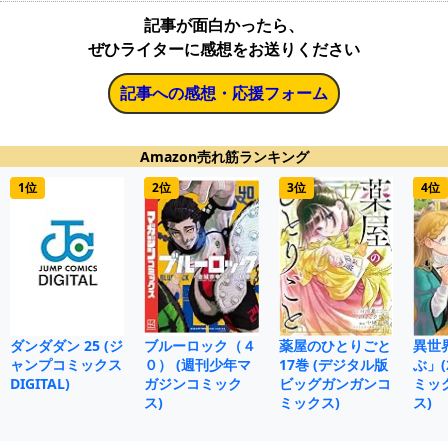
記事が面白かったら、
ぜひライターに感想をお送りください
記事への感想・応援フォーム
Amazon売れ筋ランキング
1位
2位
3位
4位
ダンダダン 25 (ジ
ブルーロック（４
薬屋のひとりごと
異世
ャンプコミックス
０） (週刊少年マ
17巻 (デジタル版
ぶ」(
DIGITAL)
ガジンコミック
ビッグガンガンコ
ミッ
ス)
ミックス)
ス)