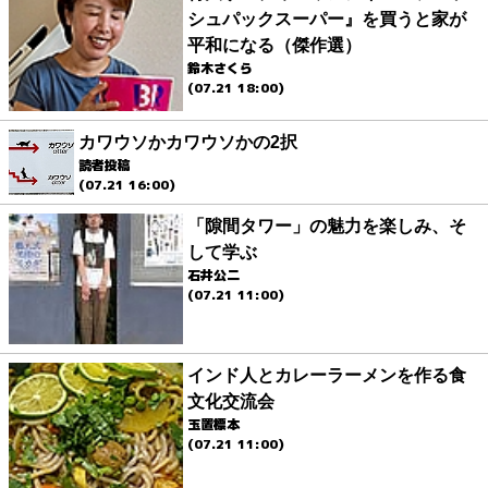
シュパックスーパー』を買うと家が
平和になる（傑作選）
鈴木さくら
(07.21 18:00)
カワウソかカワウソかの2択
読者投稿
(07.21 16:00)
「隙間タワー」の魅力を楽しみ、そ
して学ぶ
石井公二
(07.21 11:00)
インド人とカレーラーメンを作る食
文化交流会
玉置標本
(07.21 11:00)