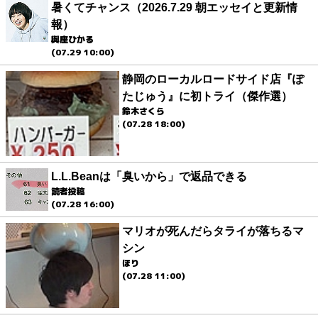
暑くてチャンス（2026.7.29 朝エッセイと更新情
報）
與座ひかる
(07.29 10:00)
静岡のローカルロードサイド店『ぽ
たじゅう』に初トライ（傑作選）
鈴木さくら
(07.28 18:00)
L.L.Beanは「臭いから」で返品できる
読者投稿
(07.28 16:00)
マリオが死んだらタライが落ちるマ
シン
ほり
(07.28 11:00)