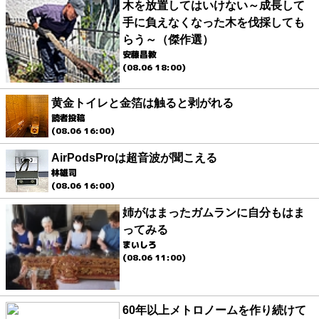
木を放置してはいけない～成長して
手に負えなくなった木を伐採しても
らう～（傑作選）
安藤昌教
(08.06 18:00)
黄金トイレと金箔は触ると剥がれる
読者投稿
(08.06 16:00)
AirPodsProは超音波が聞こえる
林雄司
(08.06 16:00)
姉がはまったガムランに自分もはま
ってみる
まいしろ
(08.06 11:00)
60年以上メトロノームを作り続けて