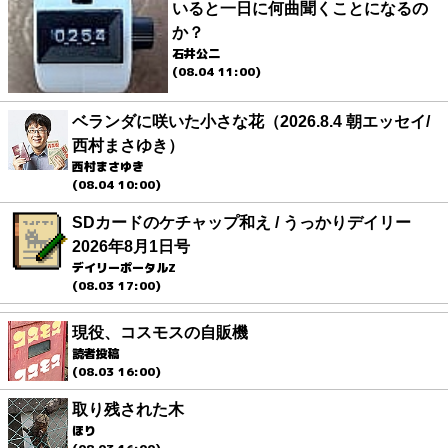
いると一日に何曲聞くことになるの
か？
石井公二
(08.04 11:00)
ベランダに咲いた小さな花（2026.8.4 朝エッセイ/
西村まさゆき）
西村まさゆき
(08.04 10:00)
SDカードのケチャップ和え / うっかりデイリー
2026年8月1日号
デイリーポータルZ
(08.03 17:00)
現役、コスモスの自販機
読者投稿
(08.03 16:00)
取り残された木
ほり