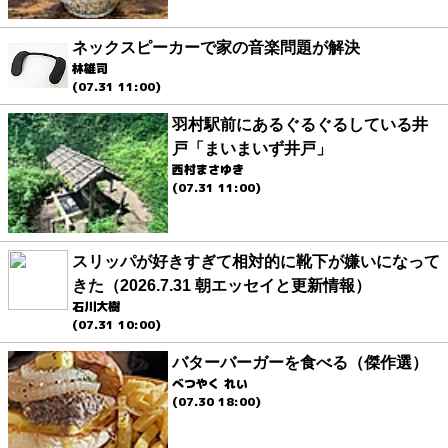
ネックスピーカーで家の音楽問題が解決
林雄司
(07.31 11:00)
羽村駅前にあるぐるぐるしている井
戸「まいまいず井戸」
西村まさゆき
(07.31 11:00)
スリッパが好きすぎて相対的に靴下が嫌いになって
きた（2026.7.31 朝エッセイと更新情報）
石川大樹
(07.31 10:00)
バターバーガーを食べる（傑作選）
べつやく れい
(07.30 18:00)