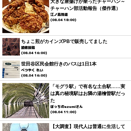
大きな唐揚げが乗ったチャーハン～
チャーハン部活動報告（傑作選）
江ノ島茂道
(08.04 18:00)
ちょこ煎がカインズPBで販売してました
読者投稿
(08.04 16:00)
世田谷区民会館行きのバスは1日1本
べつやく れい
(08.04 16:00)
「モグラ駅」で有名な土合駅……実
は真の秘境駅はお隣の湯檜曽駅だっ
た
ぼっちのazumiさん
(08.04 11:00)
【大調査】現代人は普通に生活して