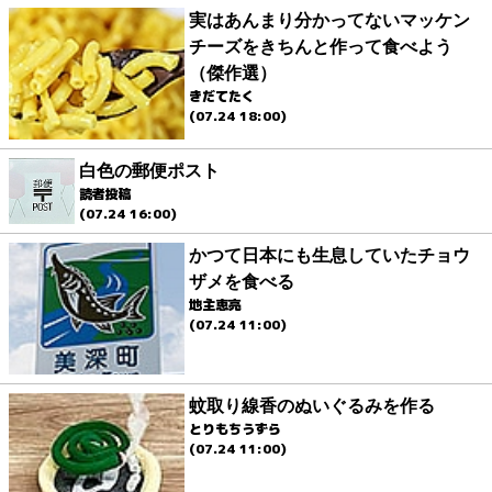
実はあんまり分かってないマッケン
チーズをきちんと作って食べよう
（傑作選）
きだてたく
(07.24 18:00)
白色の郵便ポスト
読者投稿
(07.24 16:00)
かつて日本にも生息していたチョウ
ザメを食べる
地主恵亮
(07.24 11:00)
蚊取り線香のぬいぐるみを作る
とりもちうずら
(07.24 11:00)