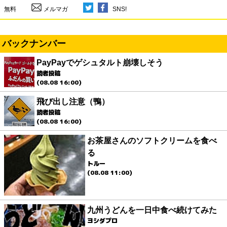
無料
メルマガ
SNS!
バックナンバー
PayPayでゲシュタルト崩壊しそう
読者投稿
(08.08 16:00)
飛び出し注意（鴨）
読者投稿
(08.08 16:00)
お茶屋さんのソフトクリームを食べ
る
トルー
(08.08 11:00)
九州うどんを一日中食べ続けてみた
ヨシダプロ