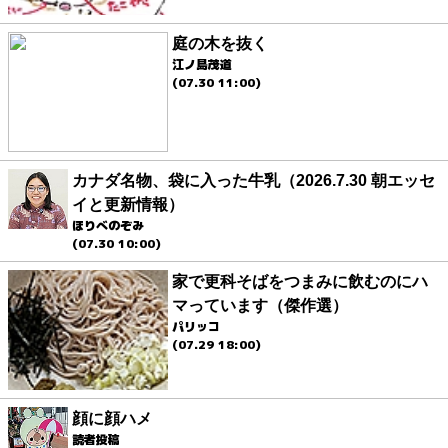
庭の木を抜く
江ノ島茂道
(07.30 11:00)
カナダ名物、袋に入った牛乳（2026.7.30 朝エッセ
イと更新情報）
ほりべのぞみ
(07.30 10:00)
家で更科そばをつまみに飲むのにハ
マっています（傑作選）
パリッコ
(07.29 18:00)
顔に顔ハメ
読者投稿