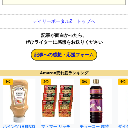
デイリーポータルZ トップへ
記事が面白かったら、
ぜひライターに感想をお送りください
記事への感想・応援フォーム
Amazon売れ筋ランキング
1位
2位
3位
4位
ハインツ (HEINZ)
マ・マー リッチ
チョーコー 超特
ダイ