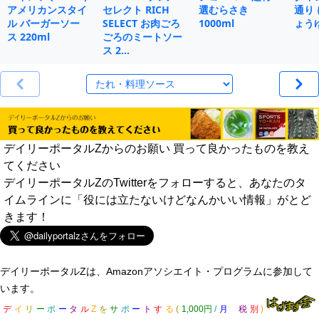
アメリカンスタイ
セレクト RICH
選むらさき
通り
ル バーガーソー
SELECT お肉ごろ
1000ml
ょうゆ
ス 220ml
ごろのミートソー
ス 2…
デイリーポータルZからのお願い 買って良かったものを教え
てください
デイリーポータルZのTwitterをフォローすると、あなたのタ
イムラインに「役には立たないけどなんかいい情報」がとど
きます！
デイリーポータルZは、Amazonアソシエイト・プログラムに参加して
います。
デ
イ
リ
ー
ポ
ー
タ
ル
Z
を
サ
ポ
ー
ト
す
る
(
1,000円
/
月
税
別
)