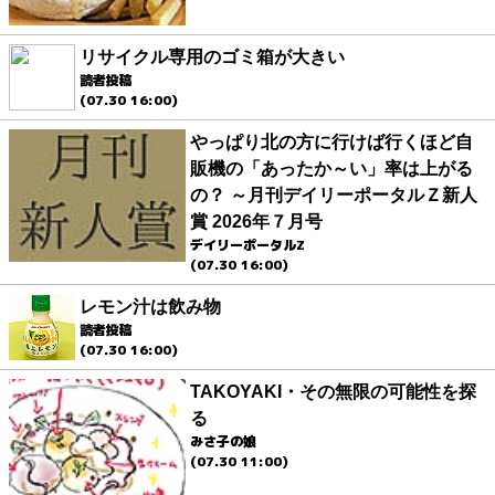
リサイクル専用のゴミ箱が大きい
読者投稿
(07.30 16:00)
やっぱり北の方に行けば行くほど自
販機の「あったか～い」率は上がる
の？ ～月刊デイリーポータルＺ新人
賞 2026年７月号
デイリーポータルZ
(07.30 16:00)
レモン汁は飲み物
読者投稿
(07.30 16:00)
TAKOYAKI・その無限の可能性を探
る
みさ子の娘
(07.30 11:00)