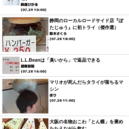
與座ひかる
(07.29 10:00)
静岡のローカルロードサイド店『ぽ
たじゅう』に初トライ（傑作選）
鈴木さくら
(07.28 18:00)
L.L.Beanは「臭いから」で返品できる
読者投稿
(07.28 16:00)
マリオが死んだらタライが落ちるマ
シン
ほり
(07.28 11:00)
大阪の名物おこわ「とん蝶」を褒め
たたえながら飲む