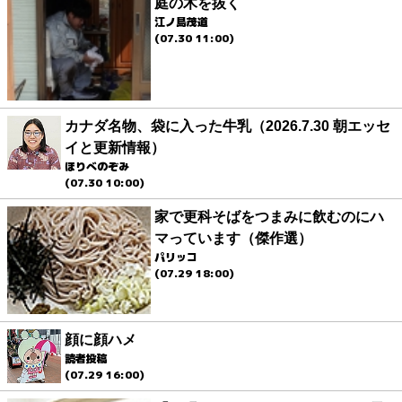
庭の木を抜く
江ノ島茂道
(07.30 11:00)
カナダ名物、袋に入った牛乳（2026.7.30 朝エッセ
イと更新情報）
ほりべのぞみ
(07.30 10:00)
家で更科そばをつまみに飲むのにハ
マっています（傑作選）
パリッコ
(07.29 18:00)
顔に顔ハメ
読者投稿
(07.29 16:00)