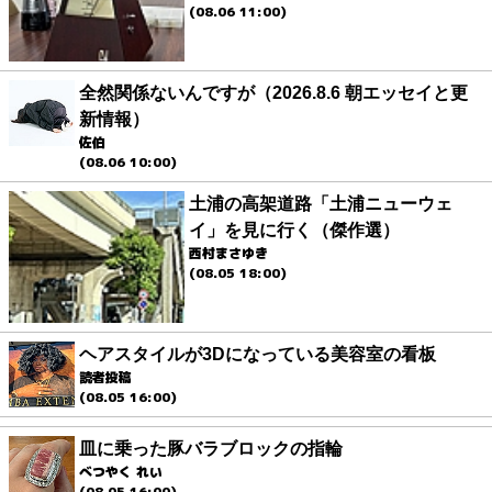
(08.06 11:00)
全然関係ないんですが（2026.8.6 朝エッセイと更
新情報）
佐伯
(08.06 10:00)
土浦の高架道路「土浦ニューウェ
イ」を見に行く（傑作選）
西村まさゆき
(08.05 18:00)
ヘアスタイルが3Dになっている美容室の看板
読者投稿
(08.05 16:00)
皿に乗った豚バラブロックの指輪
べつやく れい
(08.05 16:00)