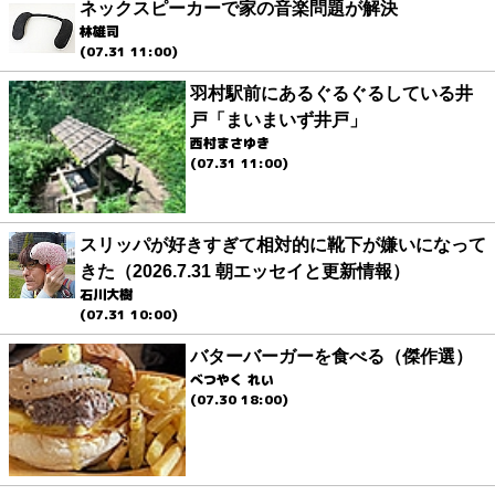
ネックスピーカーで家の音楽問題が解決
林雄司
(07.31 11:00)
羽村駅前にあるぐるぐるしている井
戸「まいまいず井戸」
西村まさゆき
(07.31 11:00)
スリッパが好きすぎて相対的に靴下が嫌いになって
きた（2026.7.31 朝エッセイと更新情報）
石川大樹
(07.31 10:00)
バターバーガーを食べる（傑作選）
べつやく れい
(07.30 18:00)