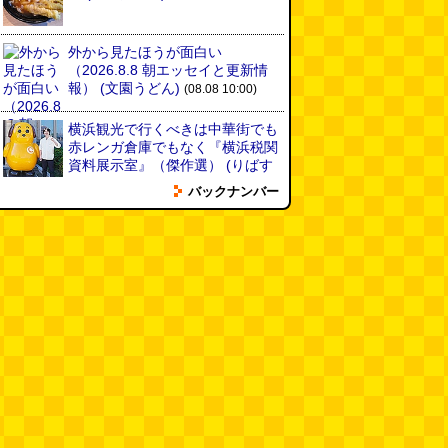
外から見たほうが面白い
（2026.8.8 朝エッセイと更新情
報）
(文園うどん)
(08.08 10:00)
横浜観光で行くべきは中華街でも
赤レンガ倉庫でもなく『横浜税関
資料展示室』（傑作選）
(りばす
と)
(08.07 18:00)
バックナンバー
缶ビールのエレベーター
(読者投
稿)
(08.07 16:00)
みんなにおいを嗅ぎたくなる、め
んたいこ色のハンドソープ
(鈴木
さくら)
(08.07 16:00)
平成のデニムペンケースを自作す
る
(とりもちうずら)
(08.07 11:00)