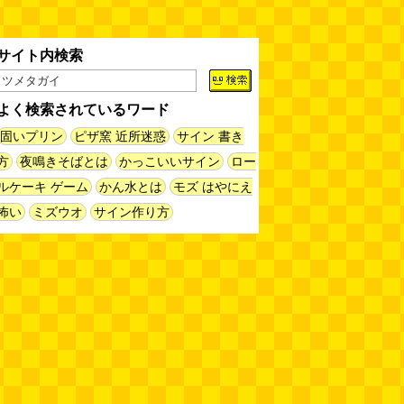
揖保乃糸の「そうめん」ではな
く、揖保乃糸の「パスタ」を食べ
る
(地主恵亮)
(08.07 11:00)
サイト内検索
人間ドックと能力者の医者
（2026.8.7 朝エッセイと更新情
報）
(べつやく れい)
(08.07 10:00)
よく検索されているワード
固いプリン
ピザ窯 近所迷惑
サイン 書き
木を放置してはいけない～成長し
て手に負えなくなった木を伐採し
方
夜鳴きそばとは
かっこいいサイン
ロー
てもらう～（傑作選）
(安藤昌教)
ルケーキ ゲーム
かん水とは
モズ はやにえ
(08.06 18:00)
怖い
ミズウオ
サイン作り方
黄金トイレと金箔は触ると剥がれ
る
(読者投稿)
(08.06 16:00)
AirPodsProは超音波が聞こえる
(林雄司)
(08.06 16:00)
姉がはまったガムランに自分もは
まってみる
(まいしろ)
(08.06
11:00)