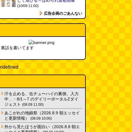
新太朗)
して浴びる～ほめられ屋敷開催
(08.05 11:00)
(10/09 11:00)
缶チューハイの内側の世界
(パリ
広告企画のごあんない
ッコ)
(08.05 11:00)
台湾のおめでたすぎる折り紙の本
（2026.08.05 朝エッセイと更新
情報）
(唐沢むぎこ)
(08.05 10:00)
裏話を書いてます
大きな唐揚げが乗ったチャーハン
～チャーハン部活動報告（傑作
ndefined
選）
(江ノ島茂道)
(08.04 18:00)
ちょこ煎がカインズPBで販売し
てました
(読者投稿)
(08.04 16:00)
汗を止める、缶チューハイの裏側、入力
中…・8/1～7 のデイリーポータルZダイ
世田谷区民会館行きのバスは1日
ジェスト
(08.09 11:00)
1本
(べつやく れい)
(08.04 16:00)
あこがれの地鎮祭（2026.8.9 朝エッセイ
と更新情報）
(08.09 10:00)
「モグラ駅」で有名な土合駅……
外から見たほうが面白い（2026.8.8 朝エ
実は真の秘境駅はお隣の湯檜曽駅