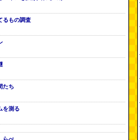
てるもの調査
レ
継
間たち
ムを測る
しらべ