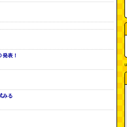
０発表！
u
試みる