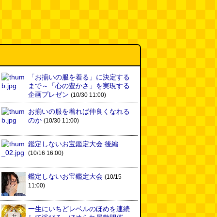
60年以上メトロノームを作り続
けている会社
(井上マサキ)
(08.06
11:00)
全然関係ないんですが（2026.8.6
朝エッセイと更新情報）
(佐伯)
(08.06 10:00)
「お揃いの服を着る」に決定する
まで～「心の豊かさ」を実現する
土浦の高架道路「土浦ニューウェ
企画プレゼン
(10/30 11:00)
イ」を見に行く（傑作選）
(西村
まさゆき)
(08.05 18:00)
お揃いの服を着れば仲良くなれる
のか
(10/30 11:00)
ヘアスタイルが3Dになっている
美容室の看板
(読者投稿)
(08.05
16:00)
鑑定しないお宝鑑定大会 後編
(10/16 16:00)
皿に乗った豚バラブロックの指輪
(べつやく れい)
(08.05 16:00)
鑑定しないお宝鑑定大会
(10/15
11:00)
フエラムネをさらに笛っぽくした
らホイッスルになりました
(爲房
一生にいちどレベルのほめを連続