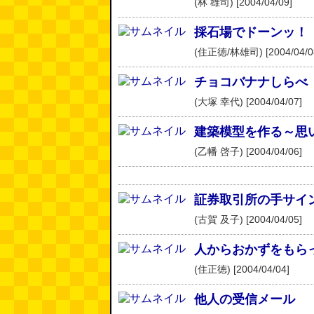
(林 雄司) [2004/04/09]
採石場でドーンッ！
(住正徳/林雄司) [2004/04/0
チョコバナナしらべ
(大塚 幸代) [2004/04/07]
建築模型を作る～思
(乙幡 啓子) [2004/04/06]
証券取引所の手サイ
(古賀 及子) [2004/04/05]
人からおかずをもら
(住正徳) [2004/04/04]
他人の受信メール