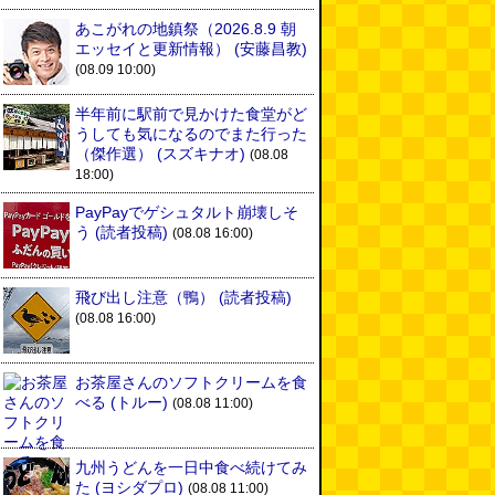
あこがれの地鎮祭（2026.8.9 朝
エッセイと更新情報）
(安藤昌教)
(08.09 10:00)
半年前に駅前で見かけた食堂がど
うしても気になるのでまた行った
（傑作選）
(スズキナオ)
(08.08
18:00)
PayPayでゲシュタルト崩壊しそ
う
(読者投稿)
(08.08 16:00)
飛び出し注意（鴨）
(読者投稿)
(08.08 16:00)
お茶屋さんのソフトクリームを食
べる
(トルー)
(08.08 11:00)
九州うどんを一日中食べ続けてみ
た
(ヨシダプロ)
(08.08 11:00)