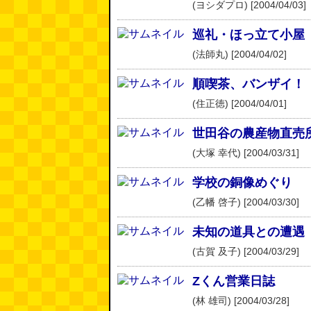
(ヨシダプロ) [2004/04/03]
巡礼・ほっ立て小屋
(法師丸) [2004/04/02]
順喫茶、バンザイ！
(住正徳) [2004/04/01]
世田谷の農産物直売
(大塚 幸代) [2004/03/31]
学校の銅像めぐり
(乙幡 啓子) [2004/03/30]
未知の道具との遭遇
(古賀 及子) [2004/03/29]
Zくん営業日誌
(林 雄司) [2004/03/28]