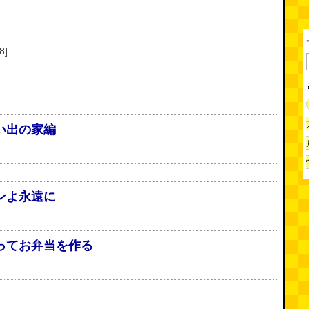
8]
い出の家編
ンよ永遠に
ってお弁当を作る