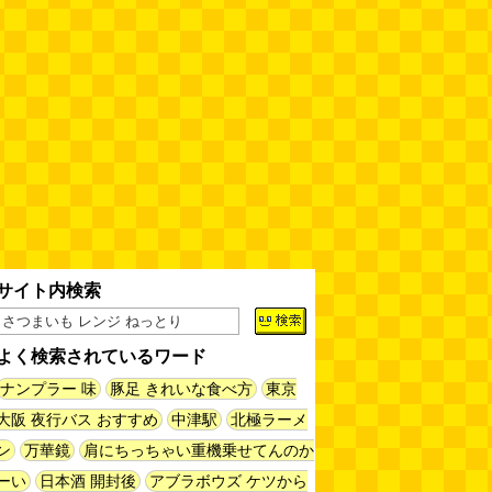
60年以上メトロノームを作り続
けている会社
(井上マサキ)
(08.06
11:00)
全然関係ないんですが（2026.8.6
朝エッセイと更新情報）
(佐伯)
(08.06 10:00)
土浦の高架道路「土浦ニューウェ
イ」を見に行く（傑作選）
(西村
まさゆき)
(08.05 18:00)
サイト内検索
ヘアスタイルが3Dになっている
美容室の看板
(読者投稿)
(08.05
16:00)
よく検索されているワード
皿に乗った豚バラブロックの指輪
ナンプラー 味
豚足 きれいな食べ方
東京
(べつやく れい)
(08.05 16:00)
大阪 夜行バス おすすめ
中津駅
北極ラーメ
ン
万華鏡
肩にちっちゃい重機乗せてんのか
フエラムネをさらに笛っぽくした
ーい
日本酒 開封後
アブラボウズ ケツから
らホイッスルになりました
(爲房