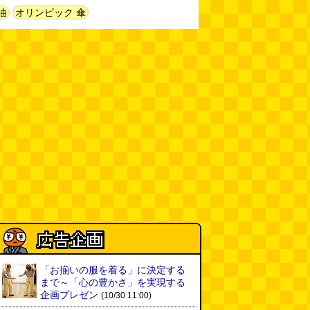
新太朗)
(08.05 11:00)
油
オリンピック 傘
缶チューハイの内側の世界
(パリ
ッコ)
(08.05 11:00)
台湾のおめでたすぎる折り紙の本
（2026.08.05 朝エッセイと更新
情報）
(唐沢むぎこ)
(08.05 10:00)
大きな唐揚げが乗ったチャーハン
～チャーハン部活動報告（傑作
選）
(江ノ島茂道)
(08.04 18:00)
ちょこ煎がカインズPBで販売し
てました
(読者投稿)
(08.04 16:00)
世田谷区民会館行きのバスは1日
1本
(べつやく れい)
(08.04 16:00)
「お揃いの服を着る」に決定する
まで～「心の豊かさ」を実現する
企画プレゼン
(10/30 11:00)
「モグラ駅」で有名な土合駅……