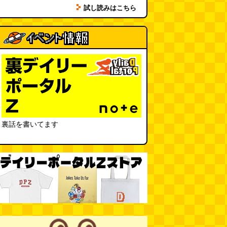
試し読みはこちら
「入力中…」の動きを対面の会話
で表現したい
(んちゅたぐい)
(08.03 11:00)
ミンティアで汗がおさえられるの
は本当か
(べつやく れい)
(08.03
11:00)
eco小（2026.8.3 朝エッセイと更
新情報）
(ほり)
(08.03 10:00)
裏話を書いてます