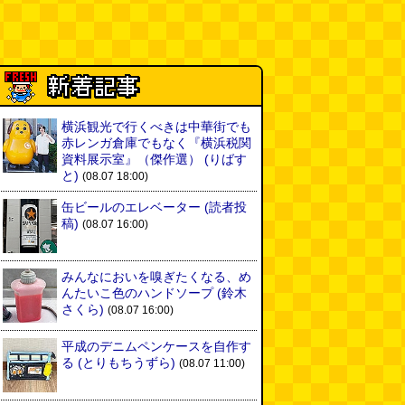
横浜観光で行くべきは中華街でも
赤レンガ倉庫でもなく『横浜税関
資料展示室』（傑作選）
(りばす
と)
(08.07 18:00)
缶ビールのエレベーター
(読者投
稿)
(08.07 16:00)
みんなにおいを嗅ぎたくなる、め
んたいこ色のハンドソープ
(鈴木
さくら)
(08.07 16:00)
平成のデニムペンケースを自作す
る
(とりもちうずら)
(08.07 11:00)