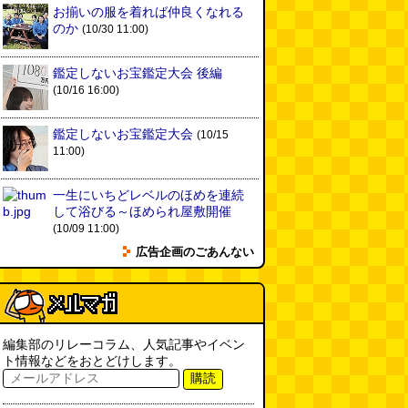
実は真の秘境駅はお隣の湯檜曽駅
お揃いの服を着れば仲良くなれる
だった
(ぼっちのazumiさん)
のか
(10/30 11:00)
(08.04 11:00)
【大調査】現代人は普通に生活し
鑑定しないお宝鑑定大会 後編
ていると一日に何曲聞くことにな
(10/16 16:00)
るのか？
(石井公二)
(08.04 11:00)
鑑定しないお宝鑑定大会
(10/15
ベランダに咲いた小さな花
11:00)
（2026.8.4 朝エッセイ/西村まさ
ゆき）
(西村まさゆき)
(08.04
10:00)
一生にいちどレベルのほめを連続
して浴びる～ほめられ屋敷開催
SDカードのケチャップ和え / う
(10/09 11:00)
っかりデイリー 2026年8月1日号
広告企画のごあんない
(デイリーポータルZ)
(08.03 17:00)
現役、コスモスの自販機
(読者投
稿)
(08.03 16:00)
編集部のリレーコラム、人気記事やイベン
ト情報などをおとどけします。
取り残された木
(ほり)
(08.03
購読
16:00)