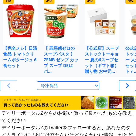
1位
2位
3位
4位
【完全メシ】日清
【 罪悪感ゼロの
【公式店】スープ
公式
食品 トマトクリ
スープパスタ 】
ストックトーキョ
トッ
ームポタージュ 6
ZENB ゼンブ カッ
ー 夏の6スープセ
ー 人
食セット
プ スープ DELI
ット（ギフト箱）
セット
パ…
贈り物 お中元…
ト / 
デイリーポータルZからのお願い 買って良かったものを教え
てください
デイリーポータルZのTwitterをフォローすると、あなたのタ
イムラインに「役には立たないけどなんかいい情報」がとど