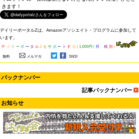
きます！
デイリーポータルZは、Amazonアソシエイト・プログラムに参加して
います。
デ
イ
リ
ー
ポ
ー
タ
ル
Z
を
サ
ポ
ー
ト
す
る
(
1,000円
/
月
税
別
)
無料
メルマガ
SNS!
バックナンバー
記事バックナンバー
お知らせ