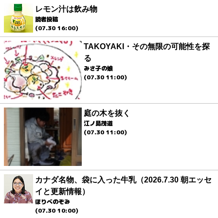
レモン汁は飲み物
読者投稿
(07.30 16:00)
TAKOYAKI・その無限の可能性を探
る
みさ子の娘
(07.30 11:00)
庭の木を抜く
江ノ島茂道
(07.30 11:00)
カナダ名物、袋に入った牛乳（2026.7.30 朝エッセ
イと更新情報）
ほりべのぞみ
(07.30 10:00)