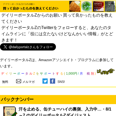
デイリーポータルZからのお願い 買って良かったものを教え
てください
デイリーポータルZのTwitterをフォローすると、あなたのタ
イムラインに「役には立たないけどなんかいい情報」がとど
きます！
デイリーポータルZは、Amazonアソシエイト・プログラムに参加して
います。
デ
イ
リ
ー
ポ
ー
タ
ル
Z
を
サ
ポ
ー
ト
す
る
(
1,000円
/
月
税
別
)
無料
メルマガ
SNS!
バックナンバー
汗を止める、缶チューハイの裏側、入力中…・8/1
～7 のデイリーポータルZダイジェスト