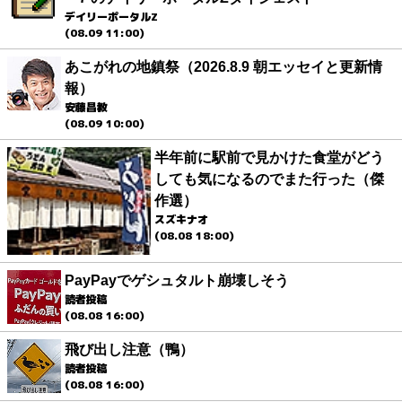
デイリーポータルZ
(08.09 11:00)
あこがれの地鎮祭（2026.8.9 朝エッセイと更新情
報）
安藤昌教
(08.09 10:00)
半年前に駅前で見かけた食堂がどう
しても気になるのでまた行った（傑
作選）
スズキナオ
(08.08 18:00)
PayPayでゲシュタルト崩壊しそう
読者投稿
(08.08 16:00)
飛び出し注意（鴨）
読者投稿
(08.08 16:00)