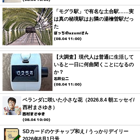
「モグラ駅」で有名な土合駅……実
は真の秘境駅はお隣の湯檜曽駅だっ
た
ぼっちのazumiさん
(08.04 11:00)
【大調査】現代人は普通に生活して
いると一日に何曲聞くことになるの
か？
石井公二
(08.04 11:00)
ベランダに咲いた小さな花（2026.8.4 朝エッセイ/
西村まさゆき）
西村まさゆき
(08.04 10:00)
SDカードのケチャップ和え / うっかりデイリー
2026年8月1日号