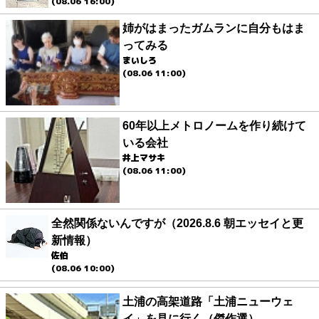
(08.06 16:00)
姉がはまったガムランに自分もはま
ってみる
まいしろ
(08.06 11:00)
60年以上メトロノームを作り続けて
いる会社
井上マサキ
(08.06 11:00)
全然関係ないんですが（2026.8.6 朝エッセイと更
新情報）
佐伯
(08.06 10:00)
土浦の高架道路「土浦ニューウェ
イ」を見に行く（傑作選）