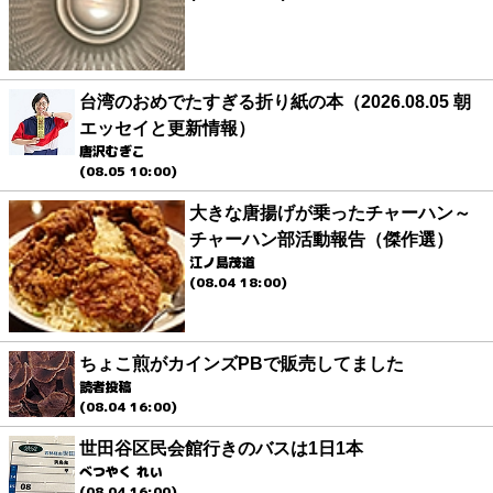
台湾のおめでたすぎる折り紙の本（2026.08.05 朝
エッセイと更新情報）
唐沢むぎこ
(08.05 10:00)
大きな唐揚げが乗ったチャーハン～
チャーハン部活動報告（傑作選）
江ノ島茂道
(08.04 18:00)
ちょこ煎がカインズPBで販売してました
読者投稿
(08.04 16:00)
世田谷区民会館行きのバスは1日1本
べつやく れい
(08.04 16:00)