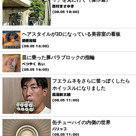
西村まさゆき
(08.05 18:00)
ヘアスタイルが3Dになっている美容室の看板
読者投稿
(08.05 16:00)
皿に乗った豚バラブロックの指輪
べつやく れい
(08.05 16:00)
フエラムネをさらに笛っぽくしたら
ホイッスルになりました
爲房新太朗
(08.05 11:00)
缶チューハイの内側の世界
パリッコ
(08.05 11:00)