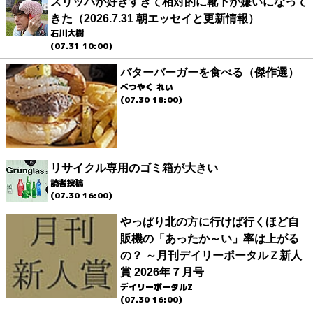
スリッパが好きすぎて相対的に靴下が嫌いになって
きた（2026.7.31 朝エッセイと更新情報）
石川大樹
(07.31 10:00)
バターバーガーを食べる（傑作選）
べつやく れい
(07.30 18:00)
リサイクル専用のゴミ箱が大きい
読者投稿
(07.30 16:00)
やっぱり北の方に行けば行くほど自
販機の「あったか～い」率は上がる
の？ ～月刊デイリーポータルＺ新人
賞 2026年７月号
デイリーポータルZ
(07.30 16:00)