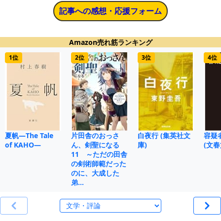
記事への感想・応援フォーム
Amazon売れ筋ランキング
1位
2位
3位
4位
夏帆―The Tale
片田舎のおっさ
白夜行 (集英社文
容疑
of KAHO―
ん、剣聖になる
庫)
(文春
11 ～ただの田舎
の剣術師範だった
のに、大成した
弟…