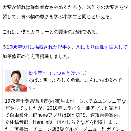
大変か解れば暴飲暴食もやめるだろう。米作りの大変さを学
習して、食べ物の尊さを学ぶ小学生と同じといえる。
これは、僕とカロリーとの闘争の記録である。
※
2006年9月に掲載された記事
を、
AIにより画像を拡大して
加筆修正のうえ再掲載しました。
松本圭司
（まつもとけいじ）
あばよ涙、よろしく勇気、こんにちは松本で
す。
1976年千葉県鴨川市(内浦)生まれ。システムエンジニアな
どやってましたが、2010年にライター兼アプリ作家とし
て自由業化。iPhoneアプリはDIY GPS、速攻乗換案内、
立体録音部、Here.info、雨かしら？などを開発しまし
た。著書は「チェーン店B級グルメ メニュー別ガチンコ