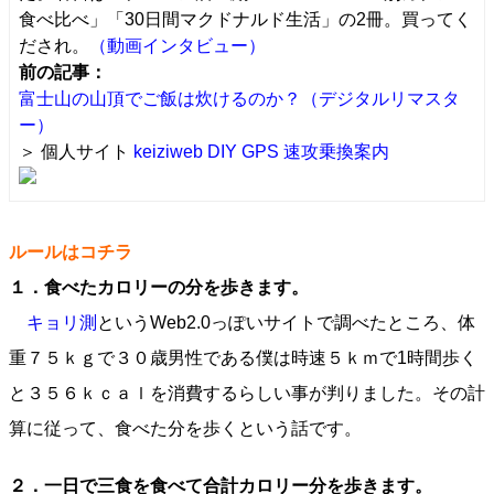
食べ比べ」「30日間マクドナルド生活」の2冊。買ってく
だされ。
（動画インタビュー）
前の記事：
富士山の山頂でご飯は炊けるのか？（デジタルリマスタ
ー）
＞ 個人サイト
keiziweb
DIY GPS
速攻乗換案内
ルールはコチラ
１．食べたカロリーの分を歩きます。
キョリ測
というWeb2.0っぽいサイトで調べたところ、体
重７５ｋｇで３０歳男性である僕は時速５ｋｍで1時間歩く
と３５６ｋｃａｌを消費するらしい事が判りました。その計
算に従って、食べた分を歩くという話です。
２．一日で三食を食べて合計カロリー分を歩きます。