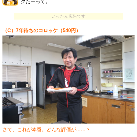
クだーって。
いったん広告です
（C）7年待ちのコロッケ（540円）
さて、これが本番。どんな評価が……？