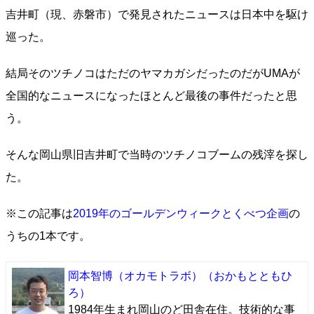
吉井町（現、赤磐市）で発見されたニュースは日本中を駆け
巡った。
結局そのツチノコはただのヤマカガシだったのだがUMAが
全国的なニュースになったほとんど最後の事件だったと思
う。
そんな岡山県旧吉井町で当時のツチノコブームの残滓を探し
た。
※この記事は
2019年のゴールデンウィークとくべつ企画
の
うちの1本です。
岡本智博（オカモトラボ）
（おかもとともひ
ろ）
1984年生まれ岡山のど田舎在住。技術的な事