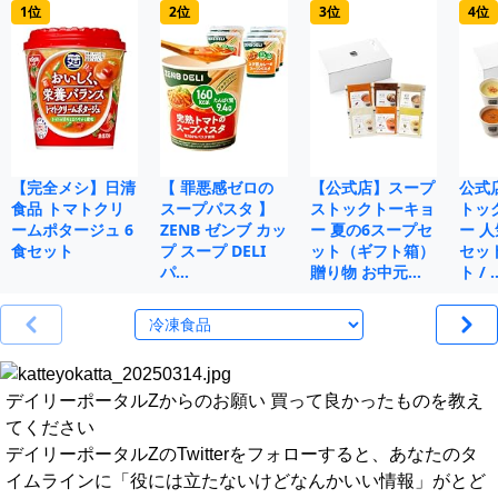
1位
2位
3位
4位
【完全メシ】日清
【 罪悪感ゼロの
【公式店】スープ
公式
食品 トマトクリ
スープパスタ 】
ストックトーキョ
トッ
ームポタージュ 6
ZENB ゼンブ カッ
ー 夏の6スープセ
ー 人
食セット
プ スープ DELI
ット（ギフト箱）
セット
パ…
贈り物 お中元…
ト / 
デイリーポータルZからのお願い 買って良かったものを教え
てください
デイリーポータルZのTwitterをフォローすると、あなたのタ
イムラインに「役には立たないけどなんかいい情報」がとど