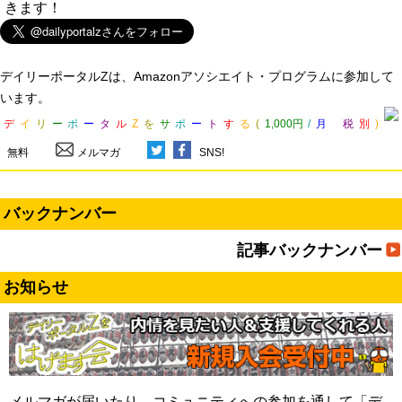
きます！
デイリーポータルZは、Amazonアソシエイト・プログラムに参加して
います。
デ
イ
リ
ー
ポ
ー
タ
ル
Z
を
サ
ポ
ー
ト
す
る
(
1,000円
/
月
税
別
)
無料
メルマガ
SNS!
バックナンバー
記事バックナンバー
お知らせ
メルマガが届いたり、コミュニティへの参加を通して「デ