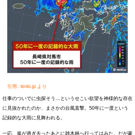
引用 : tenki.jp より
仕事のついでに虫探そう…というせこい欲望を神様的な存在
に見抜かれたのか、まさかの台風直撃。50年に一度という
記録的な大雨に見舞われる。
一応、嵐が過ぎ去ったあとに雑木林へ行ってはみた。だが豪