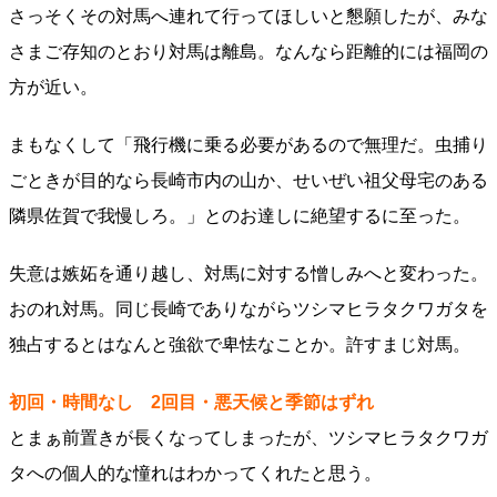
さっそくその対馬へ連れて行ってほしいと懇願したが、みな
さまご存知のとおり対馬は離島。なんなら距離的には福岡の
方が近い。
まもなくして「飛行機に乗る必要があるので無理だ。虫捕り
ごときが目的なら長崎市内の山か、せいぜい祖父母宅のある
隣県佐賀で我慢しろ。」とのお達しに絶望するに至った。
失意は嫉妬を通り越し、対馬に対する憎しみへと変わった。
おのれ対馬。同じ長崎でありながらツシマヒラタクワガタを
独占するとはなんと強欲で卑怯なことか。許すまじ対馬。
初回・時間なし 2回目・悪天候と季節はずれ
とまぁ前置きが長くなってしまったが、ツシマヒラタクワガ
タへの個人的な憧れはわかってくれたと思う。