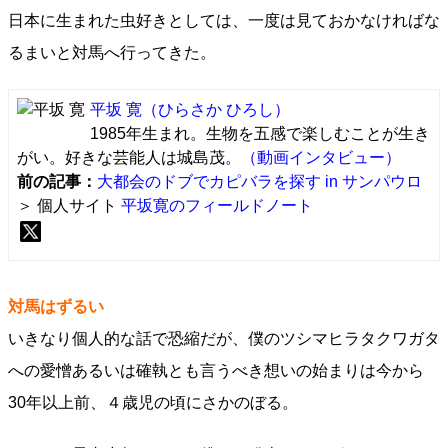
日本に生まれた虫好きとしては、一度は見ておかなければな
るまいと対馬へ行ってきた。
平坂 寛
（ひらさか ひろし）
1985年生まれ。生物を五感で楽しむことが生き
がい。好きな芸能人は城島茂。
（動画インタビュー）
前の記事：
大都会のドブでカピバラを探す in サンパウロ
＞ 個人サイト
平坂寛のフィールドノート
対馬はずるい
いきなり個人的な話で恐縮だが、僕のツシマヒラタクワガタ
への愛憎あるいは確執とも言うべき想いの始まりは今から
30年以上前、４歳児の頃にさかのぼる。