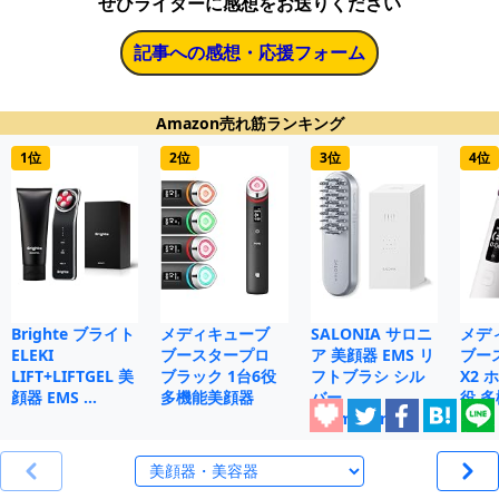
ぜひライターに感想をお送りください
記事への感想・応援フォーム
Amazon売れ筋ランキング
1位
2位
3位
4位
Brighte ブライト
メディキューブ
SALONIA サロニ
メデ
ELEKI
ブースタープロ
ア 美顔器 EMS リ
ブー
LIFT+LIFTGEL 美
ブラック 1台6役
フトブラシ シル
X2 
顔器 EMS …
多機能美顔器
バー
役 
【Amazon…