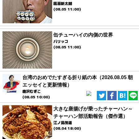
爲房新太朗
(08.05 11:00)
缶チューハイの内側の世界
パリッコ
(08.05 11:00)
台湾のおめでたすぎる折り紙の本（2026.08.05 朝
エッセイと更新情報）
唐沢むぎこ
(08.05 10:00)
大きな唐揚げが乗ったチャーハン～
チャーハン部活動報告（傑作選）
江ノ島茂道
(08.04 18:00)