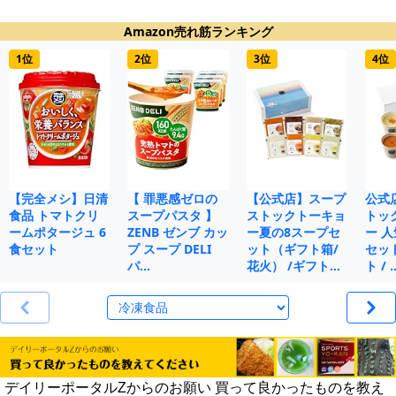
Amazon売れ筋ランキング
1位
2位
3位
4位
【完全メシ】日清
【 罪悪感ゼロの
【公式店】スープ
公式
食品 トマトクリ
スープパスタ 】
ストックトーキョ
トッ
ームポタージュ 6
ZENB ゼンブ カッ
ー夏の8スープセ
ー 人
食セット
プ スープ DELI
ット（ギフト箱/
セット
パ…
花火） /ギフト…
ト / 
デイリーポータルZからのお願い 買って良かったものを教え