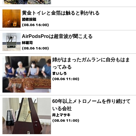
黄金トイレと金箔は触ると剥がれる
読者投稿
(08.06 16:00)
AirPodsProは超音波が聞こえる
林雄司
(08.06 16:00)
姉がはまったガムランに自分もはま
ってみる
まいしろ
(08.06 11:00)
60年以上メトロノームを作り続けて
いる会社
井上マサキ
(08.06 11:00)