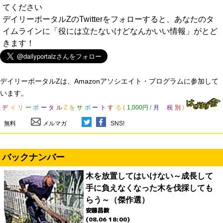
てください
デイリーポータルZのTwitterをフォローすると、あなたのタ
イムラインに「役には立たないけどなんかいい情報」がとど
きます！
デイリーポータルZは、Amazonアソシエイト・プログラムに参加して
います。
デ
イ
リ
ー
ポ
ー
タ
ル
Z
を
サ
ポ
ー
ト
す
る
(
1,000円
/
月
税
別
)
無料
メルマガ
SNS!
バックナンバー
木を放置してはいけない～成長して
手に負えなくなった木を伐採しても
らう～（傑作選）
安藤昌教
(08.06 18:00)