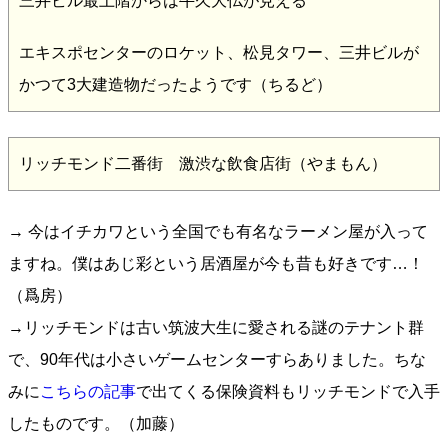
三井ビル最上階からは牛久大仏が見える
エキスポセンターのロケット、松見タワー、三井ビルが
かつて3大建造物だったようです（ちるど）
リッチモンド二番街 激渋な飲食店街（やまもん）
→ 今はイチカワという全国でも有名なラーメン屋が入って
ますね。僕はあじ彩という居酒屋が今も昔も好きです…！
（爲房）
→リッチモンドは古い筑波大生に愛される謎のテナント群
で、90年代は小さいゲームセンターすらありました。ちな
みに
こちらの記事
で出てくる保険資料もリッチモンドで入手
したものです。（加藤）