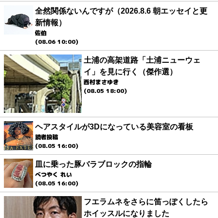
全然関係ないんですが（2026.8.6 朝エッセイと更
新情報）
佐伯
(08.06 10:00)
土浦の高架道路「土浦ニューウェ
イ」を見に行く（傑作選）
西村まさゆき
(08.05 18:00)
ヘアスタイルが3Dになっている美容室の看板
読者投稿
(08.05 16:00)
皿に乗った豚バラブロックの指輪
べつやく れい
(08.05 16:00)
フエラムネをさらに笛っぽくしたら
ホイッスルになりました