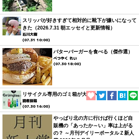
スリッパが好きすぎて相対的に靴下が嫌いになって
きた（2026.7.31 朝エッセイと更新情報）
石川大樹
(07.31 10:00)
バターバーガーを食べる（傑作選）
べつやく れい
(07.30 18:00)
リサイクル専用のゴミ箱が大きい
読者投稿
(07.30 16:00)
やっぱり北の方に行けば行くほど自
販機の「あったか～い」率は上がる
の？ ～月刊デイリーポータルＺ新人