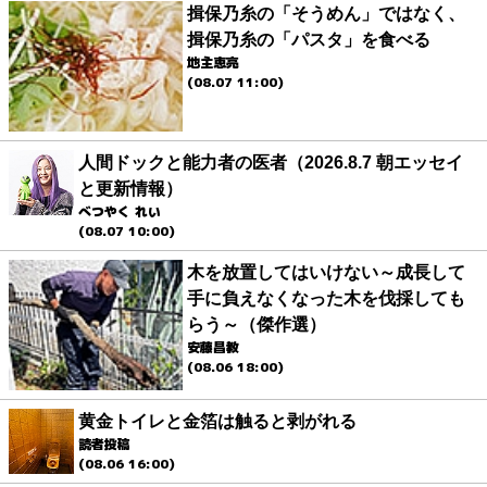
揖保乃糸の「そうめん」ではなく、
揖保乃糸の「パスタ」を食べる
地主恵亮
(08.07 11:00)
人間ドックと能力者の医者（2026.8.7 朝エッセイ
と更新情報）
べつやく れい
(08.07 10:00)
木を放置してはいけない～成長して
手に負えなくなった木を伐採しても
らう～（傑作選）
安藤昌教
(08.06 18:00)
黄金トイレと金箔は触ると剥がれる
読者投稿
(08.06 16:00)