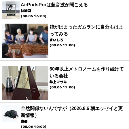
AirPodsProは超音波が聞こえる
林雄司
(08.06 16:00)
姉がはまったガムランに自分もはま
ってみる
まいしろ
(08.06 11:00)
60年以上メトロノームを作り続けて
いる会社
井上マサキ
(08.06 11:00)
全然関係ないんですが（2026.8.6 朝エッセイと更
新情報）
佐伯
(08.06 10:00)