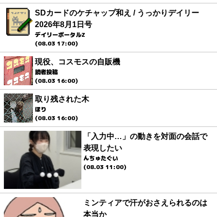
SDカードのケチャップ和え / うっかりデイリー
2026年8月1日号
デイリーポータルZ
(08.03 17:00)
現役、コスモスの自販機
読者投稿
(08.03 16:00)
取り残された木
ほり
(08.03 16:00)
「入力中…」の動きを対面の会話で
表現したい
んちゅたぐい
(08.03 11:00)
ミンティアで汗がおさえられるのは
本当か