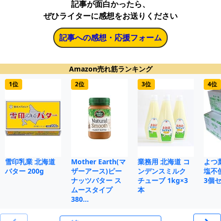
記事が面白かったら、
ぜひライターに感想をお送りください
記事への感想・応援フォーム
Amazon売れ筋ランキング
1位
2位
3位
4位
雪印乳業 北海道
Mother Earth(マ
業務用 北海道 コ
よつ
バター 200g
ザーアース)ピー
ンデンスミルク
塩不使
ナッツバター ス
チューブ 1kg×3
3個
ムースタイプ
本
380…