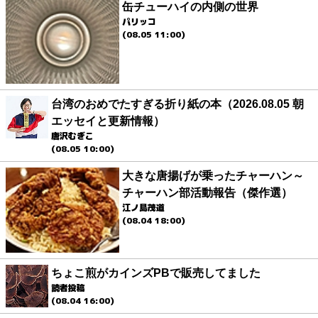
缶チューハイの内側の世界
パリッコ
(08.05 11:00)
台湾のおめでたすぎる折り紙の本（2026.08.05 朝
エッセイと更新情報）
唐沢むぎこ
(08.05 10:00)
大きな唐揚げが乗ったチャーハン～
チャーハン部活動報告（傑作選）
江ノ島茂道
(08.04 18:00)
ちょこ煎がカインズPBで販売してました
読者投稿
(08.04 16:00)