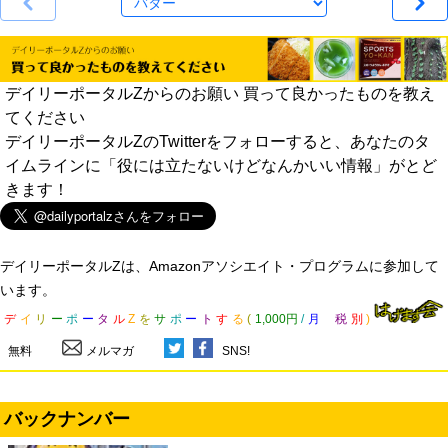
デイリーポータルZからのお願い 買って良かったものを教え
てください
デイリーポータルZのTwitterをフォローすると、あなたのタ
イムラインに「役には立たないけどなんかいい情報」がとど
きます！
デイリーポータルZは、Amazonアソシエイト・プログラムに参加して
います。
デ
イ
リ
ー
ポ
ー
タ
ル
Z
を
サ
ポ
ー
ト
す
る
(
1,000円
/
月
税
別
)
無料
メルマガ
SNS!
バックナンバー