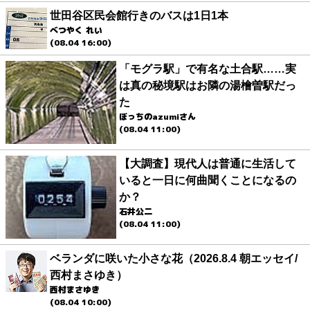
世田谷区民会館行きのバスは1日1本
べつやく れい
(08.04 16:00)
「モグラ駅」で有名な土合駅……実
は真の秘境駅はお隣の湯檜曽駅だっ
た
ぼっちのazumiさん
(08.04 11:00)
【大調査】現代人は普通に生活して
いると一日に何曲聞くことになるの
か？
石井公二
(08.04 11:00)
ベランダに咲いた小さな花（2026.8.4 朝エッセイ/
西村まさゆき）
西村まさゆき
(08.04 10:00)