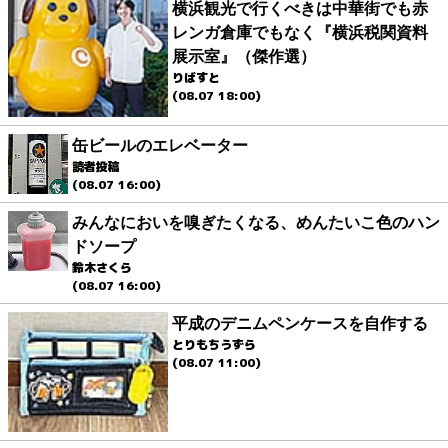
横浜観光で行くべきは中華街でも赤
レンガ倉庫でもなく『横浜税関資料
展示室』（傑作選）
りばすと
(08.07 18:00)
缶ビールのエレベーター
読者投稿
(08.07 16:00)
みんなにおいを嗅ぎたくなる、めんたいこ色のハン
ドソープ
鈴木さくら
(08.07 16:00)
平成のデニムペンケースを自作する
とりもちうずら
(08.07 11:00)