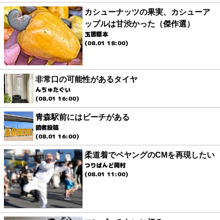
カシューナッツの果実、カシューア
ップルは甘渋かった（傑作選）
玉置標本
(08.01 18:00)
非常口の可能性があるタイヤ
んちゅたぐい
(08.01 16:00)
青森駅前にはビーチがある
読者投稿
(08.01 16:00)
柔道着でペヤングのCMを再現したい
つりばんど岡村
(08.01 11:00)