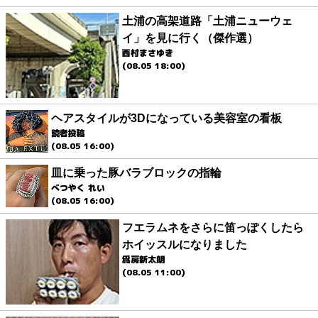
土浦の高架道路「土浦ニューウェ
イ」を見に行く（傑作選）
西村まさゆき
(08.05 18:00)
ヘアスタイルが3Dになっている美容室の看板
読者投稿
(08.05 16:00)
皿に乗った豚バラブロックの指輪
べつやく れい
(08.05 16:00)
フエラムネをさらに笛っぽくしたら
ホイッスルになりました
爲房新太朗
(08.05 11:00)