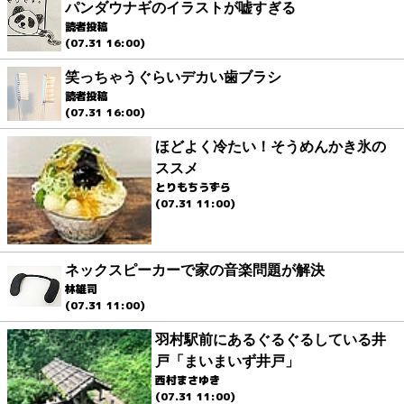
パンダウナギのイラストが嘘すぎる
読者投稿
(07.31 16:00)
笑っちゃうぐらいデカい歯ブラシ
読者投稿
(07.31 16:00)
ほどよく冷たい！そうめんかき氷の
ススメ
とりもちうずら
(07.31 11:00)
ネックスピーカーで家の音楽問題が解決
林雄司
(07.31 11:00)
羽村駅前にあるぐるぐるしている井
戸「まいまいず井戸」
西村まさゆき
(07.31 11:00)