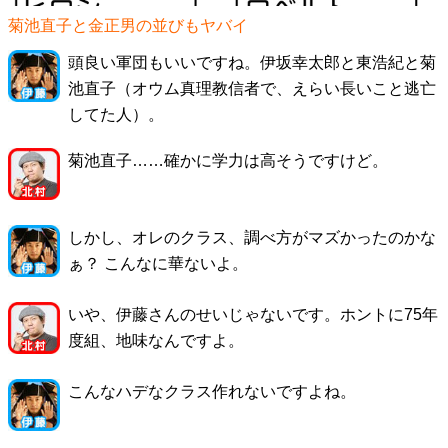
菊池直子と金正男の並びもヤバイ
頭良い軍団もいいですね。伊坂幸太郎と東浩紀と菊
池直子（オウム真理教信者で、えらい長いこと逃亡
してた人）。
菊池直子……確かに学力は高そうですけど。
しかし、オレのクラス、調べ方がマズかったのかな
ぁ？ こんなに華ないよ。
いや、伊藤さんのせいじゃないです。ホントに75年
度組、地味なんですよ。
こんなハデなクラス作れないですよね。