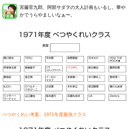
宮藤官九郎、阿部サダヲの大人計画もいるし。華や
かでうらやましいなぁ〜。
べつやくれい考案、1971年度最強クラス