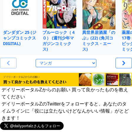
ダンダダン 25 (ジ
ブルーロック（４
異世界居酒屋「の
薬屋
ャンプコミックス
０） (週刊少年マ
ぶ」(22) (角川コ
17巻
DIGITAL)
ガジンコミック
ミックス・エー
ビッ
ス)
ス)
ミッ
デイリーポータルZからのお願い 買って良かったものを教え
てください
デイリーポータルZのTwitterをフォローすると、あなたのタ
イムラインに「役には立たないけどなんかいい情報」がとど
きます！