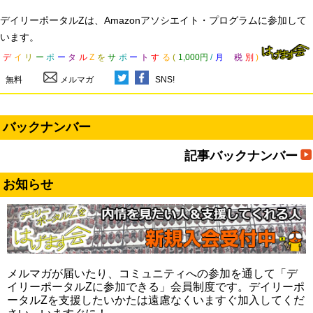
デイリーポータルZは、Amazonアソシエイト・プログラムに参加して
います。
デ
イ
リ
ー
ポ
ー
タ
ル
Z
を
サ
ポ
ー
ト
す
る
(
1,000円
/
月
税
別
)
無料
メルマガ
SNS!
バックナンバー
記事バックナンバー
お知らせ
メルマガが届いたり、コミュニティへの参加を通して「デ
イリーポータルZに参加できる」会員制度です。デイリーポ
ータルZを支援したいかたは遠慮なくいますぐ加入してくだ