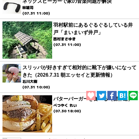
ネックスピーカーで家の音楽問題が解決
林雄司
(07.31 11:00)
羽村駅前にあるぐるぐるしている井
戸「まいまいず井戸」
西村まさゆき
(07.31 11:00)
スリッパが好きすぎて相対的に靴下が嫌いになって
きた（2026.7.31 朝エッセイと更新情報）
石川大樹
(07.31 10:00)
バターバーガーを食べる（傑作選）
べつやく れい
(07.30 18:00)