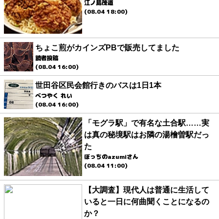
江ノ島茂道
(08.04 18:00)
ちょこ煎がカインズPBで販売してました
読者投稿
(08.04 16:00)
世田谷区民会館行きのバスは1日1本
べつやく れい
(08.04 16:00)
「モグラ駅」で有名な土合駅……実
は真の秘境駅はお隣の湯檜曽駅だっ
た
ぼっちのazumiさん
(08.04 11:00)
【大調査】現代人は普通に生活して
いると一日に何曲聞くことになるの
か？