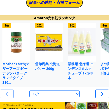
記事への感想・応援フォーム
Amazon売れ筋ランキング
1位
2位
3位
4位
Mother Earth(マ
雪印乳業 北海道
業務用 北海道 コ
よつ
ザーアース)ピー
バター 200g
ンデンスミルク
塩不使
ナッツバター ク
チューブ 1kg×3
3個
ランチタイプ
本
380…