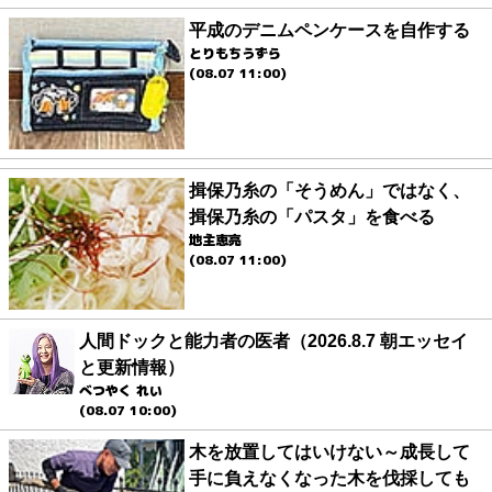
平成のデニムペンケースを自作する
とりもちうずら
(08.07 11:00)
揖保乃糸の「そうめん」ではなく、
揖保乃糸の「パスタ」を食べる
地主恵亮
(08.07 11:00)
人間ドックと能力者の医者（2026.8.7 朝エッセイ
と更新情報）
べつやく れい
(08.07 10:00)
木を放置してはいけない～成長して
手に負えなくなった木を伐採しても