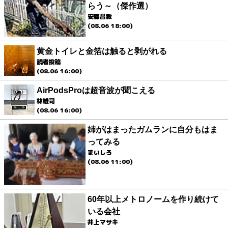
らう～（傑作選）
安藤昌教
(08.06 18:00)
黄金トイレと金箔は触ると剥がれる
読者投稿
(08.06 16:00)
AirPodsProは超音波が聞こえる
林雄司
(08.06 16:00)
姉がはまったガムランに自分もはま
ってみる
まいしろ
(08.06 11:00)
60年以上メトロノームを作り続けて
いる会社
井上マサキ