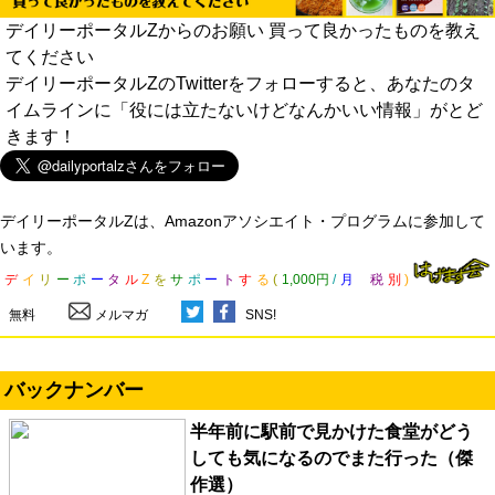
デイリーポータルZからのお願い 買って良かったものを教え
てください
デイリーポータルZのTwitterをフォローすると、あなたのタ
イムラインに「役には立たないけどなんかいい情報」がとど
きます！
デイリーポータルZは、Amazonアソシエイト・プログラムに参加して
います。
デ
イ
リ
ー
ポ
ー
タ
ル
Z
を
サ
ポ
ー
ト
す
る
(
1,000円
/
月
税
別
)
無料
メルマガ
SNS!
バックナンバー
半年前に駅前で見かけた食堂がどう
しても気になるのでまた行った（傑
作選）