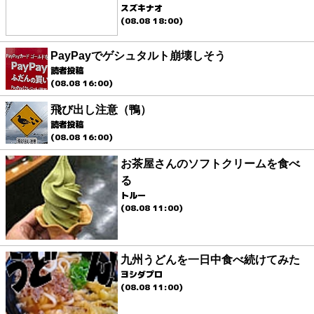
スズキナオ
(08.08 18:00)
PayPayでゲシュタルト崩壊しそう
読者投稿
(08.08 16:00)
飛び出し注意（鴨）
読者投稿
(08.08 16:00)
お茶屋さんのソフトクリームを食べ
る
トルー
(08.08 11:00)
九州うどんを一日中食べ続けてみた
ヨシダプロ
(08.08 11:00)