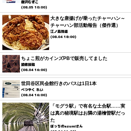
唐沢むぎこ
(08.05 10:00)
大きな唐揚げが乗ったチャーハン～
チャーハン部活動報告（傑作選）
江ノ島茂道
(08.04 18:00)
ちょこ煎がカインズPBで販売してました
読者投稿
(08.04 16:00)
世田谷区民会館行きのバスは1日1本
べつやく れい
(08.04 16:00)
「モグラ駅」で有名な土合駅……実
は真の秘境駅はお隣の湯檜曽駅だっ
た
ぼっちのazumiさん