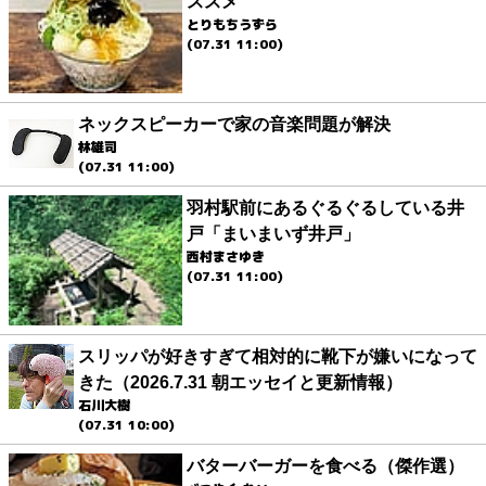
ススメ
とりもちうずら
(07.31 11:00)
ネックスピーカーで家の音楽問題が解決
林雄司
(07.31 11:00)
羽村駅前にあるぐるぐるしている井
戸「まいまいず井戸」
西村まさゆき
(07.31 11:00)
スリッパが好きすぎて相対的に靴下が嫌いになって
きた（2026.7.31 朝エッセイと更新情報）
石川大樹
(07.31 10:00)
バターバーガーを食べる（傑作選）