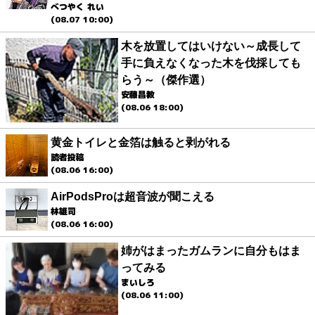
べつやく れい
(08.07 10:00)
木を放置してはいけない～成長して
手に負えなくなった木を伐採しても
らう～（傑作選）
安藤昌教
(08.06 18:00)
黄金トイレと金箔は触ると剥がれる
読者投稿
(08.06 16:00)
AirPodsProは超音波が聞こえる
林雄司
(08.06 16:00)
姉がはまったガムランに自分もはま
ってみる
まいしろ
(08.06 11:00)