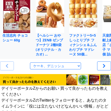
生活志向 チョコ
【ヘルシー おや
ファクトリー5×5
天皇
シュー 60g
つ】ZENB ゼンブ
しっとりプチ フ
献上
ドーナツ 2種8袋
ィナンシェ＆ふん
店「
(オリジナル・カ
わりプチ マドレ
子 マ
カオ) …
ーヌ 50個…
個 
デイリーポータルZからのお願い 買って良かったものを教え
てください
デイリーポータルZのTwitterをフォローすると、あなたのタ
イムラインに「役には立たないけどなんかいい情報」がとど