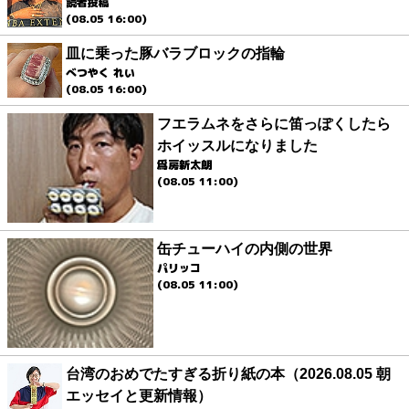
読者投稿
(08.05 16:00)
皿に乗った豚バラブロックの指輪
べつやく れい
(08.05 16:00)
フエラムネをさらに笛っぽくしたら
ホイッスルになりました
爲房新太朗
(08.05 11:00)
缶チューハイの内側の世界
パリッコ
(08.05 11:00)
台湾のおめでたすぎる折り紙の本（2026.08.05 朝
エッセイと更新情報）