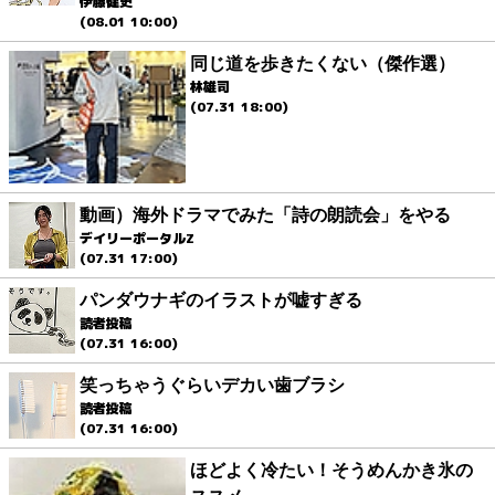
伊藤健史
(08.01 10:00)
同じ道を歩きたくない（傑作選）
林雄司
(07.31 18:00)
動画）海外ドラマでみた「詩の朗読会」をやる
デイリーポータルZ
(07.31 17:00)
パンダウナギのイラストが嘘すぎる
読者投稿
(07.31 16:00)
笑っちゃうぐらいデカい歯ブラシ
読者投稿
(07.31 16:00)
ほどよく冷たい！そうめんかき氷の