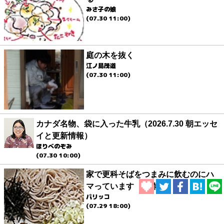
みさ子の娘
(07.30 11:00)
庭の木を抜く
江ノ島茂道
(07.30 11:00)
カナダ名物、袋に入った牛乳（2026.7.30 朝エッセ
イと更新情報）
ほりべのぞみ
(07.30 10:00)
家で更科そばをつまみに飲むのにハ
マっています（傑作選）
パリッコ
(07.29 18:00)