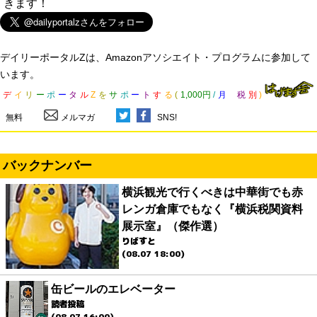
きます！
デイリーポータルZは、Amazonアソシエイト・プログラムに参加して
います。
デ
イ
リ
ー
ポ
ー
タ
ル
Z
を
サ
ポ
ー
ト
す
る
(
1,000円
/
月
税
別
)
無料
メルマガ
SNS!
バックナンバー
横浜観光で行くべきは中華街でも赤
レンガ倉庫でもなく『横浜税関資料
展示室』（傑作選）
りばすと
(08.07 18:00)
缶ビールのエレベーター
読者投稿
(08.07 16:00)