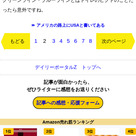
グリーンライン・ブルーラインとはトイレのピクトのことだ
ったら意外ですね。
⏩ アメリカの路上にUSAと書いてある
1
2
3
4
5
6
7
8
もどる
次のページ
デイリーポータルZ トップへ
記事が面白かったら、
ぜひライターに感想をお送りください
記事への感想・応援フォーム
Amazon売れ筋ランキング
1位
2位
3位
4位