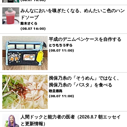
みんなにおいを嗅ぎたくなる、めんたいこ色のハン
ドソープ
鈴木さくら
(08.07 16:00)
平成のデニムペンケースを自作する
とりもちうずら
(08.07 11:00)
揖保乃糸の「そうめん」ではなく、
揖保乃糸の「パスタ」を食べる
地主恵亮
(08.07 11:00)
人間ドックと能力者の医者（2026.8.7 朝エッセイ
と更新情報）