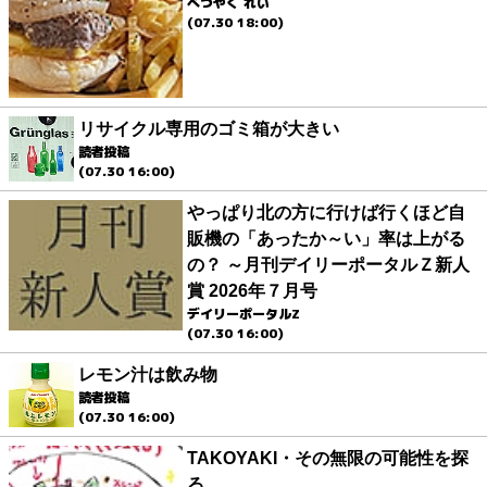
べつやく れい
(07.30 18:00)
リサイクル専用のゴミ箱が大きい
読者投稿
(07.30 16:00)
やっぱり北の方に行けば行くほど自
販機の「あったか～い」率は上がる
の？ ～月刊デイリーポータルＺ新人
賞 2026年７月号
デイリーポータルZ
(07.30 16:00)
レモン汁は飲み物
読者投稿
(07.30 16:00)
TAKOYAKI・その無限の可能性を探
る