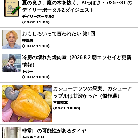
夏の良さ、庭の木を抜く、AIっぽさ・7/25～31 の
デイリーポータルZダイジェスト
デイリーポータルZ
(08.02 11:00)
おもしろいって言われたい 第1回
林雄司
(08.02 11:00)
冷房の壊れた焼肉屋（2026.8.2 朝エッセイと更新
情報）
トルー
(08.02 10:00)
カシューナッツの果実、カシューア
ップルは甘渋かった（傑作選）
玉置標本
(08.01 18:00)
非常口の可能性があるタイヤ
んちゅたぐい