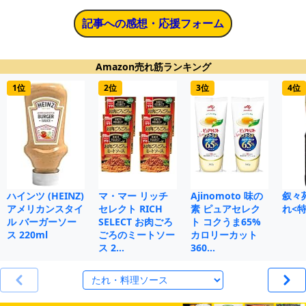
記事への感想・応援フォーム
Amazon売れ筋ランキング
1位
2位
3位
4位
ハインツ (HEINZ)
マ・マー リッチ
Ajinomoto 味の
叙々
アメリカンスタイ
セレクト RICH
素 ピュアセレク
れ<特
ル バーガーソー
SELECT お肉ごろ
ト コクうま65%
ス 220ml
ごろのミートソー
カロリーカット
ス 2…
360…