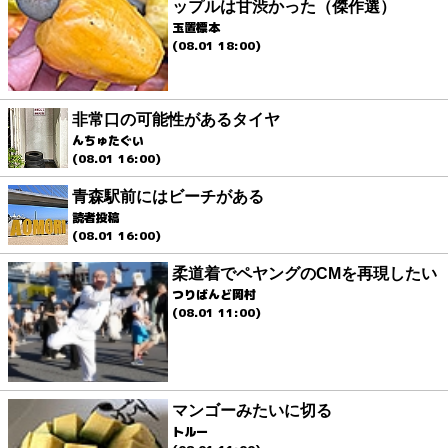
ップルは甘渋かった（傑作選）
玉置標本
(08.01 18:00)
非常口の可能性があるタイヤ
んちゅたぐい
(08.01 16:00)
青森駅前にはビーチがある
読者投稿
(08.01 16:00)
柔道着でペヤングのCMを再現したい
つりばんど岡村
(08.01 11:00)
マンゴーみたいに切る
トルー