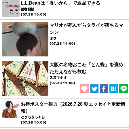
L.L.Beanは「臭いから」で返品できる
読者投稿
(07.28 16:00)
マリオが死んだらタライが落ちるマ
シン
ほり
(07.28 11:00)
大阪の名物おこわ「とん蝶」を褒め
たたえながら飲む
スズキナオ
(07.28 11:00)
お得ポスター視力（2026.7.28 朝エッセイと更新情
報）
とりもちうずら
(07.28 10:00)