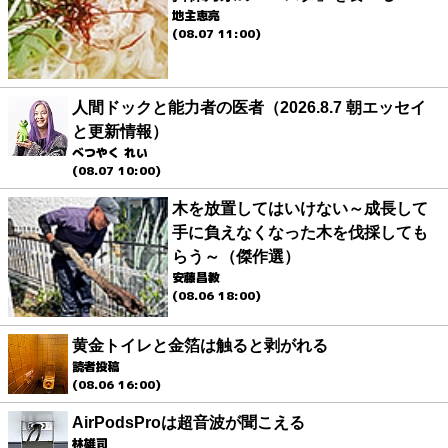
地主恵亮
(08.07 11:00)
人間ドックと能力者の医者（2026.8.7 朝エッセイ
と更新情報）
べつやく れい
(08.07 10:00)
木を放置してはいけない～成長して
手に負えなくなった木を伐採しても
らう～（傑作選）
安藤昌教
(08.06 18:00)
黄金トイレと金箔は触ると剥がれる
読者投稿
(08.06 16:00)
AirPodsProは超音波が聞こえる
林雄司