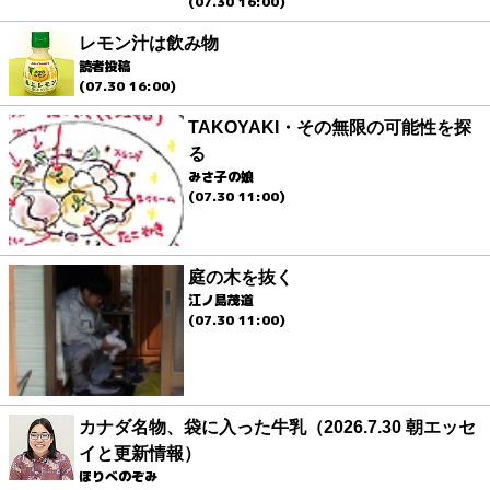
(07.30 16:00)
レモン汁は飲み物
読者投稿
(07.30 16:00)
TAKOYAKI・その無限の可能性を探
る
みさ子の娘
(07.30 11:00)
庭の木を抜く
江ノ島茂道
(07.30 11:00)
カナダ名物、袋に入った牛乳（2026.7.30 朝エッセ
イと更新情報）
ほりべのぞみ