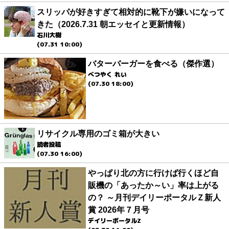
スリッパが好きすぎて相対的に靴下が嫌いになって
きた（2026.7.31 朝エッセイと更新情報）
石川大樹
(07.31 10:00)
バターバーガーを食べる（傑作選）
べつやく れい
(07.30 18:00)
リサイクル専用のゴミ箱が大きい
読者投稿
(07.30 16:00)
やっぱり北の方に行けば行くほど自
販機の「あったか～い」率は上がる
の？ ～月刊デイリーポータルＺ新人
賞 2026年７月号
デイリーポータルZ