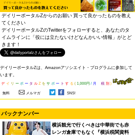
デイリーポータルZからのお願い 買って良かったものを教え
てください
デイリーポータルZのTwitterをフォローすると、あなたのタ
イムラインに「役には立たないけどなんかいい情報」がとど
きます！
デイリーポータルZは、Amazonアソシエイト・プログラムに参加して
います。
デ
イ
リ
ー
ポ
ー
タ
ル
Z
を
サ
ポ
ー
ト
す
る
(
1,000円
/
月
税
別
)
無料
メルマガ
SNS!
バックナンバー
横浜観光で行くべきは中華街でも赤
レンガ倉庫でもなく『横浜税関資料