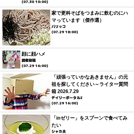
(07.30 10:00)
家で更科そばをつまみに飲むのにハ
マっています（傑作選）
パリッコ
(07.29 18:00)
顔に顔ハメ
読者投稿
(07.29 16:00)
「頑張っていかなあきません」の元
祖を探してください～ライター質問
箱 2026.7.29
デイリーポータルZ
(07.29 16:00)
「inゼリー」をスプーンで食べてみ
たい
シャカ夫