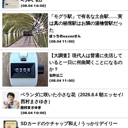
べつやく れい
(08.04 16:00)
「モグラ駅」で有名な土合駅……実
は真の秘境駅はお隣の湯檜曽駅だっ
た
ぼっちのazumiさん
(08.04 11:00)
【大調査】現代人は普通に生活して
いると一日に何曲聞くことになるの
か？
石井公二
(08.04 11:00)
ベランダに咲いた小さな花（2026.8.4 朝エッセイ/
西村まさゆき）
西村まさゆき
(08.04 10:00)
SDカードのケチャップ和え / うっかりデイリー