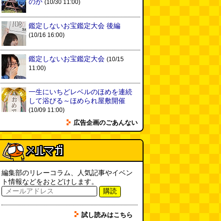
のか
(10/30 11:00)
1本
(べつやく れい)
(08.04 16:00)
鑑定しないお宝鑑定大会 後編
「モグラ駅」で有名な土合駅……
(10/16 16:00)
実は真の秘境駅はお隣の湯檜曽駅
だった
(ぼっちのazumiさん)
鑑定しないお宝鑑定大会
(10/15
(08.04 11:00)
11:00)
【大調査】現代人は普通に生活し
ていると一日に何曲聞くことにな
一生にいちどレベルのほめを連続
るのか？
(石井公二)
(08.04 11:00)
して浴びる～ほめられ屋敷開催
(10/09 11:00)
ベランダに咲いた小さな花
広告企画のごあんない
（2026.8.4 朝エッセイ/西村まさ
ゆき）
(西村まさゆき)
(08.04
10:00)
SDカードのケチャップ和え / う
っかりデイリー 2026年8月1日号
編集部のリレーコラム、人気記事やイベン
(デイリーポータルZ)
(08.03 17:00)
ト情報などをおとどけします。
購読
現役、コスモスの自販機
(読者投
稿)
(08.03 16:00)
試し読みはこちら