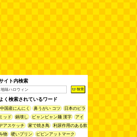
姉がはまったガムランに自分もは
まってみる
(まいしろ)
(08.06
11:00)
60年以上メトロノームを作り続
けている会社
(井上マサキ)
(08.06
11:00)
全然関係ないんですが（2026.8.6
朝エッセイと更新情報）
(佐伯)
(08.06 10:00)
サイト内検索
土浦の高架道路「土浦ニューウェ
イ」を見に行く（傑作選）
(西村
まさゆき)
(08.05 18:00)
よく検索されているワード
ヘアスタイルが3Dになっている
中国産にんにく
鼻うがい コツ
日本のピラ
美容室の看板
(読者投稿)
(08.05
ミッド
鍋壊し
ビャンビャン麺 漢字
アイ
16:00)
デアスケッチ
家で焼き鳥
利尿作用のある飲
皿に乗った豚バラブロックの指輪
み物
硬いプリン
ピピンアットマーク
(べつやく れい)
(08.05 16:00)