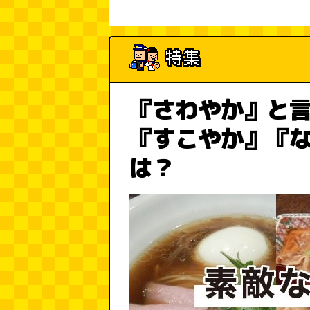
『さわやか』と
『すこやか』『
は？