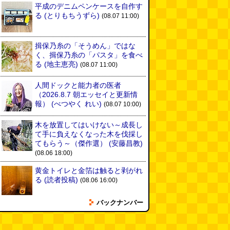
平成のデニムペンケースを自作す
る
(とりもちうずら)
(08.07 11:00)
揖保乃糸の「そうめん」ではな
く、揖保乃糸の「パスタ」を食べ
る
(地主恵亮)
(08.07 11:00)
人間ドックと能力者の医者
（2026.8.7 朝エッセイと更新情
報）
(べつやく れい)
(08.07 10:00)
木を放置してはいけない～成長し
て手に負えなくなった木を伐採し
てもらう～（傑作選）
(安藤昌教)
(08.06 18:00)
黄金トイレと金箔は触ると剥がれ
る
(読者投稿)
(08.06 16:00)
バックナンバー
AirPodsProは超音波が聞こえる
(林雄司)
(08.06 16:00)