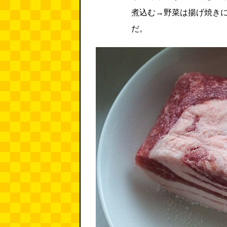
煮込む→野菜は揚げ焼き
だ。