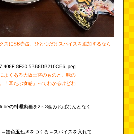
クスにSB赤缶。ひとつだけスパイスを追加するなら
によくある大阪王将のものと、味の
。「耳たぶ食感」ってわかるけどわ
tubeの料理動画を2～3個みればなんとなく
く→飴色玉ねぎをつくる→スパイスを入れて