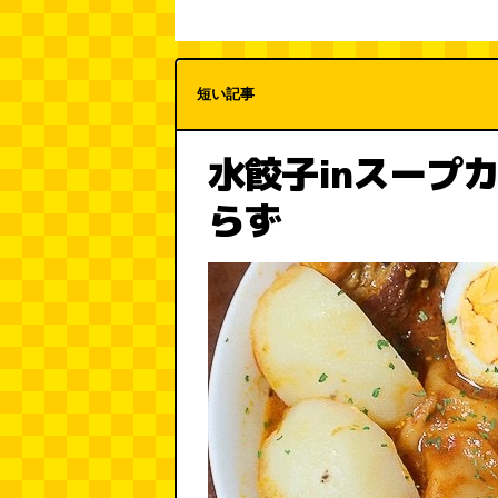
短い記事
水餃子inスープ
らず