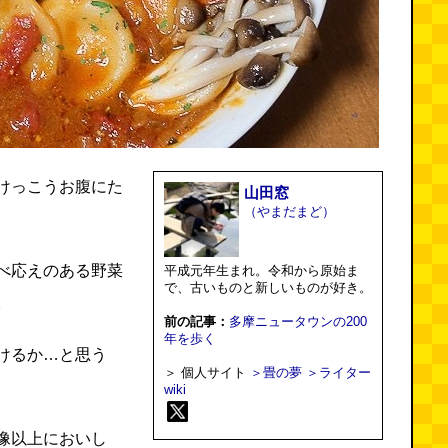
けっこうお腹にた
山田窓
（やまだまど）
べ応えのある野菜
平成元年生まれ。令和から原始ま
で、古いものと新しいものが好き。
。
前の記事：
多摩ニュータウンの200
年を歩く
けるか…と思う
＞ 個人サイト
＞畳の夢
＞ライター
wiki
像以上においし