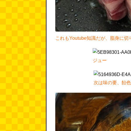
これもYoutube知識だが、脂身
ジュー
次は味の要、飴色