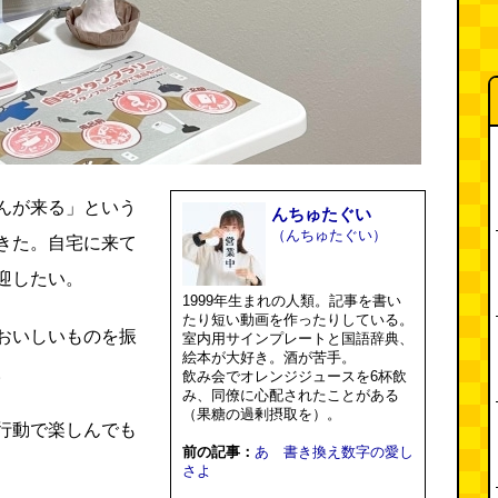
んが来る」という
んちゅたぐい
（んちゅたぐい）
きた。自宅に来て
迎したい。
1999年生まれの人類。記事を書い
たり短い動画を作ったりしている。
おいしいものを振
室内用サインプレートと国語辞典、
絵本が大好き。酒が苦手。
。
飲み会でオレンジジュースを6杯飲
み、同僚に心配されたことがある
（果糖の過剰摂取を）。
行動で楽しんでも
前の記事：
あゝ書き換え数字の愛し
さよ