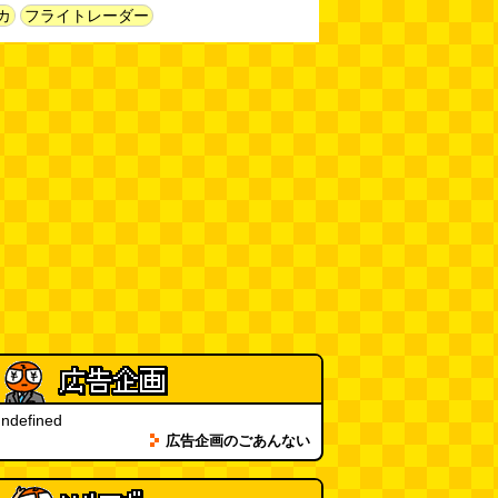
新太朗)
(08.05 11:00)
カ
フライトレーダー
缶チューハイの内側の世界
(パリ
ッコ)
(08.05 11:00)
台湾のおめでたすぎる折り紙の本
（2026.08.05 朝エッセイと更新
情報）
(唐沢むぎこ)
(08.05 10:00)
大きな唐揚げが乗ったチャーハン
～チャーハン部活動報告（傑作
選）
(江ノ島茂道)
(08.04 18:00)
ちょこ煎がカインズPBで販売し
てました
(読者投稿)
(08.04 16:00)
世田谷区民会館行きのバスは1日
1本
(べつやく れい)
(08.04 16:00)
ndefined
広告企画のごあんない
「モグラ駅」で有名な土合駅……