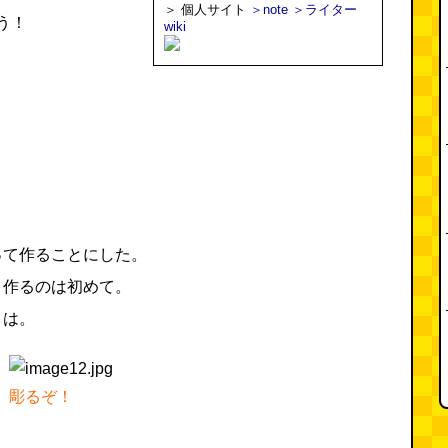
＞ 個人サイト
＞note
＞ライター
う！
wiki
って作ることにした。
と作るのは初めて。
とは。
彫るぞ！