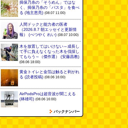
揖保乃糸の「そうめん」ではな
く、揖保乃糸の「パスタ」を食べ
る
(地主恵亮)
(08.07 11:00)
人間ドックと能力者の医者
（2026.8.7 朝エッセイと更新情
報）
(べつやく れい)
(08.07 10:00)
木を放置してはいけない～成長し
て手に負えなくなった木を伐採し
てもらう～（傑作選）
(安藤昌教)
(08.06 18:00)
黄金トイレと金箔は触ると剥がれ
る
(読者投稿)
(08.06 16:00)
AirPodsProは超音波が聞こえる
(林雄司)
(08.06 16:00)
バックナンバー
姉がはまったガムランに自分もは
まってみる
(まいしろ)
(08.06
11:00)