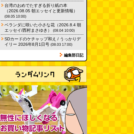
台湾のおめでたすぎる折り紙の本
「入力中…」の動きを対面の会話
（2026.08.05 朝エッセイと更新情報）
で表現したい
(んちゅたぐい)
(08.05 10:00)
(08.03 11:00)
ベランダに咲いた小さな花（2026.8.4 朝
ミンティアで汗がおさえられるの
エッセイ/西村まさゆき）
(08.04 10:00)
は本当か
(べつやく れい)
(08.03
SDカードのケチャップ和え / うっかりデ
11:00)
イリー 2026年8月1日号
(08.03 17:00)
eco小（2026.8.3 朝エッセイと更
編集部日記
新情報）
(ほり)
(08.03 10:00)