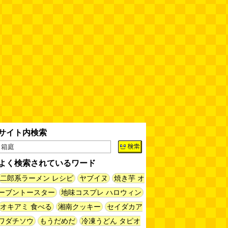
60年以上メトロノームを作り続
けている会社
(井上マサキ)
(08.06
11:00)
全然関係ないんですが（2026.8.6
朝エッセイと更新情報）
(佐伯)
(08.06 10:00)
土浦の高架道路「土浦ニューウェ
イ」を見に行く（傑作選）
(西村
まさゆき)
(08.05 18:00)
サイト内検索
ヘアスタイルが3Dになっている
美容室の看板
(読者投稿)
(08.05
16:00)
よく検索されているワード
皿に乗った豚バラブロックの指輪
二郎系ラーメン レシピ
ヤブイヌ
焼き芋 オ
(べつやく れい)
(08.05 16:00)
ーブントースター
地味コスプレ ハロウィン
オキアミ 食べる
湘南クッキー
セイダカア
フエラムネをさらに笛っぽくした
ワダチソウ
もうだめだ
冷凍うどん タピオ
らホイッスルになりました
(爲房