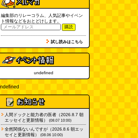
実は真の秘境駅はお隣の湯檜曽駅
だった
(ぼっちのazumiさん)
(08.04 11:00)
編集部のリレーコラム、人気記事やイベン
ト情報などをおとどけします。
【大調査】現代人は普通に生活し
購読
ていると一日に何曲聞くことにな
るのか？
(石井公二)
(08.04 11:00)
試し読みはこちら
ベランダに咲いた小さな花
（2026.8.4 朝エッセイ/西村まさ
ゆき）
(西村まさゆき)
(08.04
10:00)
undefined
SDカードのケチャップ和え / う
っかりデイリー 2026年8月1日号
(デイリーポータルZ)
(08.03 17:00)
ndefined
現役、コスモスの自販機
(読者投
稿)
(08.03 16:00)
人間ドックと能力者の医者（2026.8.7 朝
エッセイと更新情報）
(08.07 10:00)
取り残された木
(ほり)
(08.03
16:00)
全然関係ないんですが（2026.8.6 朝エッ
セイと更新情報）
(08.06 10:00)