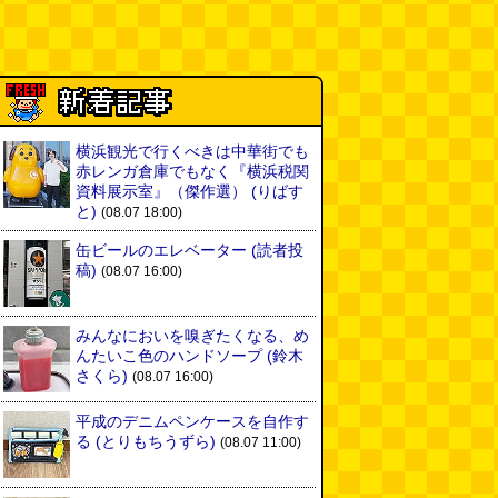
横浜観光で行くべきは中華街でも
赤レンガ倉庫でもなく『横浜税関
資料展示室』（傑作選）
(りばす
と)
(08.07 18:00)
缶ビールのエレベーター
(読者投
稿)
(08.07 16:00)
みんなにおいを嗅ぎたくなる、め
んたいこ色のハンドソープ
(鈴木
さくら)
(08.07 16:00)
平成のデニムペンケースを自作す
る
(とりもちうずら)
(08.07 11:00)