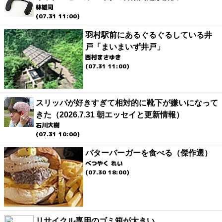
林雄司
(07.31 11:00)
羽村駅前にあるぐるぐるしている井
戸「まいまいず井戸」
西村まさゆき
(07.31 11:00)
スリッパが好きすぎて相対的に靴下が嫌いになって
きた（2026.7.31 朝エッセイと更新情報）
石川大樹
(07.31 10:00)
バターバーガーを食べる（傑作選）
べつやく れい
(07.30 18:00)
リサイクル専用のゴミ箱が大きい