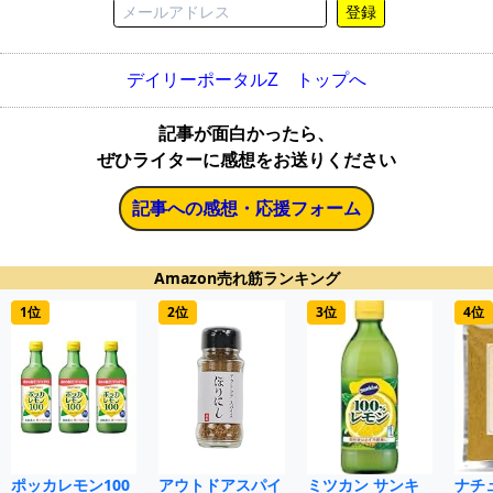
登録
デイリーポータルZ トップへ
記事が面白かったら、
ぜひライターに感想をお送りください
記事への感想・応援フォーム
Amazon売れ筋ランキング
1位
2位
3位
4位
ポッカレモン100
アウトドアスパイ
ミツカン サンキ
ナチ