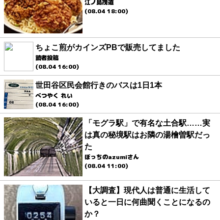
江ノ島茂道
(08.04 18:00)
ちょこ煎がカインズPBで販売してました
読者投稿
(08.04 16:00)
世田谷区民会館行きのバスは1日1本
べつやく れい
(08.04 16:00)
「モグラ駅」で有名な土合駅……実
は真の秘境駅はお隣の湯檜曽駅だっ
た
ぼっちのazumiさん
(08.04 11:00)
【大調査】現代人は普通に生活して
いると一日に何曲聞くことになるの
か？