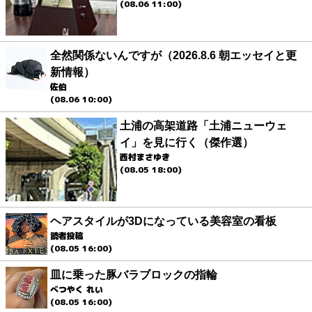
(08.06 11:00)
全然関係ないんですが（2026.8.6 朝エッセイと更
新情報）
佐伯
(08.06 10:00)
土浦の高架道路「土浦ニューウェ
イ」を見に行く（傑作選）
西村まさゆき
(08.05 18:00)
ヘアスタイルが3Dになっている美容室の看板
読者投稿
(08.05 16:00)
皿に乗った豚バラブロックの指輪
べつやく れい
(08.05 16:00)