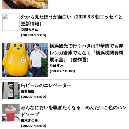
外から見たほうが面白い（2026.8.8 朝エッセイと
更新情報）
文園うどん
(08.08 10:00)
横浜観光で行くべきは中華街でも赤
レンガ倉庫でもなく『横浜税関資料
展示室』（傑作選）
りばすと
(08.07 18:00)
缶ビールのエレベーター
読者投稿
(08.07 16:00)
みんなにおいを嗅ぎたくなる、めんたいこ色のハン
ドソープ
鈴木さくら
(08.07 16:00)