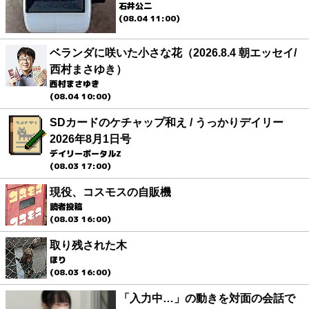
石井公二
(08.04 11:00)
ベランダに咲いた小さな花（2026.8.4 朝エッセイ/
西村まさゆき）
西村まさゆき
(08.04 10:00)
SDカードのケチャップ和え / うっかりデイリー
2026年8月1日号
デイリーポータルZ
(08.03 17:00)
現役、コスモスの自販機
読者投稿
(08.03 16:00)
取り残された木
ほり
(08.03 16:00)
「入力中…」の動きを対面の会話で