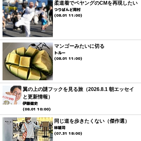
柔道着でペヤングのCMを再現したい
つりばんど岡村
(08.01 11:00)
マンゴーみたいに切る
トルー
(08.01 11:00)
翼の上の謎フックを見る旅（2026.8.1 朝エッセイ
と更新情報）
伊藤健史
(08.01 10:00)
同じ道を歩きたくない（傑作選）
林雄司
(07.31 18:00)