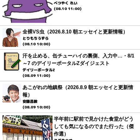
べつやく れい
(08.10 11:00)
全裸VS虫（2026.8.10 朝エッセイと更新情報）
とりもちうずら
(08.10 10:00)
汗を止める、缶チューハイの裏側、入力中…・8/1
～7 のデイリーポータルZダイジェスト
デイリーポータルZ
(08.09 11:00)
あこがれの地鎮祭（2026.8.9 朝エッセイと更新情
報）
安藤昌教
(08.09 10:00)
半年前に駅前で見かけた食堂がどう
しても気になるのでまた行った（傑
作選）