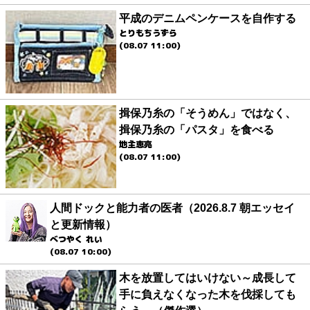
平成のデニムペンケースを自作する
とりもちうずら
(08.07 11:00)
揖保乃糸の「そうめん」ではなく、
揖保乃糸の「パスタ」を食べる
地主恵亮
(08.07 11:00)
人間ドックと能力者の医者（2026.8.7 朝エッセイ
と更新情報）
べつやく れい
(08.07 10:00)
木を放置してはいけない～成長して
手に負えなくなった木を伐採しても