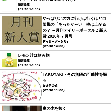
読者投稿
(07.30 16:00)
やっぱり北の方に行けば行くほど自
販機の「あったか～い」率は上がる
の？ ～月刊デイリーポータルＺ新人
賞 2026年７月号
デイリーポータルZ
(07.30 16:00)
レモン汁は飲み物
読者投稿
(07.30 16:00)
TAKOYAKI・その無限の可能性を探
る
みさ子の娘
(07.30 11:00)
庭の木を抜く