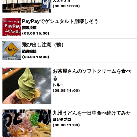
スズキナオ
(08.08 18:00)
PayPayでゲシュタルト崩壊しそう
読者投稿
(08.08 16:00)
飛び出し注意（鴨）
読者投稿
(08.08 16:00)
お茶屋さんのソフトクリームを食べ
る
トルー
(08.08 11:00)
九州うどんを一日中食べ続けてみた
ヨシダプロ
(08.08 11:00)