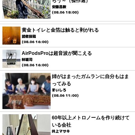
らう～（傑作選）
安藤昌教
(08.06 18:00)
黄金トイレと金箔は触ると剥がれる
読者投稿
(08.06 16:00)
AirPodsProは超音波が聞こえる
林雄司
(08.06 16:00)
姉がはまったガムランに自分もはま
ってみる
まいしろ
(08.06 11:00)
60年以上メトロノームを作り続けて
いる会社
井上マサキ