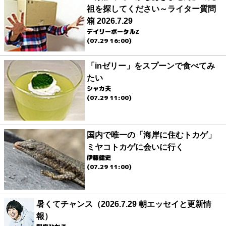
祖を探してください～ライター質問
箱 2026.7.29
デイリーポータルZ
(07.29 16:00)
「inゼリー」をスプーンで食べてみ
たい
シャカ夫
(07.29 11:00)
国内で唯一の「海岸に住むトカゲ」
ミヤコトカゲに会いに行く
伊藤健史
(07.29 11:00)
暑くてチャンス（2026.7.29 朝エッセイと更新情
報）