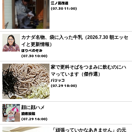
江ノ島茂道
(07.30 11:00)
カナダ名物、袋に入った牛乳（2026.7.30 朝エッセ
イと更新情報）
ほりべのぞみ
(07.30 10:00)
家で更科そばをつまみに飲むのにハ
マっています（傑作選）
パリッコ
(07.29 18:00)
顔に顔ハメ
読者投稿
(07.29 16:00)
「頑張っていかなあきません」の元