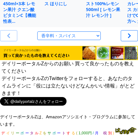
450ml×3本 レモ
ス ほりにし
スト100%レモン
カレ
ン果汁 クエン酸
500ml [ レモン果
ス 
ビタミンC【機能
汁 レモン汁 ]
けで
性表…
方へ
デイリーポータルZからのお願い 買って良かったものを教え
てください
デイリーポータルZのTwitterをフォローすると、あなたのタ
イムラインに「役には立たないけどなんかいい情報」がとど
きます！
デイリーポータルZは、Amazonアソシエイト・プログラムに参加して
います。
デ
イ
リ
ー
ポ
ー
タ
ル
Z
を
サ
ポ
ー
ト
す
る
(
1,000円
/
月
税
別
)