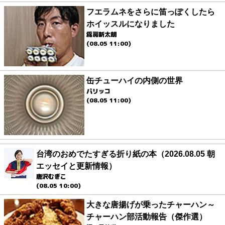
フエラムネをさらに笛っぽくしたら
ホイッスルになりました
爲房新太朗
(08.05 11:00)
缶チューハイの内側の世界
パリッコ
(08.05 11:00)
台湾のおめでたすぎる折り紙の本（2026.08.05 朝
エッセイと更新情報）
唐沢むぎこ
(08.05 10:00)
大きな唐揚げが乗ったチャーハン～
チャーハン部活動報告（傑作選）