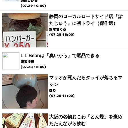
與座ひかる
(07.29 10:00)
静岡のローカルロードサイド店『ぽ
たじゅう』に初トライ（傑作選）
鈴木さくら
(07.28 18:00)
L.L.Beanは「臭いから」で返品できる
読者投稿
(07.28 16:00)
マリオが死んだらタライが落ちるマ
シン
ほり
(07.28 11:00)
大阪の名物おこわ「とん蝶」を褒め
たたえながら飲む