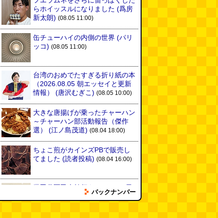
フエラムネをさらに笛っぽくした
らホイッスルになりました
(爲房
新太朗)
(08.05 11:00)
缶チューハイの内側の世界
(パリ
ッコ)
(08.05 11:00)
台湾のおめでたすぎる折り紙の本
（2026.08.05 朝エッセイと更新
情報）
(唐沢むぎこ)
(08.05 10:00)
大きな唐揚げが乗ったチャーハン
～チャーハン部活動報告（傑作
選）
(江ノ島茂道)
(08.04 18:00)
ちょこ煎がカインズPBで販売し
てました
(読者投稿)
(08.04 16:00)
世田谷区民会館行きのバスは1日
バックナンバー
1本
(べつやく れい)
(08.04 16:00)