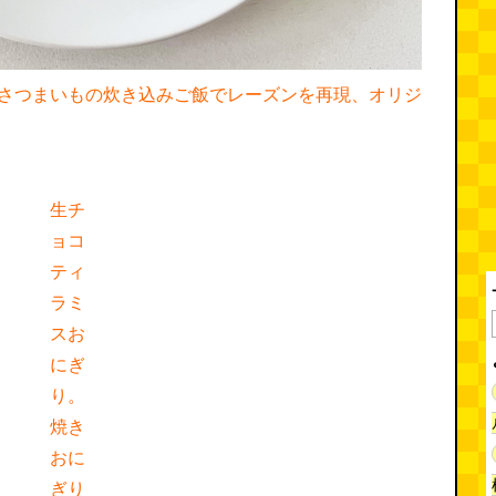
さつまいもの炊き込みご飯でレーズンを再現、オリジ
生チ
ョコ
ティ
ラミ
スお
にぎ
り。
焼き
おに
ぎり