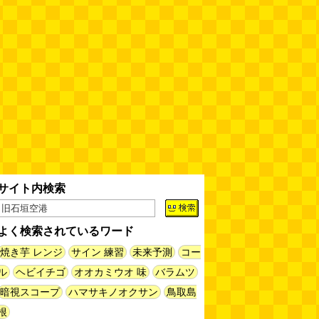
「モグラ駅」で有名な土合駅……
実は真の秘境駅はお隣の湯檜曽駅
だった
(ぼっちのazumiさん)
(08.04 11:00)
【大調査】現代人は普通に生活し
ていると一日に何曲聞くことにな
るのか？
(石井公二)
(08.04 11:00)
ベランダに咲いた小さな花
（2026.8.4 朝エッセイ/西村まさ
ゆき）
(西村まさゆき)
(08.04
10:00)
サイト内検索
SDカードのケチャップ和え / う
っかりデイリー 2026年8月1日号
(デイリーポータルZ)
(08.03 17:00)
よく検索されているワード
現役、コスモスの自販機
(読者投
焼き芋 レンジ
サイン 練習
未来予測
コー
稿)
(08.03 16:00)
ル
ヘビイチゴ
オオカミウオ 味
バラムツ
暗視スコープ
ハマサキノオクサン
鳥取島
取り残された木
(ほり)
(08.03
根
16:00)