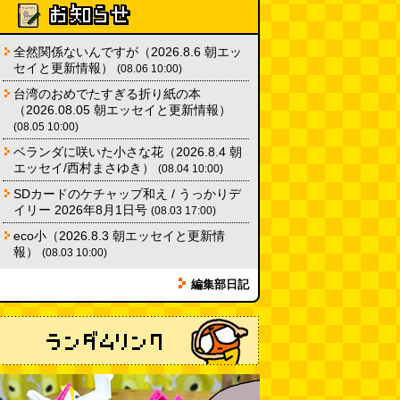
翼の上の謎フックを見る旅
（2026.8.1 朝エッセイと更新情
報）
(伊藤健史)
(08.01 10:00)
全然関係ないんですが（2026.8.6 朝エッ
セイと更新情報）
(08.06 10:00)
同じ道を歩きたくない（傑作選）
台湾のおめでたすぎる折り紙の本
(林雄司)
(07.31 18:00)
（2026.08.05 朝エッセイと更新情報）
(08.05 10:00)
動画）海外ドラマでみた「詩の朗
ベランダに咲いた小さな花（2026.8.4 朝
読会」をやる
(デイリーポータル
エッセイ/西村まさゆき）
(08.04 10:00)
Z)
(07.31 17:00)
SDカードのケチャップ和え / うっかりデ
イリー 2026年8月1日号
(08.03 17:00)
eco小（2026.8.3 朝エッセイと更新情
報）
(08.03 10:00)
編集部日記