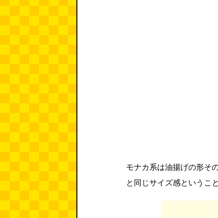
モナカ系は油揚げの形そ
と同じサイズ感というこ