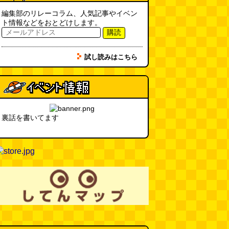
冷房の壊れた焼肉屋（2026.8.2
朝エッセイと更新情報）
(トルー)
編集部のリレーコラム、人気記事やイベン
(08.02 10:00)
ト情報などをおとどけします。
購読
カシューナッツの果実、カシュー
アップルは甘渋かった（傑作選）
試し読みはこちら
(玉置標本)
(08.01 18:00)
非常口の可能性があるタイヤ
(ん
ちゅたぐい)
(08.01 16:00)
裏話を書いてます
青森駅前にはビーチがある
(読者
投稿)
(08.01 16:00)
柔道着でペヤングのCMを再現し
たい
(つりばんど岡村)
(08.01
11:00)
マンゴーみたいに切る
(トルー)
(08.01 11:00)