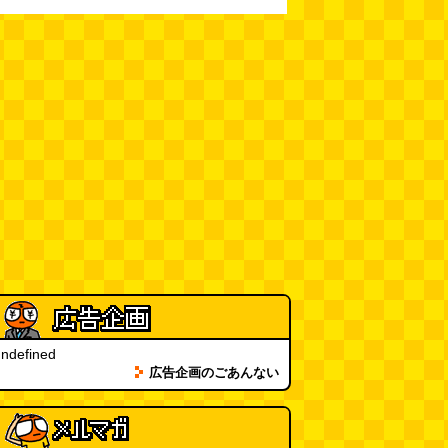
「入力中…」の動きを対面の会話
で表現したい
(んちゅたぐい)
(08.03 11:00)
ミンティアで汗がおさえられるの
は本当か
(べつやく れい)
(08.03
11:00)
eco小（2026.8.3 朝エッセイと更
新情報）
(ほり)
(08.03 10:00)
夏の良さ、庭の木を抜く、AIっぽ
さ・7/25～31 のデイリーポータ
ルZダイジェスト
(デイリーポー
タルZ)
(08.02 11:00)
ndefined
おもしろいって言われたい 第1回
広告企画のごあんない
(林雄司)
(08.02 11:00)