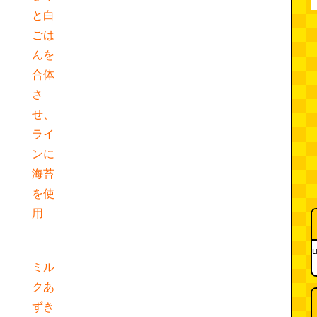
と白
ごは
んを
合体
さ
せ、
ライ
ンに
海苔
を使
用
u
ミル
クあ
ずき