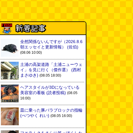
全然関係ないんですが（2026.8.6
朝エッセイと更新情報）
(佐伯)
(08.06 10:00)
土浦の高架道路「土浦ニューウェ
イ」を見に行く（傑作選）
(西村
まさゆき)
(08.05 18:00)
ヘアスタイルが3Dになっている
美容室の看板
(読者投稿)
(08.05
16:00)
皿に乗った豚バラブロックの指輪
(べつやく れい)
(08.05 16:00)