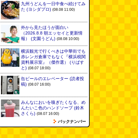
九州うどんを一日中食べ続けてみ
た
(ヨシダプロ)
(08.08 11:00)
外から見たほうが面白い
（2026.8.8 朝エッセイと更新情
報）
(文園うどん)
(08.08 10:00)
横浜観光で行くべきは中華街でも
赤レンガ倉庫でもなく『横浜税関
資料展示室』（傑作選）
(りばす
と)
(08.07 18:00)
缶ビールのエレベーター
(読者投
稿)
(08.07 16:00)
みんなにおいを嗅ぎたくなる、め
んたいこ色のハンドソープ
(鈴木
さくら)
(08.07 16:00)
バックナンバー
平成のデニムペンケースを自作す
る
(とりもちうずら)
(08.07 11:00)