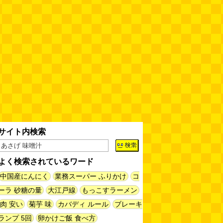
揖保乃糸の「そうめん」ではな
く、揖保乃糸の「パスタ」を食べ
る
(地主恵亮)
(08.07 11:00)
人間ドックと能力者の医者
（2026.8.7 朝エッセイと更新情
報）
(べつやく れい)
(08.07 10:00)
木を放置してはいけない～成長し
て手に負えなくなった木を伐採し
てもらう～（傑作選）
(安藤昌教)
(08.06 18:00)
サイト内検索
黄金トイレと金箔は触ると剥がれ
る
(読者投稿)
(08.06 16:00)
よく検索されているワード
中国産にんにく
業務スーパー ふりかけ
コ
AirPodsProは超音波が聞こえる
(林雄司)
(08.06 16:00)
ーラ 砂糖の量
大江戸線
もっこすラーメン
肉 安い
菊芋 味
カバディ ルール
ブレーキ
姉がはまったガムランに自分もは
ランプ 5回
卵かけご飯 食べ方