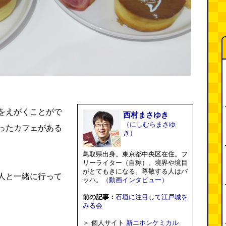
をえがくことがで
西村まさゆき
（にしむらまさゆ
ったカフェがある
き）
鳥取県出身。東京都中央区在住。フ
リーライター（自称）。境界や境目
がとてもきになる。尊敬する人はバ
人と一緒に行って
ッハ。
（動画インタビュー）
前の記事：
石垣に注目して江戸城を
みる会
＞ 個人サイト
新ニホンケミカル