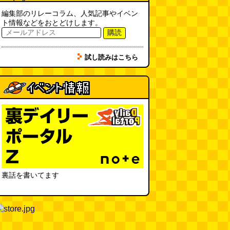
フエラムネをさらに笛っぽくした
らホイッスルになりました
(爲房
編集部のリレーコラム、人気記事やイベン
新太朗)
(08.05 11:00)
ト情報などをおとどけします。
購読
缶チューハイの内側の世界
(パリ
ッコ)
(08.05 11:00)
試し読みはこちら
台湾のおめでたすぎる折り紙の本
（2026.08.05 朝エッセイと更新
情報）
(唐沢むぎこ)
(08.05 10:00)
大きな唐揚げが乗ったチャーハン
～チャーハン部活動報告（傑作
選）
(江ノ島茂道)
(08.04 18:00)
ちょこ煎がカインズPBで販売し
てました
(読者投稿)
(08.04 16:00)
裏話を書いてます
世田谷区民会館行きのバスは1日
1本
(べつやく れい)
(08.04 16:00)