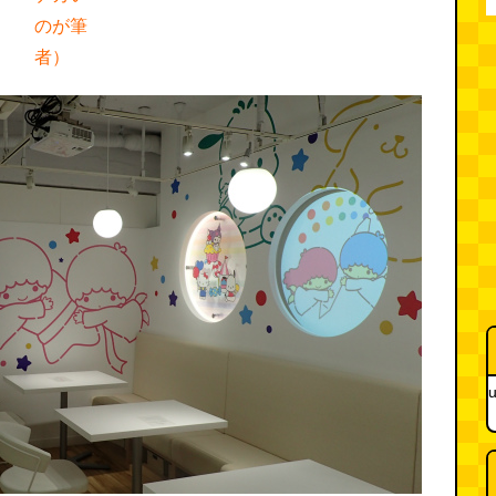
のが筆
者）
u