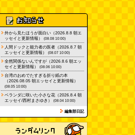
「モグラ駅」で有名な土合駅……
実は真の秘境駅はお隣の湯檜曽駅
だった
(ぼっちのazumiさん)
(08.04 11:00)
【大調査】現代人は普通に生活し
外から見たほうが面白い（2026.8.8 朝エ
ていると一日に何曲聞くことにな
ッセイと更新情報）
(08.08 10:00)
るのか？
(石井公二)
(08.04 11:00)
人間ドックと能力者の医者（2026.8.7 朝
エッセイと更新情報）
(08.07 10:00)
ベランダに咲いた小さな花
（2026.8.4 朝エッセイ/西村まさ
全然関係ないんですが（2026.8.6 朝エッ
ゆき）
(西村まさゆき)
(08.04
セイと更新情報）
(08.06 10:00)
10:00)
台湾のおめでたすぎる折り紙の本
（2026.08.05 朝エッセイと更新情報）
(08.05 10:00)
ベランダに咲いた小さな花（2026.8.4 朝
エッセイ/西村まさゆき）
(08.04 10:00)
編集部日記