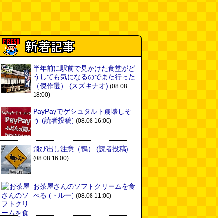
半年前に駅前で見かけた食堂がど
うしても気になるのでまた行った
（傑作選）
(スズキナオ)
(08.08
18:00)
PayPayでゲシュタルト崩壊しそ
う
(読者投稿)
(08.08 16:00)
飛び出し注意（鴨）
(読者投稿)
(08.08 16:00)
お茶屋さんのソフトクリームを食
べる
(トルー)
(08.08 11:00)