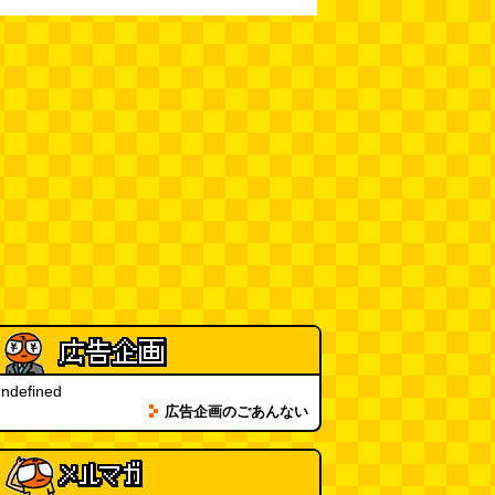
まってみる
(まいしろ)
(08.06
11:00)
60年以上メトロノームを作り続
けている会社
(井上マサキ)
(08.06
11:00)
全然関係ないんですが（2026.8.6
朝エッセイと更新情報）
(佐伯)
(08.06 10:00)
土浦の高架道路「土浦ニューウェ
イ」を見に行く（傑作選）
(西村
まさゆき)
(08.05 18:00)
ヘアスタイルが3Dになっている
美容室の看板
(読者投稿)
(08.05
16:00)
ndefined
皿に乗った豚バラブロックの指輪
広告企画のごあんない
(べつやく れい)
(08.05 16:00)