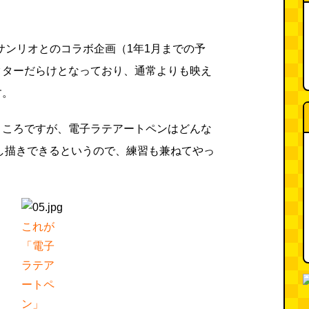
feではサンリオとのコラボ企画（1年1月までの予
クターだらけとなっており、通常よりも映え
す。
ところですが、電子ラテアートペンはどんな
し描きできるというので、練習も兼ねてやっ
これが
「電子
ラテア
ートペ
ン」