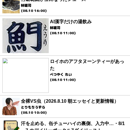
林雄司
(08.10 16:00)
AI漢字だけの湯飲み
林雄司
(08.10 11:00)
ロイホのアフタヌーンティーがあっ
た
べつやく れい
(08.10 11:00)
全裸VS虫（2026.8.10 朝エッセイと更新情報）
とりもちうずら
(08.10 10:00)
汗を止める、缶チューハイの裏側、入力中…・8/1