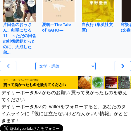
片田舎のおっさ
夏帆―The Tale
白夜行 (集英社文
容疑
ん、剣聖になる
of KAHO―
庫)
(文春
11 ～ただの田舎
の剣術師範だった
のに、大成した
弟…
デイリーポータルZからのお願い 買って良かったものを教え
てください
デイリーポータルZのTwitterをフォローすると、あなたのタ
イムラインに「役には立たないけどなんかいい情報」がとど
きます！