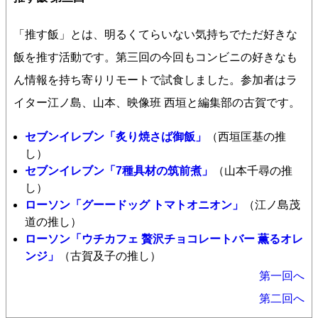
「推す飯」とは、明るくてらいない気持ちでただ好きな
飯を推す活動です。第三回の今回もコンビニの好きなも
ん情報を持ち寄りリモートで試食しました。参加者はラ
イター江ノ島、山本、映像班 西垣と編集部の古賀です。
セブンイレブン「炙り焼さば御飯
」
（西垣匡基の推
し）
セブンイレブン「7種具材の筑前煮」
（山本千尋の推
し）
ローソン「グーードッグ トマトオニオン」
（江ノ島茂
道の推し）
ローソン「ウチカフェ 贅沢チョコレートバー 薫るオレ
ンジ」
（古賀及子の推し）
第一回へ
第二回へ