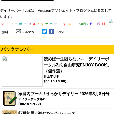
デイリーポータルZは、Amazonアソシエイト・プログラムに参加して
います。
デ
イ
リ
ー
ポ
ー
タ
ル
Z
を
サ
ポ
ー
ト
す
る
(
1,000円
/
月
税
別
)
無料
メルマガ
SNS!
バックナンバー
読めば一生困らない～「デイリーポ
ータルZ式 自由研究ENJOY BOOK」
（傑作選）
井上マサキ
(08.10 18:00)
家庭内ブーム / うっかりデイリー 2026年8月8日号
デイリーポータルZ
(08.10 17:00)
行動範囲が倍になったシューズ