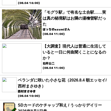
(08.04 16:00)
「モグラ駅」で有名な土合駅……実
は真の秘境駅はお隣の湯檜曽駅だっ
た
ぼっちのazumiさん
(08.04 11:00)
【大調査】現代人は普通に生活して
いると一日に何曲聞くことになるの
か？
石井公二
(08.04 11:00)
ベランダに咲いた小さな花（2026.8.4 朝エッセイ/
西村まさゆき）
西村まさゆき
(08.04 10:00)
SDカードのケチャップ和え / うっかりデイリー