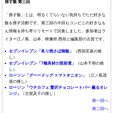
推す飯 第三回
「推す飯」とは、明るくてらいない気持ちでただ好きな
飯を推す活動です。第三回の今回もコンビニの好きなも
ん情報を持ち寄りリモートで試食しました。参加者はラ
イター江ノ島、山本、映像班 西垣と編集部の古賀です。
セブンイレブン「炙り焼さば御飯
」
（西垣匡基の推
し）
セブンイレブン「7種具材の筑前煮」
（山本千尋の推
し）
ローソン「グーードッグ トマトオニオン」
（江ノ島茂
道の推し）
ローソン「ウチカフェ 贅沢チョコレートバー 薫るオレ
ンジ」
（古賀及子の推し）
第一回へ
第二回へ