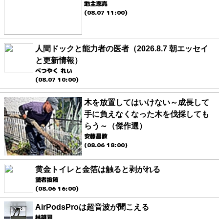
地主恵亮
(08.07 11:00)
人間ドックと能力者の医者（2026.8.7 朝エッセイ
と更新情報）
べつやく れい
(08.07 10:00)
木を放置してはいけない～成長して
手に負えなくなった木を伐採しても
らう～（傑作選）
安藤昌教
(08.06 18:00)
黄金トイレと金箔は触ると剥がれる
読者投稿
(08.06 16:00)
AirPodsProは超音波が聞こえる
林雄司