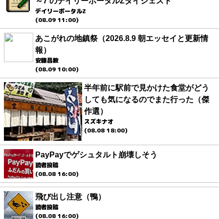
～7 のデイリーポータルZダイジェスト
デイリーポータルZ
(08.09 11:00)
あこがれの地鎮祭（2026.8.9 朝エッセイと更新情
報）
安藤昌教
(08.09 10:00)
半年前に駅前で見かけた食堂がどう
しても気になるのでまた行った（傑
作選）
スズキナオ
(08.08 18:00)
PayPayでゲシュタルト崩壊しそう
読者投稿
(08.08 16:00)
飛び出し注意（鴨）
読者投稿
(08.08 16:00)