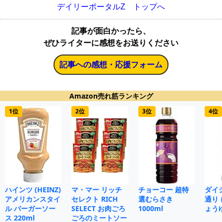
デイリーポータルZ トップへ
記事が面白かったら、
ぜひライターに感想をお送りください
記事への感想・応援フォーム
Amazon売れ筋ランキング
1位
2位
3位
4位
ハインツ (HEINZ)
マ・マー リッチ
チョーコー 超特
ダイ
アメリカンスタイ
セレクト RICH
選むらさき
通り
ル バーガーソー
SELECT お肉ごろ
1000ml
ょうゆ
ス 220ml
ごろのミートソー