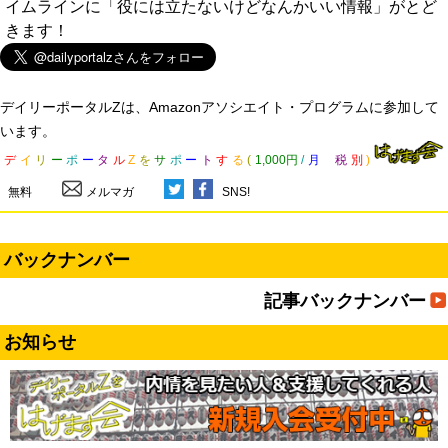
イムラインに「役には立たないけどなんかいい情報」がとど
きます！
デイリーポータルZは、Amazonアソシエイト・プログラムに参加して
います。
デ
イ
リ
ー
ポ
ー
タ
ル
Z
を
サ
ポ
ー
ト
す
る
(
1,000円
/
月
税
別
)
無料
メルマガ
SNS!
バックナンバー
記事バックナンバー
お知らせ