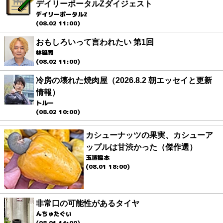
デイリーポータルZダイジェスト
デイリーポータルZ
(08.02 11:00)
おもしろいって言われたい 第1回
林雄司
(08.02 11:00)
冷房の壊れた焼肉屋（2026.8.2 朝エッセイと更新
情報）
トルー
(08.02 10:00)
カシューナッツの果実、カシューア
ップルは甘渋かった（傑作選）
玉置標本
(08.01 18:00)
非常口の可能性があるタイヤ
んちゅたぐい
(08.01 16:00)