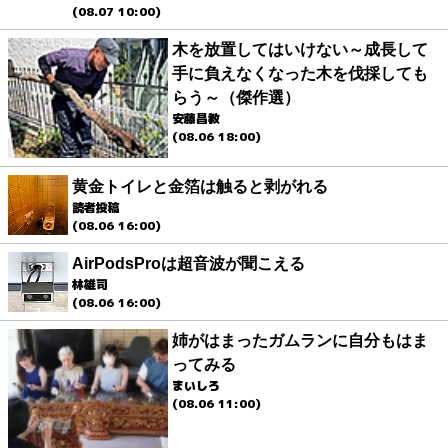
(08.07 10:00)
木を放置してはいけない～成長して
手に負えなくなった木を伐採しても
らう～（傑作選）
安藤昌教
(08.06 18:00)
黄金トイレと金箔は触ると剥がれる
読者投稿
(08.06 16:00)
AirPodsProは超音波が聞こえる
林雄司
(08.06 16:00)
姉がはまったガムランに自分もはま
ってみる
まいしろ
(08.06 11:00)