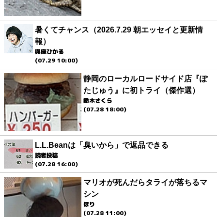
暑くてチャンス（2026.7.29 朝エッセイと更新情
報）
與座ひかる
(07.29 10:00)
静岡のローカルロードサイド店『ぽ
たじゅう』に初トライ（傑作選）
鈴木さくら
(07.28 18:00)
L.L.Beanは「臭いから」で返品できる
読者投稿
(07.28 16:00)
マリオが死んだらタライが落ちるマ
シン
ほり
(07.28 11:00)