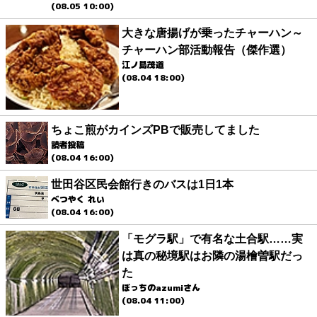
(08.05 10:00)
大きな唐揚げが乗ったチャーハン～
チャーハン部活動報告（傑作選）
江ノ島茂道
(08.04 18:00)
ちょこ煎がカインズPBで販売してました
読者投稿
(08.04 16:00)
世田谷区民会館行きのバスは1日1本
べつやく れい
(08.04 16:00)
「モグラ駅」で有名な土合駅……実
は真の秘境駅はお隣の湯檜曽駅だっ
た
ぼっちのazumiさん
(08.04 11:00)