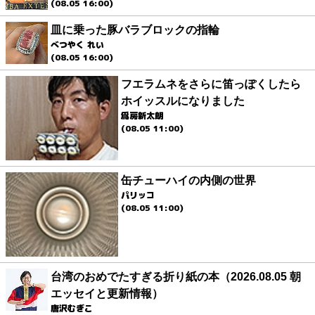
(08.05 16:00)
皿に乗った豚バラブロックの指輪
べつやく れい
(08.05 16:00)
フエラムネをさらに笛っぽくしたら
ホイッスルになりました
爲房新太朗
(08.05 11:00)
缶チューハイの内側の世界
パリッコ
(08.05 11:00)
台湾のおめでたすぎる折り紙の本（2026.08.05 朝
エッセイと更新情報）
唐沢むぎこ