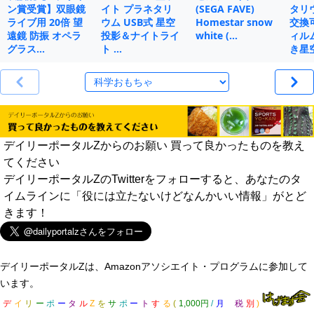
ン賞受賞】双眼鏡
イト プラネタリ
(SEGA FAVE)
タリ
ライブ用 20倍 望
ウム USB式 星空
Homestar snow
交換
遠鏡 防振 オペラ
投影＆ナイトライ
white (…
ィル
グラス…
ト …
き星
デイリーポータルZからのお願い 買って良かったものを教え
てください
デイリーポータルZのTwitterをフォローすると、あなたのタ
イムラインに「役には立たないけどなんかいい情報」がとど
きます！
デイリーポータルZは、Amazonアソシエイト・プログラムに参加して
います。
デ
イ
リ
ー
ポ
ー
タ
ル
Z
を
サ
ポ
ー
ト
す
る
(
1,000円
/
月
税
別
)