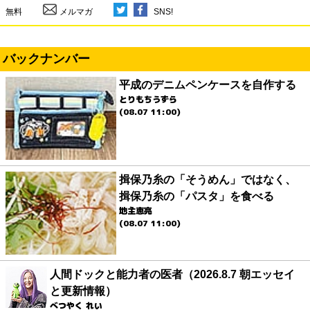
無料
メルマガ
SNS!
バックナンバー
平成のデニムペンケースを自作する
とりもちうずら
(08.07 11:00)
揖保乃糸の「そうめん」ではなく、
揖保乃糸の「パスタ」を食べる
地主恵亮
(08.07 11:00)
人間ドックと能力者の医者（2026.8.7 朝エッセイ
と更新情報）
べつやく れい