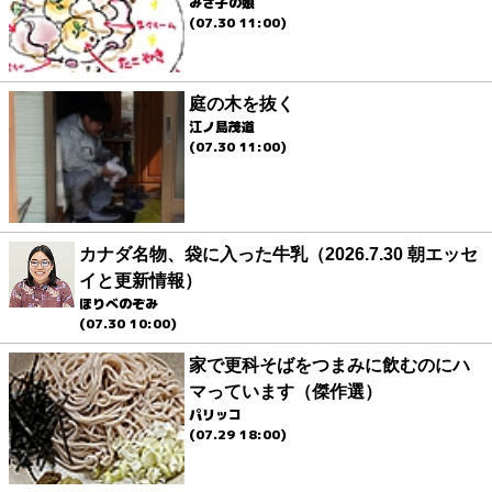
みさ子の娘
(07.30 11:00)
庭の木を抜く
江ノ島茂道
(07.30 11:00)
カナダ名物、袋に入った牛乳（2026.7.30 朝エッセ
イと更新情報）
ほりべのぞみ
(07.30 10:00)
家で更科そばをつまみに飲むのにハ
マっています（傑作選）
パリッコ
(07.29 18:00)