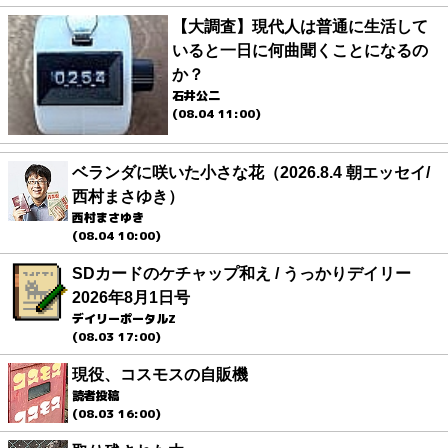
【大調査】現代人は普通に生活して
いると一日に何曲聞くことになるの
か？
石井公二
(08.04 11:00)
ベランダに咲いた小さな花（2026.8.4 朝エッセイ/
西村まさゆき）
西村まさゆき
(08.04 10:00)
SDカードのケチャップ和え / うっかりデイリー
2026年8月1日号
デイリーポータルZ
(08.03 17:00)
現役、コスモスの自販機
読者投稿
(08.03 16:00)