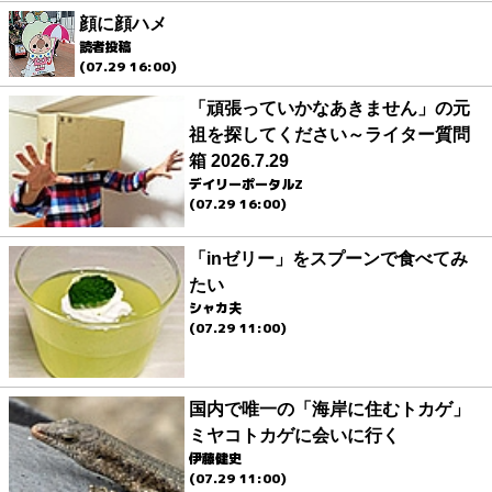
顔に顔ハメ
読者投稿
(07.29 16:00)
「頑張っていかなあきません」の元
祖を探してください～ライター質問
箱 2026.7.29
デイリーポータルZ
(07.29 16:00)
「inゼリー」をスプーンで食べてみ
たい
シャカ夫
(07.29 11:00)
国内で唯一の「海岸に住むトカゲ」
ミヤコトカゲに会いに行く
伊藤健史
(07.29 11:00)