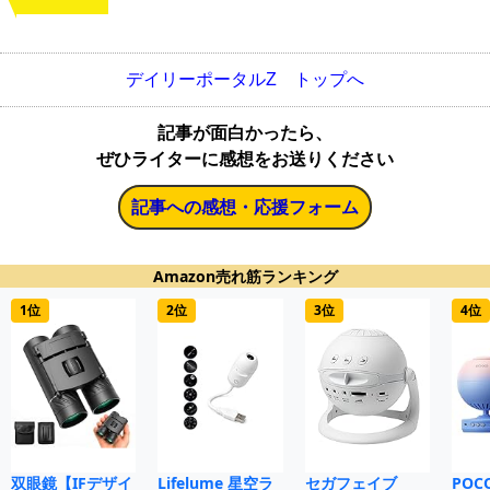
デイリーポータルZ トップへ
記事が面白かったら、
ぜひライターに感想をお送りください
記事への感想・応援フォーム
Amazon売れ筋ランキング
1位
2位
3位
4位
双眼鏡【IFデザイ
Lifelume 星空ラ
セガフェイブ
POC