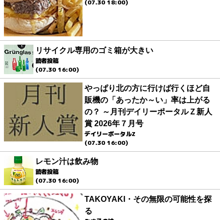
(07.30 18:00)
リサイクル専用のゴミ箱が大きい
読者投稿
(07.30 16:00)
やっぱり北の方に行けば行くほど自
販機の「あったか～い」率は上がる
の？ ～月刊デイリーポータルＺ新人
賞 2026年７月号
デイリーポータルZ
(07.30 16:00)
レモン汁は飲み物
読者投稿
(07.30 16:00)
TAKOYAKI・その無限の可能性を探
る