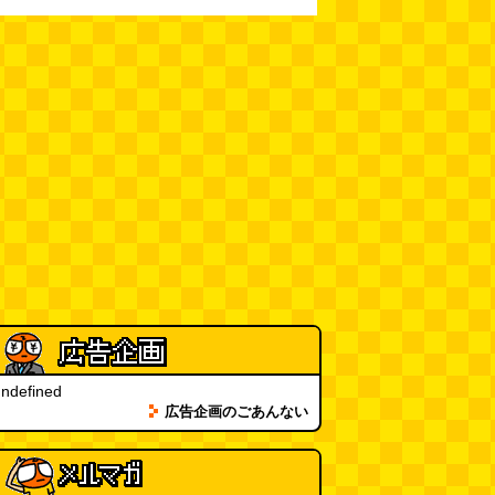
11:00)
全然関係ないんですが（2026.8.6
朝エッセイと更新情報）
(佐伯)
(08.06 10:00)
土浦の高架道路「土浦ニューウェ
イ」を見に行く（傑作選）
(西村
まさゆき)
(08.05 18:00)
ヘアスタイルが3Dになっている
美容室の看板
(読者投稿)
(08.05
16:00)
皿に乗った豚バラブロックの指輪
(べつやく れい)
(08.05 16:00)
ndefined
フエラムネをさらに笛っぽくした
広告企画のごあんない
らホイッスルになりました
(爲房
新太朗)
(08.05 11:00)
缶チューハイの内側の世界
(パリ