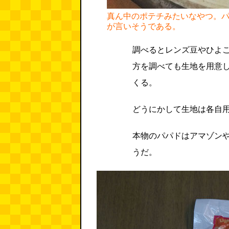
真ん中のポテチみたいなやつ。パ
が言いそうである。
調べるとレンズ豆やひよ
方を調べても生地を用意
くる。
どうにかして生地は各自
本物のパパドはアマゾン
うだ。