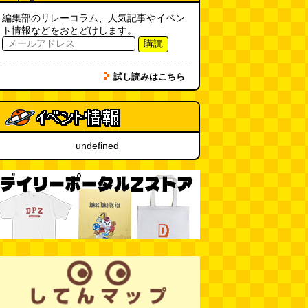
ッコ)
(08.05 11:00)
編集部のリレーコラム、人気記事やイベン
ト情報などをおとどけします。
購読
台湾のおめでたすぎる折り紙の本
（2026.08.05 朝エッセイと更新
情報）
(唐沢むぎこ)
(08.05 10:00)
試し読みはこちら
大きな唐揚げが乗ったチャーハン
～チャーハン部活動報告（傑作
選）
(江ノ島茂道)
(08.04 18:00)
undefined
ちょこ煎がカインズPBで販売し
てました
(読者投稿)
(08.04 16:00)
世田谷区民会館行きのバスは1日
1本
(べつやく れい)
(08.04 16:00)
「モグラ駅」で有名な土合駅……
実は真の秘境駅はお隣の湯檜曽駅
だった
(ぼっちのazumiさん)
(08.04 11:00)