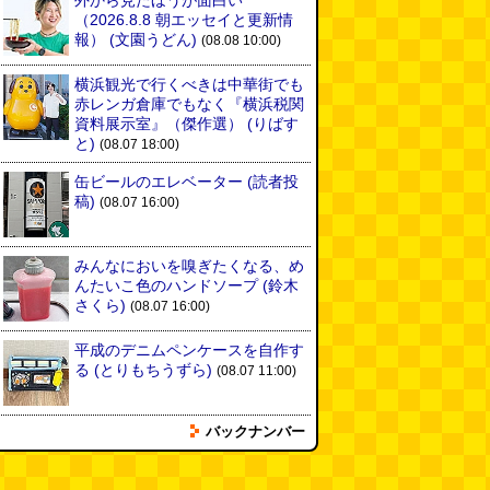
外から見たほうが面白い
（2026.8.8 朝エッセイと更新情
報）
(文園うどん)
(08.08 10:00)
横浜観光で行くべきは中華街でも
赤レンガ倉庫でもなく『横浜税関
資料展示室』（傑作選）
(りばす
と)
(08.07 18:00)
缶ビールのエレベーター
(読者投
稿)
(08.07 16:00)
みんなにおいを嗅ぎたくなる、め
んたいこ色のハンドソープ
(鈴木
さくら)
(08.07 16:00)
平成のデニムペンケースを自作す
る
(とりもちうずら)
(08.07 11:00)
バックナンバー
揖保乃糸の「そうめん」ではな
く、揖保乃糸の「パスタ」を食べ
る
(地主恵亮)
(08.07 11:00)