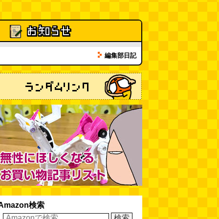
【大調査】現代人は普通に生活し
ていると一日に何曲聞くことにな
るのか？
(石井公二)
(08.04 11:00)
ベランダに咲いた小さな花
（2026.8.4 朝エッセイ/西村まさ
編集部日記
ゆき）
(西村まさゆき)
(08.04
10:00)
SDカードのケチャップ和え / う
っかりデイリー 2026年8月1日号
(デイリーポータルZ)
(08.03 17:00)
Amazon検索