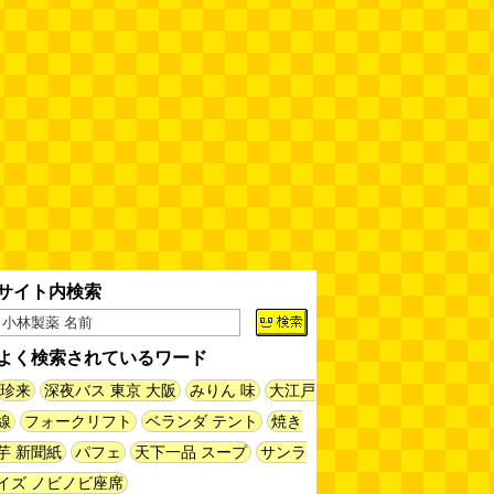
人間ドックと能力者の医者
（2026.8.7 朝エッセイと更新情
報）
(べつやく れい)
(08.07 10:00)
木を放置してはいけない～成長し
て手に負えなくなった木を伐採し
てもらう～（傑作選）
(安藤昌教)
(08.06 18:00)
黄金トイレと金箔は触ると剥がれ
る
(読者投稿)
(08.06 16:00)
サイト内検索
AirPodsProは超音波が聞こえる
(林雄司)
(08.06 16:00)
よく検索されているワード
姉がはまったガムランに自分もは
珍来
深夜バス 東京 大阪
みりん 味
大江戸
まってみる
(まいしろ)
(08.06
線
フォークリフト
ベランダ テント
焼き
11:00)
芋 新聞紙
パフェ
天下一品 スープ
サンラ
60年以上メトロノームを作り続
イズ ノビノビ座席
けている会社
(井上マサキ)
(08.06