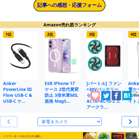
記事への感想・応援フォーム
Amazon売れ筋ランキング
1位
2位
3位
4位
Anker
ESR iPhone 17
[バートル] ファン
Anke
PowerLine III
ケース 2世代黄変
+30Vバッテリー
電ケ
Flow USB-C &
防止 3倍米軍MIL
セット
Powe
USB-C ケ…
規格 MagS…
AC10+AC10-2 エ
イト
アークラ…