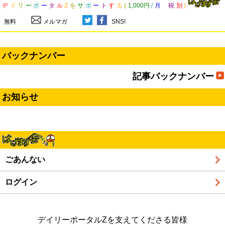
デ
イ
リ
ー
ポ
ー
タ
ル
Z
を
サ
ポ
ー
ト
す
る
(
1,000円
/
月
税
別
)
無料
メルマガ
SNS!
バックナンバー
記事バックナンバー
お知らせ
ごあんない
ログイン
デイリーポータルZを支えてくださる皆様