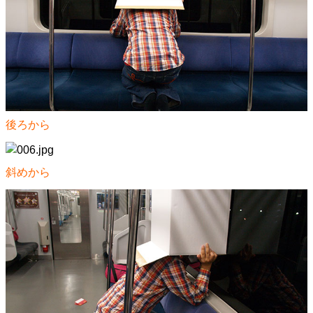
後ろから
斜めから