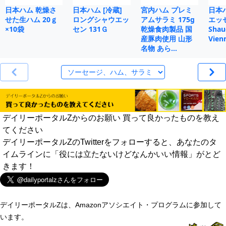
日本ハム 乾燥さ
日本ハム [冷蔵]
宮内ハム プレミ
日本
せた生ハム 20ｇ
ロングシャウエッ
アムサラミ 175g
エッセ
×10袋
セン 131Ｇ
乾燥食肉製品 国
Shau
産豚肉使用 山形
Vien
名物 あら…
デイリーポータルZからのお願い 買って良かったものを教え
てください
デイリーポータルZのTwitterをフォローすると、あなたのタ
イムラインに「役には立たないけどなんかいい情報」がとど
きます！
デイリーポータルZは、Amazonアソシエイト・プログラムに参加して
います。