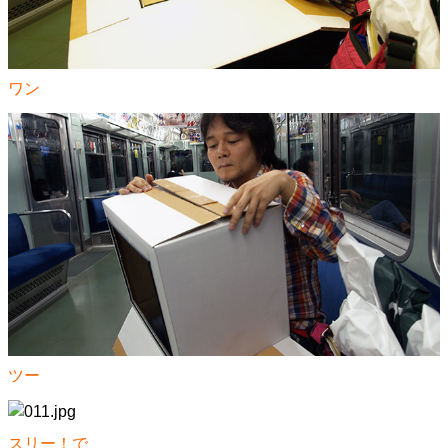
ワン
ツー
スリー！で