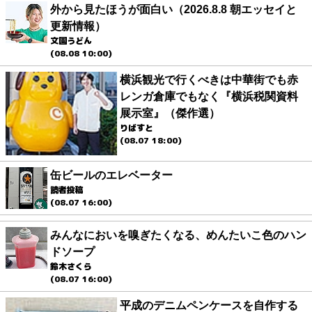
外から見たほうが面白い（2026.8.8 朝エッセイと
更新情報）
文園うどん
(08.08 10:00)
横浜観光で行くべきは中華街でも赤
レンガ倉庫でもなく『横浜税関資料
展示室』（傑作選）
りばすと
(08.07 18:00)
缶ビールのエレベーター
読者投稿
(08.07 16:00)
みんなにおいを嗅ぎたくなる、めんたいこ色のハン
ドソープ
鈴木さくら
(08.07 16:00)
平成のデニムペンケースを自作する