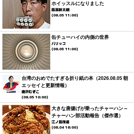
ホイッスルになりました
爲房新太朗
(08.05 11:00)
缶チューハイの内側の世界
パリッコ
(08.05 11:00)
台湾のおめでたすぎる折り紙の本（2026.08.05 朝
エッセイと更新情報）
唐沢むぎこ
(08.05 10:00)
大きな唐揚げが乗ったチャーハン～
チャーハン部活動報告（傑作選）
江ノ島茂道
(08.04 18:00)