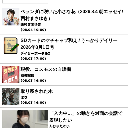
ベランダに咲いた小さな花（2026.8.4 朝エッセイ/
西村まさゆき）
西村まさゆき
(08.04 10:00)
SDカードのケチャップ和え / うっかりデイリー
2026年8月1日号
デイリーポータルZ
(08.03 17:00)
現役、コスモスの自販機
読者投稿
(08.03 16:00)
取り残された木
ほり
(08.03 16:00)
「入力中…」の動きを対面の会話で
表現したい
んちゅたぐい