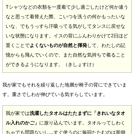
Tシャツなどの衣類を一度着て少し過ごしたけど何か違う
なと思って着替えた際、こいつを洗うの何かもったいな
いな、でもうっすら汗吸ってる気がしてタンスに戻せな
いな状態になります。イスの背にふんわりかけて2日ほど
置くことで
よくないものが自然と揮発
して、わたしの記
憶からも飛んでいくので、また自然な気持ちで着ること
ができるようになります。（きしょすけ）
我が家でもそれを繰り返した地層が椅子の背にできていま
す。重さでしわが伸びている気すらしています。
我が家では
洗濯したタオルはたたまずに「きれいなタオ
ル入れのかご」
に放り込んでいます。タオルってしわく
ちゃでも問題ないし…すぐ使うのに毎回たたむのは面倒