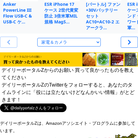
Anker
ESR iPhone 17
[バートル] ファン
ESR 
PowerLine III
ケース 2世代黄変
+30Vバッテリー
ケー
Flow USB-C &
防止 3倍米軍MIL
セット
ンド
USB-C ケ…
規格 MagS…
AC10+AC10-2 エ
ワー
アークラ…
軍…
デイリーポータルZからのお願い 買って良かったものを教え
てください
デイリーポータルZのTwitterをフォローすると、あなたのタ
イムラインに「役には立たないけどなんかいい情報」がとど
きます！
デイリーポータルZは、Amazonアソシエイト・プログラムに参加して
います。