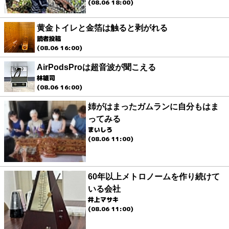
(08.06 18:00)
黄金トイレと金箔は触ると剥がれる
読者投稿
(08.06 16:00)
AirPodsProは超音波が聞こえる
林雄司
(08.06 16:00)
姉がはまったガムランに自分もはま
ってみる
まいしろ
(08.06 11:00)
60年以上メトロノームを作り続けて
いる会社
井上マサキ
(08.06 11:00)