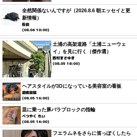
全然関係ないんですが（2026.8.6 朝エッセイと更
新情報）
佐伯
(08.06 10:00)
土浦の高架道路「土浦ニューウェ
イ」を見に行く（傑作選）
西村まさゆき
(08.05 18:00)
ヘアスタイルが3Dになっている美容室の看板
読者投稿
(08.05 16:00)
皿に乗った豚バラブロックの指輪
べつやく れい
(08.05 16:00)
フエラムネをさらに笛っぽくしたら