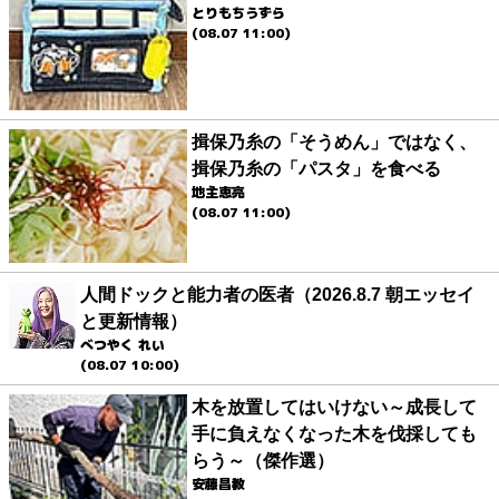
とりもちうずら
(08.07 11:00)
揖保乃糸の「そうめん」ではなく、
揖保乃糸の「パスタ」を食べる
地主恵亮
(08.07 11:00)
人間ドックと能力者の医者（2026.8.7 朝エッセイ
と更新情報）
べつやく れい
(08.07 10:00)
木を放置してはいけない～成長して
手に負えなくなった木を伐採しても
らう～（傑作選）
安藤昌教