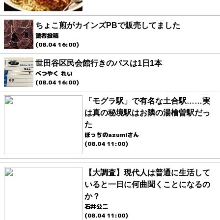
ちょこ煎がカインズPBで販売してました
読者投稿
(08.04 16:00)
世田谷区民会館行きのバスは1日1本
べつやく れい
(08.04 16:00)
「モグラ駅」で有名な土合駅……実
は真の秘境駅はお隣の湯檜曽駅だっ
た
ぼっちのazumiさん
(08.04 11:00)
【大調査】現代人は普通に生活して
いると一日に何曲聞くことになるの
か？
石井公二
(08.04 11:00)