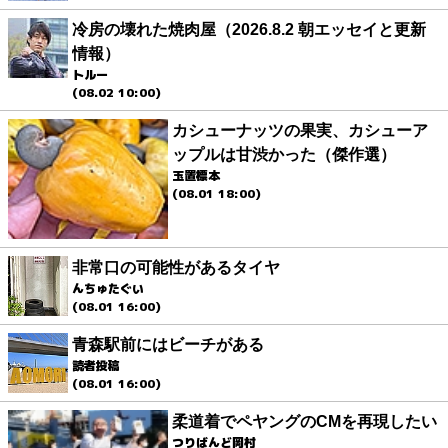
冷房の壊れた焼肉屋（2026.8.2 朝エッセイと更新
情報）
トルー
(08.02 10:00)
カシューナッツの果実、カシューア
ップルは甘渋かった（傑作選）
玉置標本
(08.01 18:00)
非常口の可能性があるタイヤ
んちゅたぐい
(08.01 16:00)
青森駅前にはビーチがある
読者投稿
(08.01 16:00)
柔道着でペヤングのCMを再現したい
つりばんど岡村