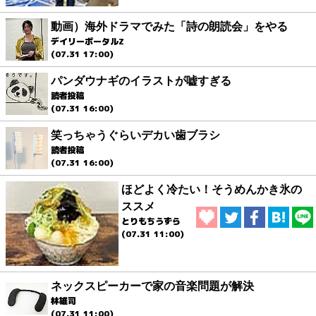
動画）海外ドラマでみた「詩の朗読会」をやる
デイリーポータルZ
(07.31 17:00)
パンダウナギのイラストが嘘すぎる
読者投稿
(07.31 16:00)
笑っちゃうぐらいデカい歯ブラシ
読者投稿
(07.31 16:00)
ほどよく冷たい！そうめんかき氷の
ススメ
とりもちうずら
(07.31 11:00)
ネックスピーカーで家の音楽問題が解決
林雄司
(07.31 11:00)