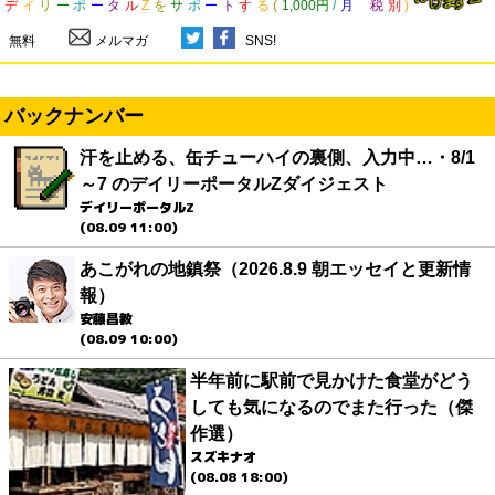
デ
イ
リ
ー
ポ
ー
タ
ル
Z
を
サ
ポ
ー
ト
す
る
(
1,000円
/
月
税
別
)
無料
メルマガ
SNS!
バックナンバー
汗を止める、缶チューハイの裏側、入力中…・8/1
～7 のデイリーポータルZダイジェスト
デイリーポータルZ
(08.09 11:00)
あこがれの地鎮祭（2026.8.9 朝エッセイと更新情
報）
安藤昌教
(08.09 10:00)
半年前に駅前で見かけた食堂がどう
しても気になるのでまた行った（傑
作選）
スズキナオ
(08.08 18:00)