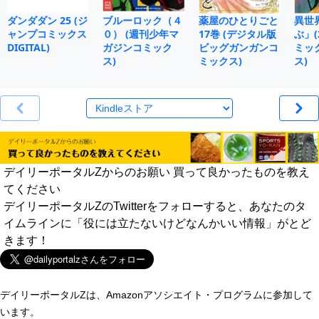
ダンダダン 25 (ジ
ブルーロック（４
薬屋のひとりごと
異世
ャンプコミックス
０） (週刊少年マ
17巻 (デジタル版
ぶ」(
DIGITAL)
ガジンコミック
ビッグガンガンコ
ミッ
ス)
ミックス)
ス)
デイリーポータルZからのお願い 買って良かったものを教え
てください
デイリーポータルZのTwitterをフォローすると、あなたのタ
イムラインに「役には立たないけどなんかいい情報」がとど
きます！
デイリーポータルZは、Amazonアソシエイト・プログラムに参加して
います。