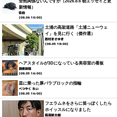
全然関係ないんですが（2026.8.6 朝エッセイと更
新情報）
佐伯
(08.06 10:00)
土浦の高架道路「土浦ニューウェ
イ」を見に行く（傑作選）
西村まさゆき
(08.05 18:00)
ヘアスタイルが3Dになっている美容室の看板
読者投稿
(08.05 16:00)
皿に乗った豚バラブロックの指輪
べつやく れい
(08.05 16:00)
フエラムネをさらに笛っぽくしたら
ホイッスルになりました
爲房新太朗