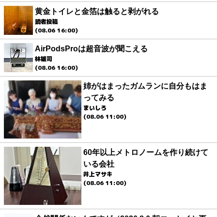
黄金トイレと金箔は触ると剥がれる
読者投稿
(08.06 16:00)
AirPodsProは超音波が聞こえる
林雄司
(08.06 16:00)
姉がはまったガムランに自分もはま
ってみる
まいしろ
(08.06 11:00)
60年以上メトロノームを作り続けて
いる会社
井上マサキ
(08.06 11:00)