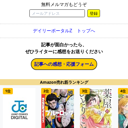
無料メルマガもどうぞ
登録
デイリーポータルZ トップへ
記事が面白かったら、
ぜひライターに感想をお送りください
記事への感想・応援フォーム
Amazon売れ筋ランキング
1位
2位
3位
4位