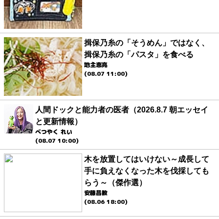
揖保乃糸の「そうめん」ではなく、
揖保乃糸の「パスタ」を食べる
地主恵亮
(08.07 11:00)
人間ドックと能力者の医者（2026.8.7 朝エッセイ
と更新情報）
べつやく れい
(08.07 10:00)
木を放置してはいけない～成長して
手に負えなくなった木を伐採しても
らう～（傑作選）
安藤昌教
(08.06 18:00)