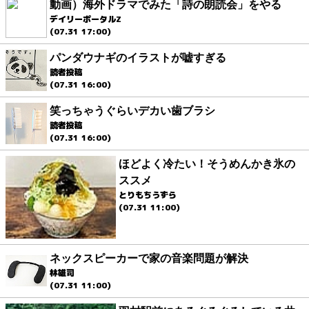
動画）海外ドラマでみた「詩の朗読会」をやる
デイリーポータルZ
(07.31 17:00)
パンダウナギのイラストが嘘すぎる
読者投稿
(07.31 16:00)
笑っちゃうぐらいデカい歯ブラシ
読者投稿
(07.31 16:00)
ほどよく冷たい！そうめんかき氷の
ススメ
とりもちうずら
(07.31 11:00)
ネックスピーカーで家の音楽問題が解決
林雄司
(07.31 11:00)