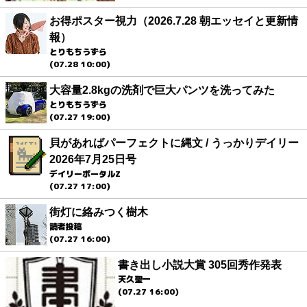
お得ポスター視力（2026.7.28 朝エッセイと更新情
報）
とりもちうずら
(07.28 10:00)
大容量2.8kgの洗剤で巨大パンツを洗ってみた
とりもちうずら
(07.27 19:00)
貝があればパーフェクトに縄文 / うっかりデイリー
2026年7月25日号
デイリーポータルZ
(07.27 17:00)
街灯に絡みつく樹木
読者投稿
(07.27 16:00)
書き出し小説大賞 305回秀作発表
天久聖一
(07.27 16:00)