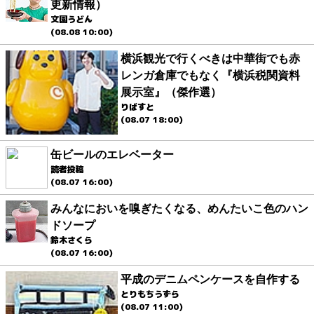
更新情報）
文園うどん
(08.08 10:00)
横浜観光で行くべきは中華街でも赤
レンガ倉庫でもなく『横浜税関資料
展示室』（傑作選）
りばすと
(08.07 18:00)
缶ビールのエレベーター
読者投稿
(08.07 16:00)
みんなにおいを嗅ぎたくなる、めんたいこ色のハン
ドソープ
鈴木さくら
(08.07 16:00)
平成のデニムペンケースを自作する
とりもちうずら
(08.07 11:00)