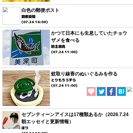
白色の郵便ポスト
読者投稿
(07.24 16:00)
かつて日本にも生息していたチョウ
ザメを食べる
地主恵亮
(07.24 11:00)
蚊取り線香のぬいぐるみを作る
とりもちうずら
(07.24 11:00)
セブンティーンアイスは17種類あるか（2026.7.24
朝エッセイと更新情報）
ほり