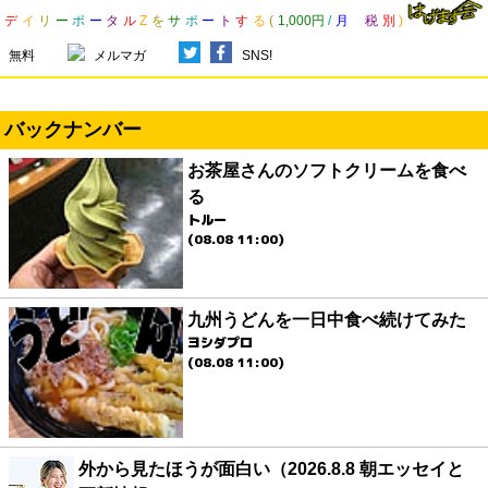
デ
イ
リ
ー
ポ
ー
タ
ル
Z
を
サ
ポ
ー
ト
す
る
(
1,000円
/
月
税
別
)
無料
メルマガ
SNS!
バックナンバー
お茶屋さんのソフトクリームを食べ
る
トルー
(08.08 11:00)
九州うどんを一日中食べ続けてみた
ヨシダプロ
(08.08 11:00)
外から見たほうが面白い（2026.8.8 朝エッセイと