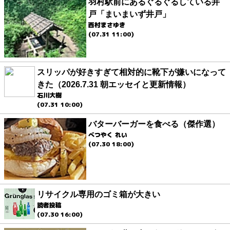
羽村駅前にあるぐるぐるしている井
戸「まいまいず井戸」
西村まさゆき
(07.31 11:00)
スリッパが好きすぎて相対的に靴下が嫌いになって
きた（2026.7.31 朝エッセイと更新情報）
石川大樹
(07.31 10:00)
バターバーガーを食べる（傑作選）
べつやく れい
(07.30 18:00)
リサイクル専用のゴミ箱が大きい
読者投稿
(07.30 16:00)