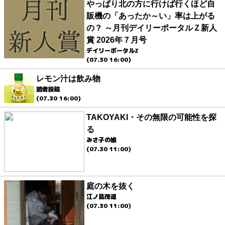
やっぱり北の方に行けば行くほど自
販機の「あったか～い」率は上がる
の？ ～月刊デイリーポータルＺ新人
賞 2026年７月号
デイリーポータルZ
(07.30 16:00)
レモン汁は飲み物
読者投稿
(07.30 16:00)
TAKOYAKI・その無限の可能性を探
る
みさ子の娘
(07.30 11:00)
庭の木を抜く
江ノ島茂道
(07.30 11:00)