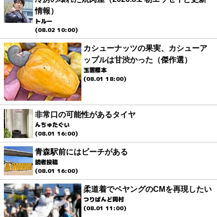
情報）
トルー
(08.02 10:00)
カシューナッツの果実、カシューア
ップルは甘渋かった（傑作選）
玉置標本
(08.01 18:00)
非常口の可能性があるタイヤ
んちゅたぐい
(08.01 16:00)
青森駅前にはビーチがある
読者投稿
(08.01 16:00)
柔道着でペヤングのCMを再現したい
つりばんど岡村
(08.01 11:00)