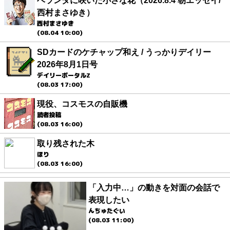
ベランダに咲いた小さな花（2026.8.4 朝エッセイ/
西村まさゆき）
西村まさゆき
(08.04 10:00)
SDカードのケチャップ和え / うっかりデイリー
2026年8月1日号
デイリーポータルZ
(08.03 17:00)
現役、コスモスの自販機
読者投稿
(08.03 16:00)
取り残された木
ほり
(08.03 16:00)
「入力中…」の動きを対面の会話で
表現したい
んちゅたぐい
(08.03 11:00)