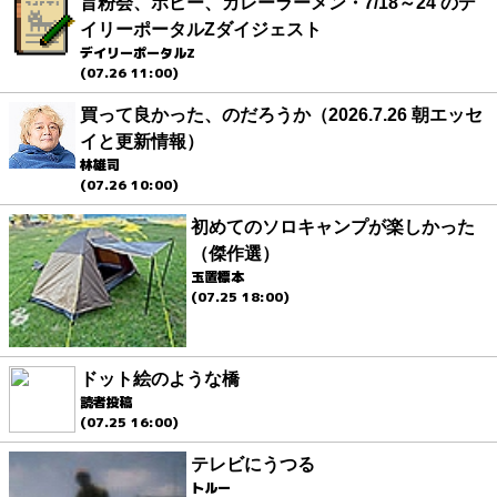
旨粉会、ポピー、カレーラーメン・7/18～24 のデ
イリーポータルZダイジェスト
デイリーポータルZ
(07.26 11:00)
買って良かった、のだろうか（2026.7.26 朝エッセ
イと更新情報）
林雄司
(07.26 10:00)
初めてのソロキャンプが楽しかった
（傑作選）
玉置標本
(07.25 18:00)
ドット絵のような橋
読者投稿
(07.25 16:00)
テレビにうつる
トルー