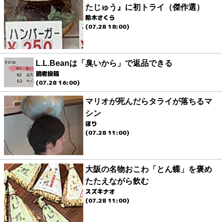
たじゅう』に初トライ（傑作選）
鈴木さくら
(07.28 18:00)
L.L.Beanは「臭いから」で返品できる
読者投稿
(07.28 16:00)
マリオが死んだらタライが落ちるマ
シン
ほり
(07.28 11:00)
大阪の名物おこわ「とん蝶」を褒め
たたえながら飲む
スズキナオ
(07.28 11:00)