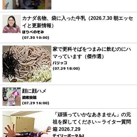
カナダ名物、袋に入った牛乳（2026.7.30 朝エッセ
イと更新情報）
ほりべのぞみ
(07.30 10:00)
家で更科そばをつまみに飲むのにハ
マっています（傑作選）
パリッコ
(07.29 18:00)
顔に顔ハメ
読者投稿
(07.29 16:00)
「頑張っていかなあきません」の元
祖を探してください～ライター質問
箱 2026.7.29
デイリーポータルZ