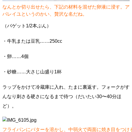
なんとか切り出せたら、下記の材料を混ぜた卵液に浸す。ア
パレイユというのかい、贅沢な名だね。
（バゲット1/2本ぶん）
・牛乳または豆乳……250cc
・卵……4個
・砂糖……大さじ山盛り1杯
ラップをかけて冷蔵庫に入れ、たまに裏返す。フォークがす
んなり刺さる硬さになるまで待つ（だいたい30〜40分ほ
ど）。
フライパンにバターを溶かし、中弱火で両面に焼き目をつけ