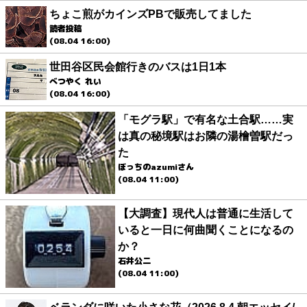
ちょこ煎がカインズPBで販売してました
読者投稿
(08.04 16:00)
世田谷区民会館行きのバスは1日1本
べつやく れい
(08.04 16:00)
「モグラ駅」で有名な土合駅……実
は真の秘境駅はお隣の湯檜曽駅だっ
た
ぼっちのazumiさん
(08.04 11:00)
【大調査】現代人は普通に生活して
いると一日に何曲聞くことになるの
か？
石井公二
(08.04 11:00)